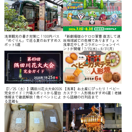
浅草観光の暑さ対策に！100円バス
『新劇場版☆ケロロ軍曹 復活して速
「めぐりん」で巡る夏のおすすめス
攻地球滅亡の危機であります！』×
ポット5選
浅草花やしきコラボレーションイベ
ントが開催！7/15(水)～8/31(月)
【7／25（土）】隅田川花火大会2026
【浅草】お土産にぴったり！ベビー
完全ガイド｜穴場スポットから屋台
カステラ・人形焼おすすめ6選｜老舗
情報まで徹底解説！他イベントによ
から話題の行列店まで
る混雑も