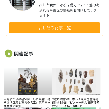
推しと食が生きる原動力です^ ^ 魅力あ
ふれる台東区の情報をお届けしていき
ます♪
よしだの記事一覧
関連記事
空海ゆかりの名宝が上野に集結 特
“縄文以前”の日本へ！東京国立博物
別展「空海と真言の名宝」東京国立
館特別企画「ビフォー縄文 旧石器時
博物館で開催
代発見80周年」開催中