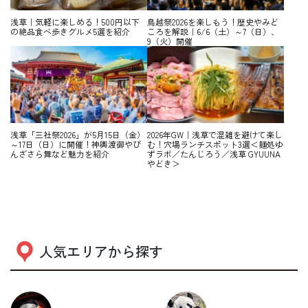
浅草｜気軽に楽しめる！500円以下
鳥越祭2026を楽しもう！歴史やみど
の絶品食べ歩きグルメ5選を紹介
ころを解説｜6/6（土）～7（日）、
9（火）開催
浅草「三社祭2026」が5月15日（金）
2026年GW｜浅草で混雑を避けて楽し
～17日（日）に開催！神輿渡御やび
む！穴場ランチスポット3選＜麺処ゆ
んざさら舞など魅力を紹介
ずラボ／たんじろう／浅草 GYUUNA
やどき＞
人気エリアから探す