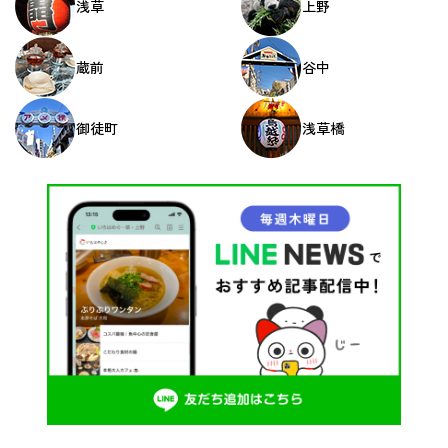
浅草
上野
蔵前
谷中
御徒町
浅草橋