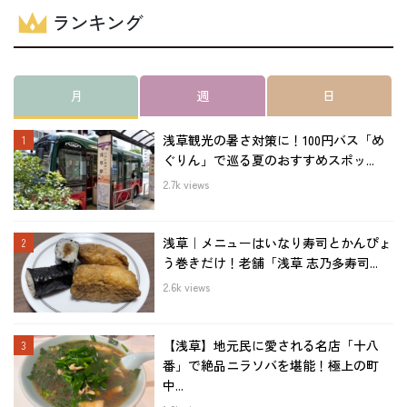
ランキング
月
週
日
浅草観光の暑さ対策に！100円バス「め
ぐりん」で巡る夏のおすすめスポッ...
2.7k views
浅草｜メニューはいなり寿司とかんぴょ
う巻きだけ！老舗「浅草 志乃多寿司...
2.6k views
【浅草】地元民に愛される名店「十八
番」で絶品ニラソバを堪能！極上の町
中...