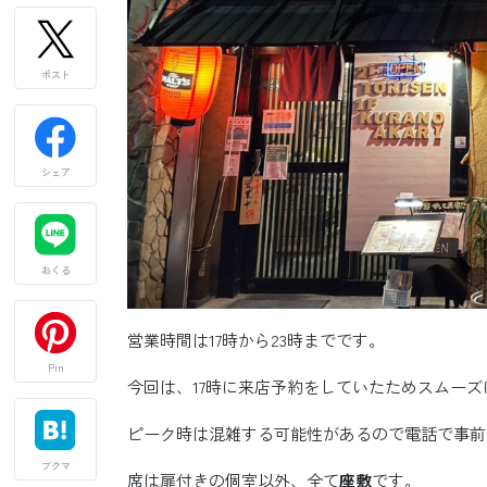
ポスト
シェア
おくる
営業時間は17時から23時までです。
Pin
今回は、17時に来店予約をしていたためスムー
ピーク時は混雑する可能性があるので電話で事前
ブクマ
席は扉付きの個室以外、全て
座敷
です。