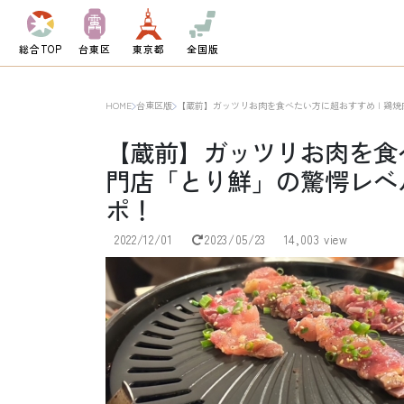
総合TOP
台東区
東京都
全国版
HOME
台東区版
【蔵前】ガッツリお肉を食べたい方に超おすすめ | 鶏
【蔵前】ガッツリお肉を食べ
門店「とり鮮」の驚愕レベ
ポ！
2022/12/01
2023/05/23
14,003 view