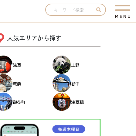
M
E
N
U
人気エリアから探す
浅草
上野
蔵前
谷中
御徒町
浅草橋