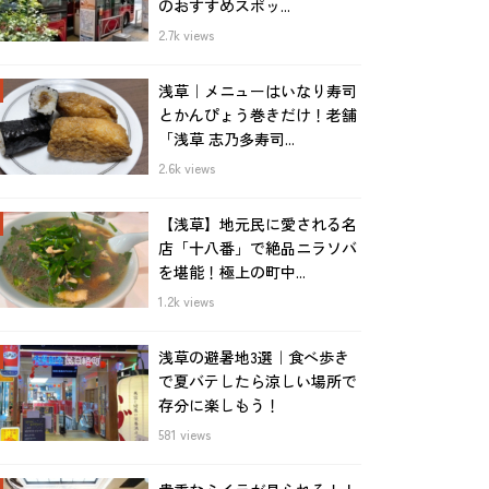
のおすすめスポッ...
2.7k views
浅草｜メニューはいなり寿司
とかんぴょう巻きだけ！老舗
「浅草 志乃多寿司...
2.6k views
【浅草】地元民に愛される名
店「十八番」で絶品ニラソバ
を堪能！極上の町中...
1.2k views
浅草の避暑地3選｜食べ歩き
で夏バテしたら涼しい場所で
存分に楽しもう！
581 views