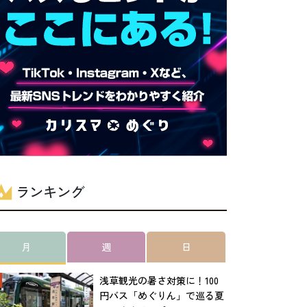
ランキング
月
週
日
浅草観光の暑さ対策に！100
円バス「めぐりん」で巡る夏