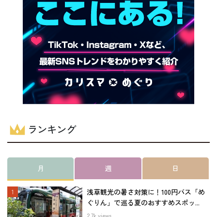
ランキング
月
週
日
浅草観光の暑さ対策に！100円バス「め
ぐりん」で巡る夏のおすすめスポッ...
2.7k views