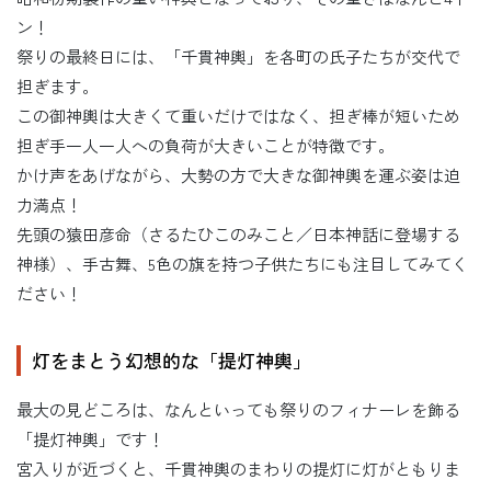
ン！
祭りの最終日には、「千貫神輿」を各町の氏子たちが交代で
担ぎます。
この御神輿は大きくて重いだけではなく、担ぎ棒が短いため
担ぎ手一人一人への負荷が大きいことが特徴です。
かけ声をあげながら、大勢の方で大きな御神輿を運ぶ姿は迫
力満点！
先頭の猿田彦命（さるたひこのみこと／日本神話に登場する
神様）、手古舞、5色の旗を持つ子供たちにも注目してみてく
ださい！
灯をまとう幻想的な「提灯神輿」
最大の見どころは、なんといっても祭りのフィナーレを飾る
「提灯神輿」です！
宮入りが近づくと、千貫神輿のまわりの提灯に灯がともりま