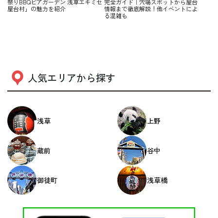
祭りBBQビアガーデン 浅草エキミセ
完全ガイド｜穴場スポットから屋台
屋台村」の魅力を紹介
情報まで徹底解説！他イベントによ
る混雑も
人気エリアから探す
浅草
上野
蔵前
谷中
御徒町
浅草橋