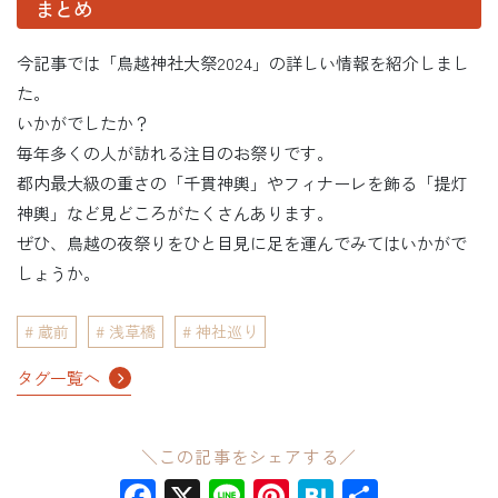
まとめ
今記事では「鳥越神社大祭2024」の詳しい情報を紹介しまし
た。
いかがでしたか？
毎年多くの人が訪れる注目のお祭りです。
都内最大級の重さの「千貫神輿」やフィナーレを飾る「提灯
神輿」など見どころがたくさんあります。
ぜひ、鳥越の夜祭りをひと目見に足を運んでみてはいかがで
しょうか。
蔵前
浅草橋
神社巡り
タグ一覧へ
＼この記事をシェアする／
Facebook
X
Line
Pinterest
Hatena
共