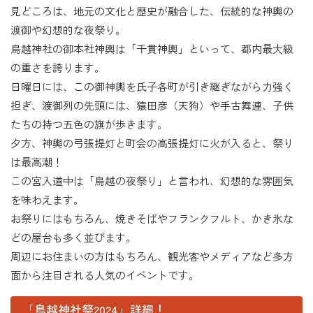
見どころは、地元の文化と歴史が融合した、伝統的な神輿の
渡御や幻想的な夜祭り。
鳥越神社の御本社神輿は「千貫神輿」といって、都内最大級
の重さを誇ります。
日曜日には、この御神輿を氏子各町が引き継ぎながら力強く
担ぎ、渡御列の先頭には、猿田彦（天狗）や手古舞連、子供
たちの持つ五色の旗が歩きます。
夕方、神輿の弓張提灯と町会の高張提灯に火が入ると、祭り
は最高潮！
この宮入道中は「鳥越の夜祭り」と言われ、幻想的な雰囲気
を味わえます。
お祭りにはもちろん、焼きそばやフランクフルト、かき氷な
どの屋台も多く並びます。
周辺にお住まいの方はもちろん、観光客やメディアなど多方
面から注目される人気のイベントです。
「鳥越神社祭2024」詳細！