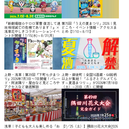
『新劇場版☆ケロロ軍曹 復活して速
第75回「うえの夏まつり」2026｜見
攻地球滅亡の危機であります！』×
どころ・イベント情報・アクセスま
浅草花やしきコラボレーションイベ
とめ【7/10～8/11】
ントが開催！7/15(水)～8/31(月)
上野・浅草｜第39回『下町七夕まつ
上野・御徒町｜全国16酒蔵・64銘柄
り』2026年7月3日〜7日開催！パレー
以上が集結！「ふるさとグルメてら
ド・阿波踊り・屋台など見どころや
す～夏酒まつり～」が2026年7月18日
アクセスなど徹底解説
（土）～20日（月）に開催
浅草｜子どもも大人も楽しめる「お
【7／25（土）】隅田川花火大会2026