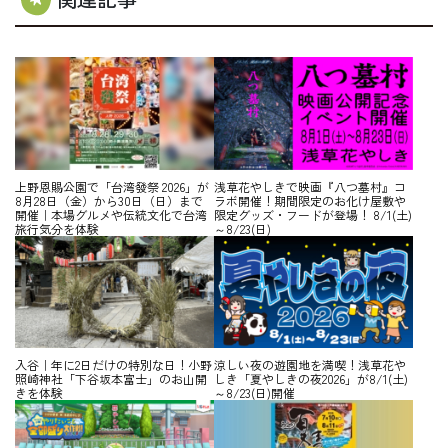
上野恩賜公園で「台湾發祭 2026」が
浅草花やしきで映画『八つ墓村』コ
8月28日（金）から30日（日）まで
ラボ開催！期間限定のお化け屋敷や
開催｜本場グルメや伝統文化で台湾
限定グッズ・フードが登場！ 8/1(土)
旅行気分を体験
～8/23(日)
入谷｜年に2日だけの特別な日！小野
涼しい夜の遊園地を満喫！浅草花や
照崎神社「下谷坂本富士」のお山開
しき「夏やしきの夜2026」が8/1(土)
きを体験
～8/23(日)開催