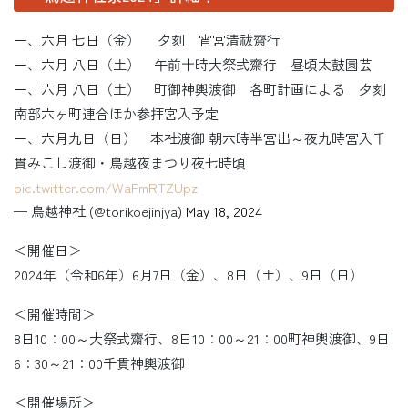
一、六月 七日（金） 夕刻 宵宮清祓齋行
一、六月 八日（土） 午前十時大祭式齋行 昼頃太鼓園芸
一、六月 八日（土） 町御神輿渡御 各町計画による 夕刻
南部六ヶ町連合ほか参拝宮入予定
一、六月九日（日） 本社渡御 朝六時半宮出～夜九時宮入千
貫みこし渡御・鳥越夜まつり夜七時頃
pic.twitter.com/WaFmRTZUpz
— 鳥越神社 (@torikoejinjya)
May 18, 2024
＜開催日＞
2024年（令和6年）6月7日（金）、8日（土）、9日（日）
＜開催時間＞
8日10：00～大祭式齋行、8日10：00～21：00町神輿渡御、9日
6：30～21：00千貫神輿渡御
＜開催場所＞