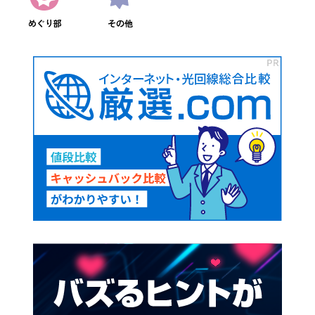
めぐり部
その他