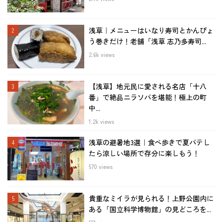
浅草｜メニューはいなり寿司とかんぴょ
う巻きだけ！老舗「浅草 志乃多寿司...
2.6k views
【浅草】地元民に愛される名店「十八
番」で絶品ニラソバを堪能！極上の町
中...
1.2k views
浅草の避暑地3選｜食べ歩きで夏バテし
たら涼しい場所で存分に楽しもう！
570 views
貴重なミイラが見られる！上野公園内に
ある「国立科学博物館」の見どころを...