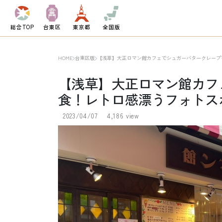
総合TOP
台東区
東京都
全国版
HOME
台東区版
【浅草】大正ロマン館カフェでシュガーバタークレープ
【浅草】大正ロマン館カフ
食！レトロ感漂うフォトス
2023/04/07
4,186 view