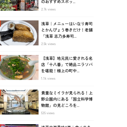
のおすすめスポッ...
2.7k views
浅草｜メニューはいなり寿司
とかんぴょう巻きだけ！老舗
「浅草 志乃多寿司...
2.5k views
【浅草】地元民に愛される名
店「十八番」で絶品ニラソバ
を堪能！極上の町中...
1.1k views
貴重なミイラが見られる！上
野公園内にある「国立科学博
物館」の見どころを...
535 views