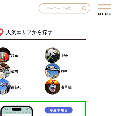
M
E
N
U
人気エリアから探す
浅草
上野
蔵前
谷中
御徒町
浅草橋