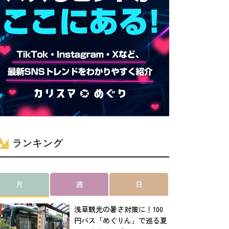
ランキング
月
週
日
浅草観光の暑さ対策に！100
円バス「めぐりん」で巡る夏