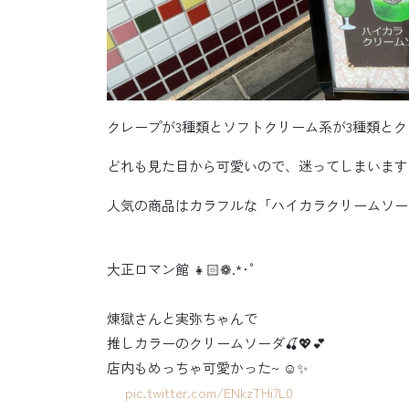
クレープが3種類とソフトクリーム系が3種類と
どれも見た目から可愛いので、迷ってしまいます
人気の商品はカラフルな「ハイカラクリームソーダ
︎ ︎ ︎ ︎ ︎ ︎ ︎ ︎ ︎ ︎ ︎ ︎ ︎ ︎ ︎ ︎ ︎ ︎ ︎ ︎ ︎ ︎ ︎ ︎ ︎ ︎
大正ロマン館 👧🏻❁.*･ﾟ
︎ ︎ ︎ ︎ ︎ ︎
煉獄さんと実弥ちゃんで
推しカラーのクリームソーダ🍒💖💕
店内もめっちゃ可愛かった~ ☺️✨
︎ ︎ ︎ ︎ ︎
pic.twitter.com/ENkzTHi7L0