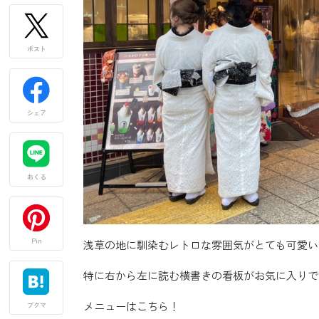
ポスト
シェア
おくる
Pin
浅草の地に馴染むレトロな雰囲気がとても可愛い
特に右から左に読む横書きの看板がお気に入りで
メニューはこちら！
ブクマ