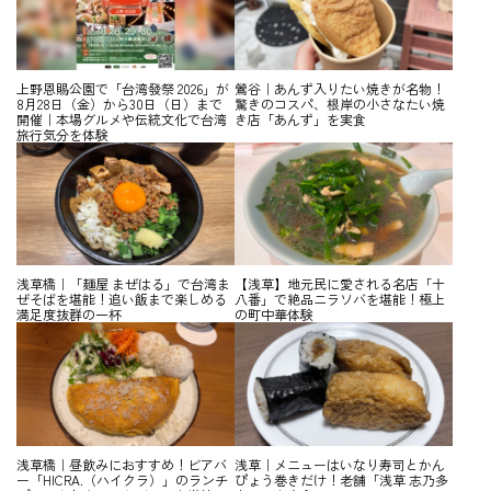
上野恩賜公園で「台湾發祭 2026」が
鶯谷｜あんず入りたい焼きが名物！
8月28日（金）から30日（日）まで
驚きのコスパ、根岸の小さなたい焼
開催｜本場グルメや伝統文化で台湾
き店「あんず」を実食
旅行気分を体験
浅草橋｜「麺屋 まぜはる」で台湾ま
【浅草】地元民に愛される名店「十
ぜそばを堪能！追い飯まで楽しめる
八番」で絶品ニラソバを堪能！極上
満足度抜群の一杯
の町中華体験
浅草橋｜昼飲みにおすすめ！ビアバ
浅草｜メニューはいなり寿司とかん
ー「HICRA.（ハイクラ）」のランチ
ぴょう巻きだけ！老舗「浅草 志乃多