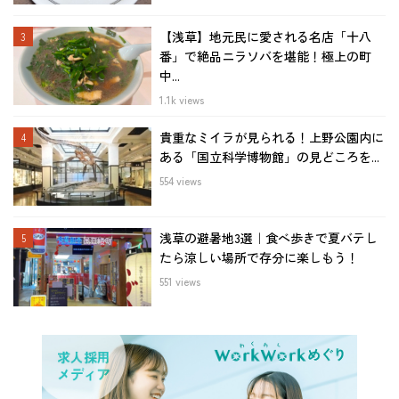
【浅草】地元民に愛される名店「十八
番」で絶品ニラソバを堪能！極上の町
中...
1.1k views
貴重なミイラが見られる！上野公園内に
ある「国立科学博物館」の見どころを...
554 views
浅草の避暑地3選｜食べ歩きで夏バテし
たら涼しい場所で存分に楽しもう！
551 views