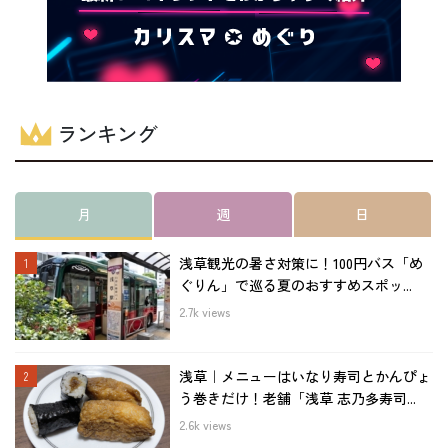
ランキング
月
週
日
浅草観光の暑さ対策に！100円バス「め
ぐりん」で巡る夏のおすすめスポッ...
2.7k views
浅草｜メニューはいなり寿司とかんぴょ
う巻きだけ！老舗「浅草 志乃多寿司...
2.6k views