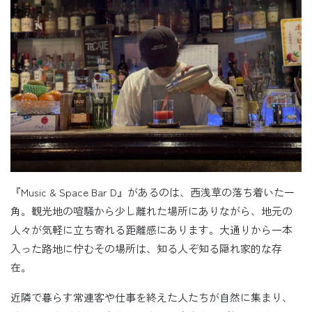
『Music & Space Bar D』があるのは、西浅草の落ち着いた一
角。観光地の喧騒から少し離れた場所にありながら、地元の
人々が気軽に立ち寄れる距離感にあります。大通りから一本
入った路地に佇むその場所は、知る人ぞ知る隠れ家的な存
在。
近隣で暮らす常連客や仕事を終えた人たちが自然に集まり、