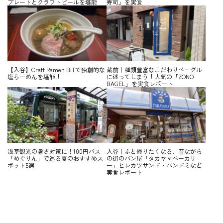
プレートとクラフトビールを堪能
寿司」を実食
【入谷】Craft Ramen BiTで独創的な
蔵前｜種類豊富なこだわりベーグル
塩らーめんを堪能！
に迷ってしまう！人気の「ZONO
BAGEL」を実食レポート
浅草観光の暑さ対策に！100円バス
入谷｜ふと帰りたくなる、昔ながら
「めぐりん」で巡る夏のおすすめス
の街のパン屋「タカヤマベーカリ
ポット5選
ー」ヒレカツサンド・パンドミなど
実食レポート