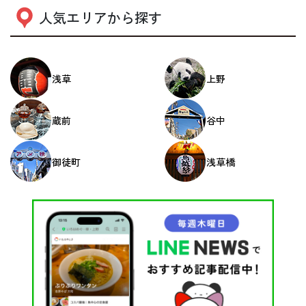
人気エリアから探す
浅草
上野
蔵前
谷中
御徒町
浅草橋