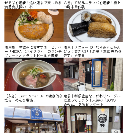
ぜそばを堪能！追い飯まで楽しめる
八番」で絶品ニラソバを堪能！極上
満足度抜群の一杯
の町中華体験
浅草橋｜昼飲みにおすすめ！ビアバ
浅草｜メニューはいなり寿司とかん
ー「HICRA.（ハイクラ）」のランチ
ぴょう巻きだけ！老舗「浅草 志乃多
プレートとクラフトビールを堪能
寿司」を実食
【入谷】Craft Ramen BiTで独創的な
蔵前｜種類豊富なこだわりベーグル
塩らーめんを堪能！
に迷ってしまう！人気の「ZONO
BAGEL」を実食レポート