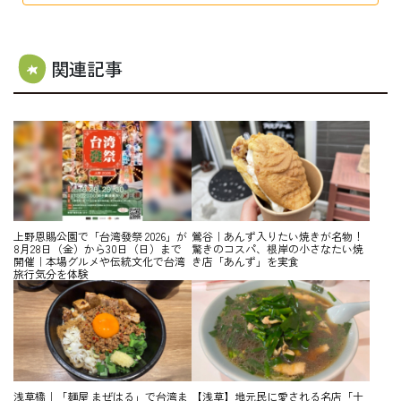
関連記事
上野恩賜公園で「台湾發祭 2026」が
鶯谷｜あんず入りたい焼きが名物！
8月28日（金）から30日（日）まで
驚きのコスパ、根岸の小さなたい焼
開催｜本場グルメや伝統文化で台湾
き店「あんず」を実食
旅行気分を体験
浅草橋｜「麺屋 まぜはる」で台湾ま
【浅草】地元民に愛される名店「十