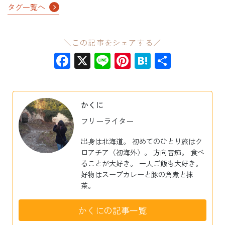
タグ一覧へ
＼この記事をシェアする／
Facebook
X
Line
Pinterest
Hatena
共
有
かくに
フリーライター
出身は北海道。 初めてのひとり旅はク
ロアチア（初海外）。 方向音痴。 食べ
ることが大好き。 一人ご飯も大好き。
好物はスープカレーと豚の角煮と抹
茶。
かくにの記事一覧