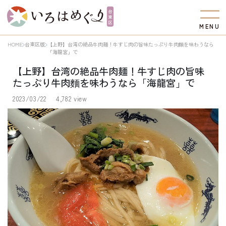
M
E
N
U
HOME
台東区版
【上野】台湾の絶品牛肉麺！牛すじ肉の旨味たっぷり牛肉麵を味わうなら
「海龍宮」で
【上野】台湾の絶品牛肉麺！牛すじ肉の旨味
たっぷり牛肉麵を味わうなら「海龍宮」で
2023/03/22
4,782 view