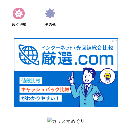
めぐり部
その他