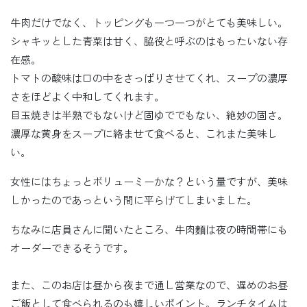
牛肉だけでなく、トッピングも一つ一つがとても美味しい。
シャキッとした青菜は甘く、脇役と呼ぶのはもったいない存
在感。
トマトの酸味は口の中をさっぱりさせてくれ、スープの濃厚
さをほどよく中和してくれます。
目玉焼きは半熟でもないけど固ゆででもない、絶妙の固さ。
濃厚な黄身をスープに絡ませて食べると、これまた美味し
い。
女性にはちょっとボリューミーかな？という量ですが、美味
しかったのであっという間に平らげてしまいました。
ちなみに店員さんに聞いたところ、牛肉麵は夜の時間帯にも
オーダーできるそうです。
また、このお店は昼から夜まで通し営業なので、遅めのお昼
ご飯として食べられるのも嬉しいポイント。ランチタイムは