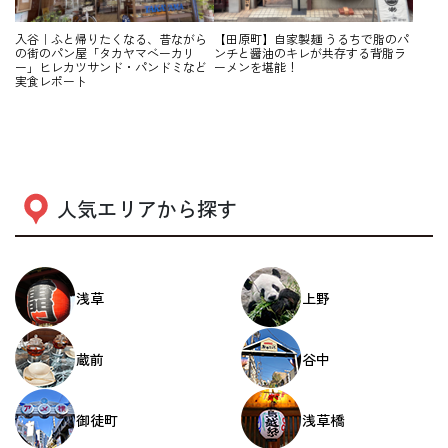
入谷｜ふと帰りたくなる、昔ながら
【田原町】自家製麺 うるちで脂のパ
の街のパン屋「タカヤマベーカリ
ンチと醤油のキレが共存する背脂ラ
ー」ヒレカツサンド・パンドミなど
ーメンを堪能！
実食レポート
人気エリアから探す
浅草
上野
蔵前
谷中
御徒町
浅草橋