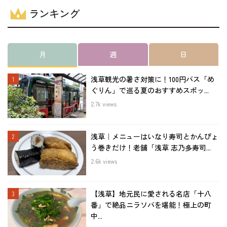
ランキング
月
週
日
浅草観光の暑さ対策に！100円バス「め
ぐりん」で巡る夏のおすすめスポッ...
2.7k views
浅草｜メニューはいなり寿司とかんぴょ
う巻きだけ！老舗「浅草 志乃多寿司...
2.6k views
【浅草】地元民に愛される名店「十八
番」で絶品ニラソバを堪能！極上の町
中...