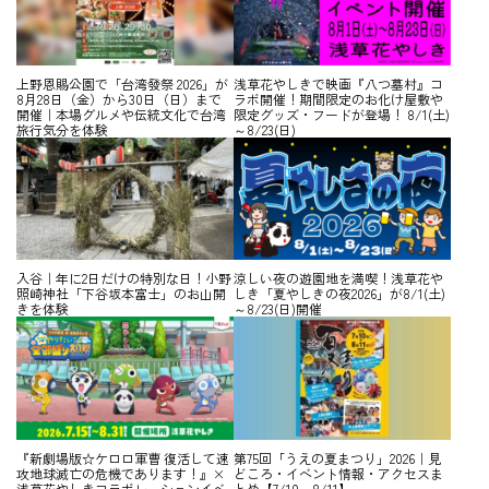
上野恩賜公園で「台湾發祭 2026」が
浅草花やしきで映画『八つ墓村』コ
8月28日（金）から30日（日）まで
ラボ開催！期間限定のお化け屋敷や
開催｜本場グルメや伝統文化で台湾
限定グッズ・フードが登場！ 8/1(土)
旅行気分を体験
～8/23(日)
入谷｜年に2日だけの特別な日！小野
涼しい夜の遊園地を満喫！浅草花や
照崎神社「下谷坂本富士」のお山開
しき「夏やしきの夜2026」が8/1(土)
きを体験
～8/23(日)開催
『新劇場版☆ケロロ軍曹 復活して速
第75回「うえの夏まつり」2026｜見
攻地球滅亡の危機であります！』×
どころ・イベント情報・アクセスま
浅草花やしきコラボレーションイベ
とめ【7/10～8/11】