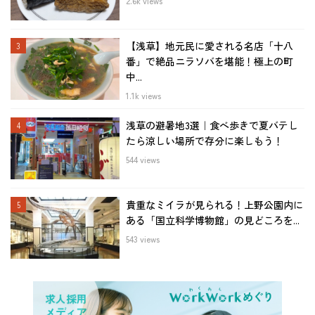
2.6k views
【浅草】地元民に愛される名店「十八
番」で絶品ニラソバを堪能！極上の町
中...
1.1k views
浅草の避暑地3選｜食べ歩きで夏バテし
たら涼しい場所で存分に楽しもう！
544 views
貴重なミイラが見られる！上野公園内に
ある「国立科学博物館」の見どころを...
543 views