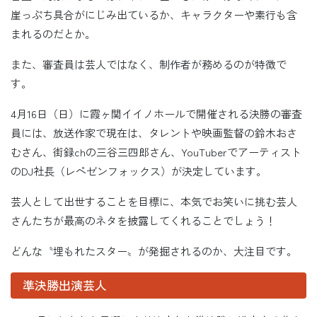
崖っぷち具合がにじみ出ているか、キャラクターや素行も含
まれるのだとか。
また、審査員は芸人ではなく、制作者が務めるのが特徴で
す。
4月16日（日）に霞ヶ関イイノホールで開催される決勝の審査
員には、放送作家で現在は、タレントや映画監督の鈴木おさ
むさん、街録chの三谷三四郎さん、YouTuberでアーティスト
のDJ社長（レペゼンフォックス）が決定しています。
芸人として出世することを目標に、本気でお笑いに挑む芸人
さんたちが最高のネタを披露してくれることでしょう！
どんな〝埋もれたスター〟が発掘されるのか、大注目です。
準決勝出演芸人