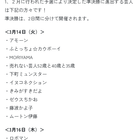
1、２月に行われた予選により決定した準決勝に進出する芸人
は下記の方々です！
準決勝は、2日間に分けて開催されます。
＜3月14日（火）＞
・アモーン
・ふとっちょ☆カウボーイ
・MORIYAMA
・売れない芸人52歳と40歳と35歳
・下町ミュンスター
・イヌコネクション
・きみがすきだよ
・ゼウスちかお
・藤波かよ子
・ムートン伊藤
＜3月16日（木）＞
・ロボマン