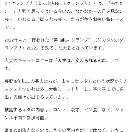
G-1グランプリ（崖っぷちNo.１グランプリ）とは、『売れた
い！』と強く思ってはいるものの、なかなか日の目を見ない
芸人、いわゆる〝崖っぷち芸人〟たちが争うお笑い賞レース
です。
2022年４月に行われた「第1回G-1グランプリ（ジカタNo.1グ
ランプリ）2022」を改名した大会となっています。
大会のキャッチコピーは『
人生は、変えられるんだ
。』で
す。
芸歴15年以上の芸人たちが、まさに崖っぷちという状況からチ
ャンスをつかむために大会にエントリーし、準決勝までに進
出する面々が出そろっています。
披露するネタの内容は、コント、漫才、ピン芸、など、ジャ
ンル不問で参加可能。
審査の対象となるのは、ネタの面白さだけではなく、いかに