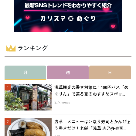
ランキング
月
週
日
浅草観光の暑さ対策に！100円バス「め
ぐりん」で巡る夏のおすすめスポッ...
2.7k views
浅草｜メニューはいなり寿司とかんぴょ
う巻きだけ！老舗「浅草 志乃多寿司...