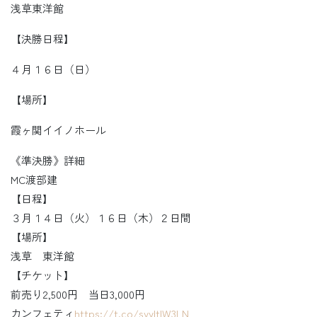
浅草東洋館
【決勝日程】
４月１６日（日）
【場所】
霞ヶ関イイノホール
《準決勝》詳細
MC渡部建
【日程】
３月１４日（火）１６日（木）２日間
【場所】
浅草 東洋館
【チケット】
前売り2,500円 当日3,000円
カンフェティ
https://t.co/svyltIW3LN