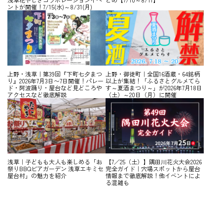
ントが開催！7/15(水)～8/31(月)
上野・浅草｜第39回『下町七夕まつ
上野・御徒町｜全国16酒蔵・64銘柄
り』2026年7月3日〜7日開催！パレー
以上が集結！「ふるさとグルメてら
ド・阿波踊り・屋台など見どころや
す～夏酒まつり～」が2026年7月18日
アクセスなど徹底解説
（土）～20日（月）に開催
浅草｜子どもも大人も楽しめる「お
【7／25（土）】隅田川花火大会2026
祭りBBQビアガーデン 浅草エキミセ
完全ガイド｜穴場スポットから屋台
屋台村」の魅力を紹介
情報まで徹底解説！他イベントによ
る混雑も