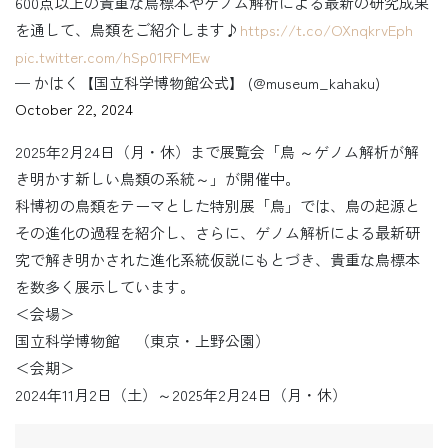
600点以上の貴重な鳥標本やゲノム解析による最新の研究成果
を通して、鳥類をご紹介します♪
https://t.co/OXnqkrvEph
pic.twitter.com/hSp01RFMEw
— かはく【国立科学博物館公式】 (@museum_kahaku)
October 22, 2024
2025年2月24日（月・休）まで展覧会「鳥 ～ゲノム解析が解
き明かす新しい鳥類の系統～」が開催中。
科博初の鳥類をテーマとした特別展「鳥」では、鳥の起源と
その進化の過程を紹介し、さらに、ゲノム解析による最新研
究で解き明かされた進化系統仮説にもとづき、貴重な鳥標本
を数多く展示しています。
＜会場＞
国立科学博物館 （東京・上野公園）
＜会期＞
2024年11月2日（土）～2025年2月24日（月・休）