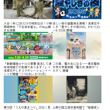
入谷｜年に2日だけの特別な日！小野
涼しい夜の遊園地を満喫！浅草花や
照崎神社「下谷坂本富士」のお山開
しき「夏やしきの夜2026」が8/1(土)
きを体験
～8/23(日)開催
『新劇場版☆ケロロ軍曹 復活して速
この夏、藝大生になる——東京藝術
攻地球滅亡の危機であります！』×
大学大学美術館「藝大式 美術の”ミ
浅草花やしきコラボレーションイベ
カタ”」開催
ントが開催！7/15(水)～8/31(月)
第75回「うえの夏まつり」2026｜見
上野の国立西洋美術館で「版画家レ