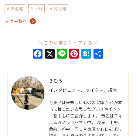
美術館
上野
博物館
タグ一覧へ
＼この記事をシェアする／
Facebook
X
Line
Pinterest
Hatena
共
有
きむら
インタビュアー、ライター、編集
台東区は美味しいものの宝庫♪ 私が本
当に推したいと思ったグルメやイベン
トを中心にご紹介します。 最近はフィ
ルムカメラにハマり中。 浅草、上野、
蔵前、谷中、同じ台東区でもぜんぜん
違う、それぞれの良さをお届けしてい