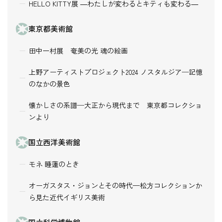
HELLO KITTY展 ―わたしが変わるとキティも変わる―
東京都美術館
田中一村展 奄美の光 魂の絵画
上野アーティストプロジェクト2024 ノスタルジア─記憶
のなかの景色
懐かしさの系譜─大正から現代まで 東京都コレクショ
ンより
国立西洋美術館
モネ 睡蓮のとき
オーガスタス・ジョンとその時代—松方コレクションか
ら見た近代イギリス美術