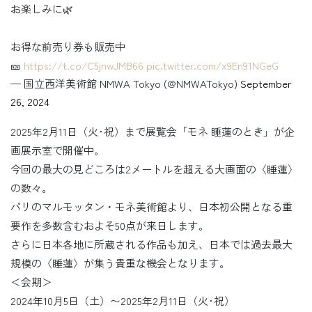
お楽しみに🌿
お得な前売り券も販売中
🎫
https://t.co/C5jnwJMB66
pic.twitter.com/x9En91NGeG
— 国立西洋美術館 NMWA Tokyo (@NMWATokyo)
September
26, 2024
2025年2月11日（火･祝）まで展覧会「モネ 睡蓮のとき」が企
画展示室で開催中。
今回の最大の見どころは2メートルを超える大画面の〈睡蓮〉
の数々。
パリのマルモッタン・モネ美術館より、日本初公開となる重
要作を多数含むおよそ50点が来日します。
さらに日本各地に所蔵される作品も加え、日本では過去最大
規模の〈睡蓮〉が集う貴重な機会となります。
＜会期＞
2024年10月5日（土）〜2025年2月11日（火･祝）