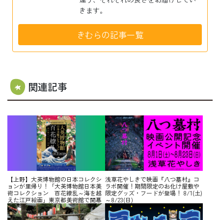
きます。
きむらの記事一覧
関連記事
【上野】大英博物館の日本コレクシ
浅草花やしきで映画『八つ墓村』コ
ョンが里帰り！「大英博物館日本美
ラボ開催！期間限定のお化け屋敷や
術コレクション 百花繚乱～海を越
限定グッズ・フードが登場！ 8/1(土)
えた江戸絵画」東京都美術館で開幕
～8/23(日)