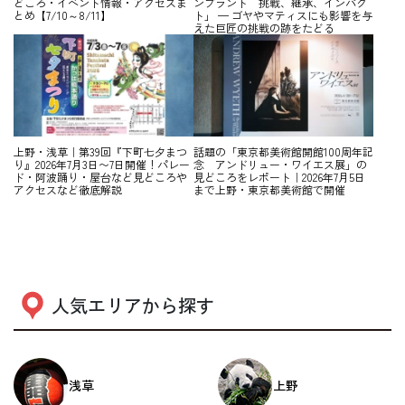
どころ・イベント情報・アクセスま
ンブラント 挑戦、継承、インパク
とめ【7/10～8/11】
ト」 — ゴヤやマティスにも影響を与
えた巨匠の挑戦の跡をたどる
上野・浅草｜第39回『下町七夕まつ
話題の「東京都美術館開館100周年記
り』2026年7月3日〜7日開催！パレー
念 アンドリュー・ワイエス展」の
ド・阿波踊り・屋台など見どころや
見どころをレポート｜2026年7月5日
アクセスなど徹底解説
まで上野・東京都美術館で開催
人気エリアから探す
浅草
上野