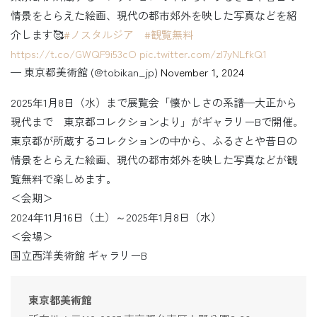
情景をとらえた絵画、現代の都市郊外を映した写真などを紹
介します🥰
#ノスタルジア
#観覧無料
https://t.co/GWQF9i53cO
pic.twitter.com/zI7yNLfkQ1
— 東京都美術館 (@tobikan_jp)
November 1, 2024
2025年1月8日（水）まで展覧会「懐かしさの系譜─大正から
現代まで 東京都コレクションより」がギャラリーBで開催。
東京都が所蔵するコレクションの中から、ふるさとや昔日の
情景をとらえた絵画、現代の都市郊外を映した写真などが観
覧無料で楽しめます。
＜会期＞
2024年11月16日（土）～2025年1月8日（水）
＜会場＞
国立西洋美術館 ギャラリーB
東京都美術館