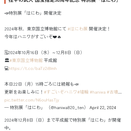
📣特別展「はにわ」開催決定
2024年秋、東京国立博物館にて
#はにわ展
開催決定！
今年はハニワがすごいぞ❤️🔥
🗓️2024年10月16日（水）～12月8日（日）
🏛️
#東京国立博物館
平成館
💻
https://t.co/baTz2i8lmh
本日22日（月）15時ごろには続報も📣
更新をお楽しみに！
#すごいぞハニワ
#埴輪
#haniwa
#古墳
…
pic.twitter.com/N6ouHasTjy
— 特別展「はにわ」 （@haniwa820_ten）
April 22, 2024
2024年12月8日（日）まで平成館で特別展「はにわ」が開催
中。