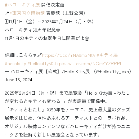
#ハローキティ展
開催決定🎀
📍
#東京国立博物館
表慶館（上野公園）
🗓11月1日（金）～2025年2月24日（月・休）
ハローキティ50周年記念🍓
11月1日のキティのお誕生日に開幕だよ🎂
詳細はこちら🔽🔗
https://t.co/YNA9mSMtVl
#キティ展
#hellokitty
#hellokitty50th
pic.twitter.com/NQmYYZRPPl
— ハローキティ展【公式】/Hello Kitty展 （@hellokitty_exh）
June 16, 2024
2025年2月24日（月・祝）まで展覧会「Hello Kitty展 –わたし
が変わるとキティも変わる–」が表慶館で開催中。
「キティとわたし」の50年をテーマに、史上最大量のグッズ
展示をはじめ、個性あふれるアーティストとのコラボ作品、
オリジナル映像コンテンツなどハローキティだけが持つユニ
ークさを紐解く新しい展覧会となっています。