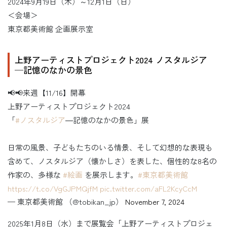
2024年9月19日（木）～12月1日（日）
＜会場＞
東京都美術館 企画展示室
上野アーティストプロジェクト2024 ノスタルジア
─記憶のなかの景色
📢📢来週【11/16】開幕
上野アーティストプロジェクト2024
「
#ノスタルジア
―記憶のなかの景色」展
日常の風景、子どもたちのいる情景、そして幻想的な表現も
含めて、ノスタルジア（懐かしさ）を表した、個性的な8名の
作家の、多様な
#絵画
を展示します。
#東京都美術館
https://t.co/VgGJPMQjfM
pic.twitter.com/aFL2KcyCcM
— 東京都美術館 （@tobikan_jp）
November 7, 2024
2025年1月8日（水）まで展覧会「上野アーティストプロジェ