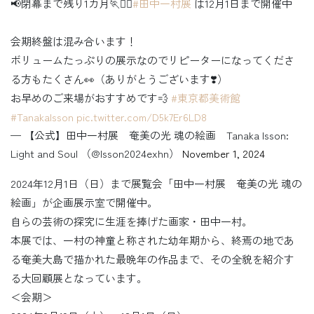
📢閉幕まで残り1カ月🏃🏃‍♂️
#田中一村展
は12月1日まで開催中
会期終盤は混み合います！
ボリュームたっぷりの展示なのでリピーターになってくださ
る方もたくさん👀（ありがとうございます❣️）
お早めのご来場がおすすめです💨
#東京都美術館
#TanakaIsson
pic.twitter.com/D5k7Er6LD8
— 【公式】田中一村展 奄美の光 魂の絵画 Tanaka Isson:
Light and Soul （@Isson2024exhn）
November 1, 2024
2024年12月1日（日）まで展覧会「田中一村展 奄美の光 魂の
絵画」が企画展示室で開催中。
自らの芸術の探究に生涯を捧げた画家・田中一村。
本展では、一村の神童と称された幼年期から、終焉の地であ
る奄美大島で描かれた最晩年の作品まで、その全貌を紹介す
る大回顧展となっています。
＜会期＞