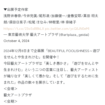
▼出展予定作家
浅野井春奈/今井完眞/尾形凌/加藤健一/倉敷安耶/真田 将太
朗/須田日菜子/松尾 ほなみ/林樹里/林 奈緒子
https://t.co/23oSsBBkLX
pic.twitter.com/ycQ5JN0eMl
— 東京藝術大学 藝大アートプラザ (@artplaza_geidai)
October 4, 2024
2024年12月8日まで企画展「BEAUTIFUL FOOLISHNESS～遊び
をせんとや生まれけむ」を開催中！
今回藝大アートプラザは「美しき愚かさ」「遊びをせんとや
生まれけむ」という二つの言葉に注目し、藝大アーティスト
が織りなす「美しくて愚かな」そして「遊びをするために生
まれた」作品の数々を展示しています。
＜会場＞
藝大アートプラザ
＜会期＞