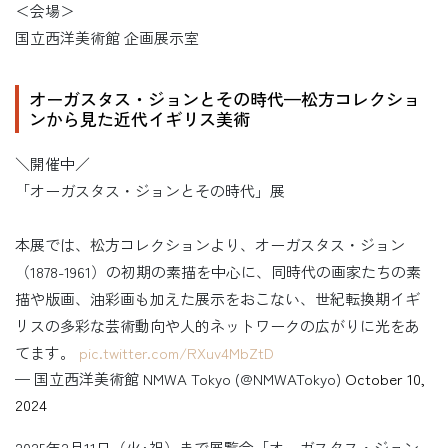
＜会場＞
国立西洋美術館 企画展示室
オーガスタス・ジョンとその時代—松方コレクショ
ンから見た近代イギリス美術
＼開催中／
「オーガスタス・ジョンとその時代」展
本展では、松方コレクションより、オーガスタス・ジョン
（1878-1961）の初期の素描を中心に、同時代の画家たちの素
描や版画、油彩画も加えた展示をおこない、世紀転換期イギ
リスの多彩な芸術動向や人的ネットワークの広がりに光をあ
てます。
pic.twitter.com/RXuv4MbZtD
— 国立西洋美術館 NMWA Tokyo (@NMWATokyo)
October 10,
2024
2025年2月11日（火･祝）まで展覧会「オーガスタス・ジョン