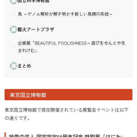
国立科学博物館
鳥 ～ゲノム解析が解き明かす新しい鳥類の系統～
藝大アートプラザ
企画展「BEAUTIFUL FOOLISHNESS～遊びをせんとや生
まれけむ」
まとめ
東京国立博物館
東京国立博物館で現在開催されている展覧会イベントは以下
の通りです。
挂甲の武人 国宝指定50周年記念 特別展「はにわ」