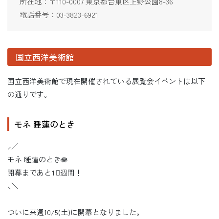
所在地：〒110-0007 東京都台東区上野公園8-36
電話番号：03-3823-6921
国立西洋美術館
国立西洋美術館で現在開催されている展覧会イベントは以下
の通りです。
モネ 睡蓮のとき
⸝／
モネ 睡蓮のとき🪷
開幕まであと1⃣週間！
⸜＼
ついに来週10/5(土)に開幕となりました。