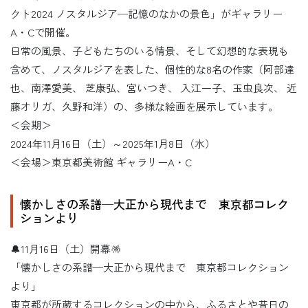
クト2024 ノスタルジア─記憶のなかの景色」がギャラリー
A・Cで開催。
日常の風景、子どもたちのいる情景、そして幻想的な表現も
含めて、ノスタルジアを表した、個性的な8名の作家（阿部達
也、南澤愛美、 芝康弘、宮いつき、 入江一子、玉虫良次、 近
藤オリガ、久野和洋）の、多様な絵画を展示しています。
＜会期＞
2024年11月16日（土）～2025年1月8日（水）
＜会場＞東京都美術館 ギャラリーA・C
懐かしさの系譜─大正から現代まで 東京都コレク
ションより
🔔11月16日（土）開幕🪅
「懐かしさの系譜─大正から現代まで 東京都コレクション
より」
東京都が所蔵するコレクションの中から、ふるさとや昔日の