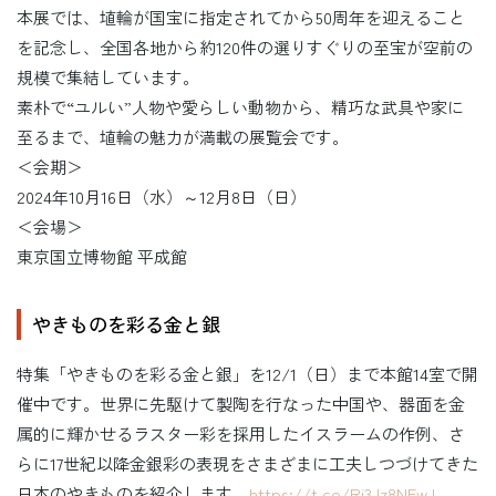
本展では、埴輪が国宝に指定されてから50周年を迎えること
を記念し、全国各地から約120件の選りすぐりの至宝が空前の
規模で集結しています。
素朴で“ユルい”人物や愛らしい動物から、精巧な武具や家に
至るまで、埴輪の魅力が満載の展覧会です。
＜会期＞
2024年10月16日（水）～12月8日（日）
＜会場＞
東京国立博物館 平成館
やきものを彩る金と銀
特集「やきものを彩る金と銀」を12/1（日）まで本館14室で開
催中です。世界に先駆けて製陶を行なった中国や、器面を金
属的に輝かせるラスター彩を採用したイスラームの作例、さ
らに17世紀以降金銀彩の表現をさまざまに工夫しつづけてきた
日本のやきものを紹介します。
https://t.co/Ri3Jz8NFwJ