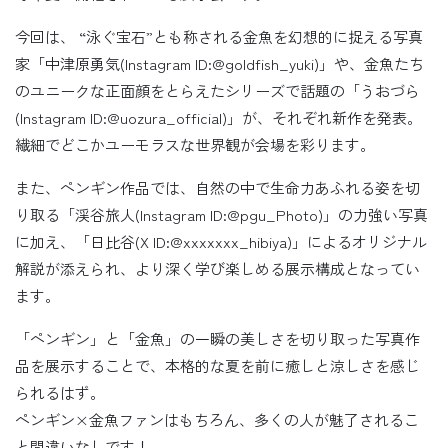
今回は、 “泳ぐ宝石”とも称される金魚を幻想的に捉える写真
家「中津原勇気(Instagram ID:@goldfish_yuki)」や、金魚たち
のユニークな正面顔をとらえたシリーズで話題の「うおづら
(Instagram ID:@uozura_official)」が、それぞれ新作を発表。
繊細でどこかユーモラスな世界観が会場を彩ります。
また、ペンギン作品では、自然の中で生命力あふれる姿を切
り取る「渓谷旅人(Instagram ID:@pgu_Photo)」の力強い写真
に加え、「日比谷(X ID:@xxxxxxx_hibiya)」によるオリジナル
解説が添えられ、より深く学び楽しめる展示構成となってい
ます。
「ペンギン」と「金魚」の一瞬の美しさを切り取った写真作
品を展示することで、本格的な夏を前に癒しと涼しさを感じ
られるはず。
ペンギン×金魚ファンはもちろん、多くの人が魅了されるこ
と間違いなしです！