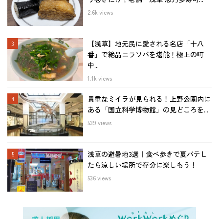
2.6k views
【浅草】地元民に愛される名店「十八
番」で絶品ニラソバを堪能！極上の町
中...
1.1k views
貴重なミイラが見られる！上野公園内に
ある「国立科学博物館」の見どころを...
539 views
浅草の避暑地3選｜食べ歩きで夏バテし
たら涼しい場所で存分に楽しもう！
536 views