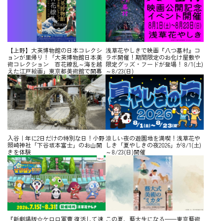
【上野】大英博物館の日本コレクシ
浅草花やしきで映画『八つ墓村』コ
ョンが里帰り！「大英博物館日本美
ラボ開催！期間限定のお化け屋敷や
術コレクション 百花繚乱～海を越
限定グッズ・フードが登場！ 8/1(土)
えた江戸絵画」東京都美術館で開幕
～8/23(日)
入谷｜年に2日だけの特別な日！小野
涼しい夜の遊園地を満喫！浅草花や
照崎神社「下谷坂本富士」のお山開
しき「夏やしきの夜2026」が8/1(土)
きを体験
～8/23(日)開催
『新劇場版☆ケロロ軍曹 復活して速
この夏、藝大生になる——東京藝術