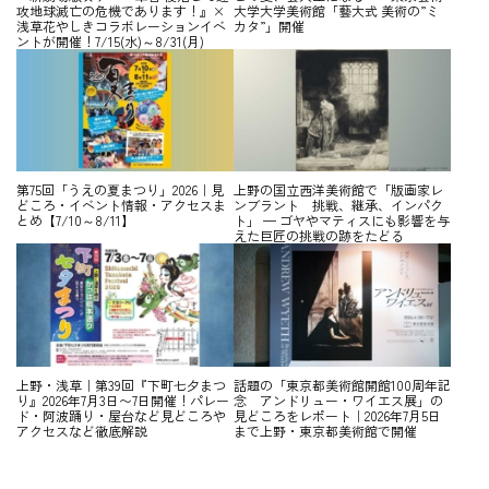
攻地球滅亡の危機であります！』×
大学大学美術館「藝大式 美術の”ミ
浅草花やしきコラボレーションイベ
カタ”」開催
ントが開催！7/15(水)～8/31(月)
第75回「うえの夏まつり」2026｜見
上野の国立西洋美術館で「版画家レ
どころ・イベント情報・アクセスま
ンブラント 挑戦、継承、インパク
とめ【7/10～8/11】
ト」 — ゴヤやマティスにも影響を与
えた巨匠の挑戦の跡をたどる
上野・浅草｜第39回『下町七夕まつ
話題の「東京都美術館開館100周年記
り』2026年7月3日〜7日開催！パレー
念 アンドリュー・ワイエス展」の
ド・阿波踊り・屋台など見どころや
見どころをレポート｜2026年7月5日
アクセスなど徹底解説
まで上野・東京都美術館で開催