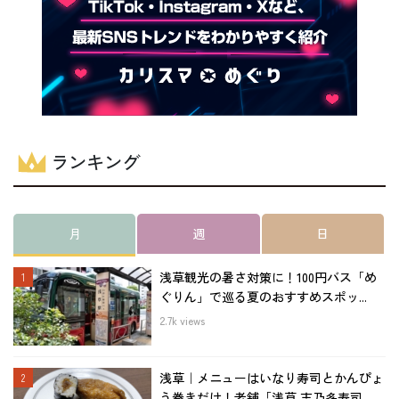
ランキング
月
週
日
浅草観光の暑さ対策に！100円バス「め
ぐりん」で巡る夏のおすすめスポッ...
2.7k views
浅草｜メニューはいなり寿司とかんぴょ
う巻きだけ！老舗「浅草 志乃多寿司...