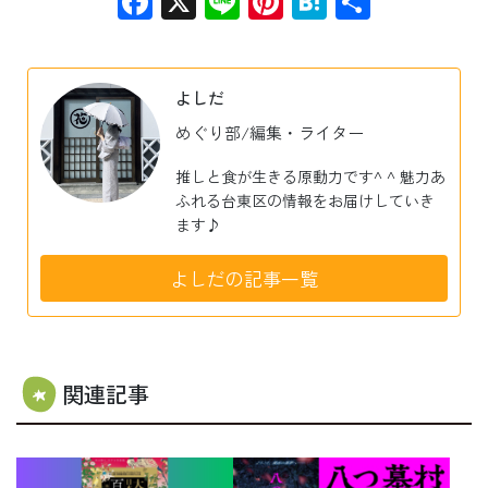
Facebook
X
Line
Pinterest
Hatena
共
有
よしだ
めぐり部/編集・ライター
推しと食が生きる原動力です^ ^ 魅力あ
ふれる台東区の情報をお届けしていき
ます♪
よしだの記事一覧
関連記事