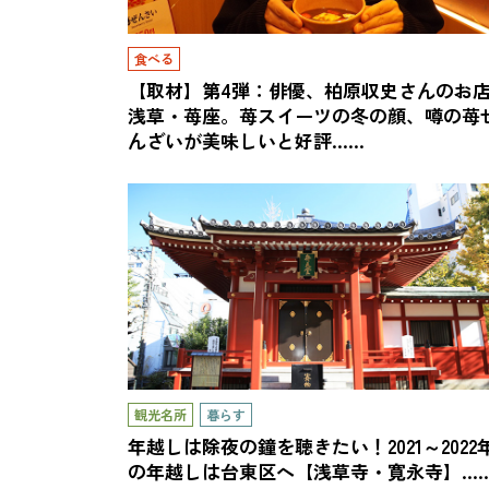
食べる
【取材】第4弾：俳優、柏原収史さんのお
浅草・苺座。苺スイーツの冬の顔、噂の苺
んざいが美味しいと好評……
観光名所
暮らす
年越しは除夜の鐘を聴きたい！2021～2022
の年越しは台東区へ【浅草寺・寛永寺】…