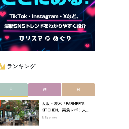
ランキング
月
週
日
大阪・茨木「FARMER’S
KITCHEN」実食レポ！人...
8.3k views