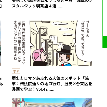
な
美味しい珈琲を飲んでほっと一息 浅草のノ
白
スタルジック喫茶店４選……
学ぶ
ら
歴史とロマンあふれる人気のスポット「浅
も
草：伝法院通りの地口行灯」歴史×台東区を
漫画で学ぶ！Vol.42……