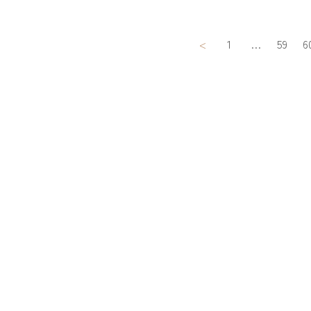
投
<
1
…
59
6
稿
ナ
ビ
ゲ
ー
シ
ョ
ン