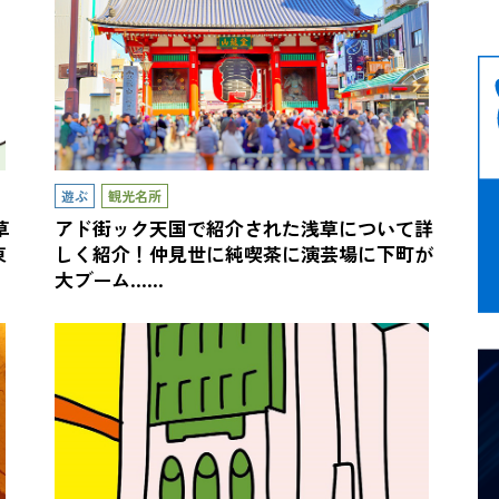
遊ぶ
観光名所
草
アド街ック天国で紹介された浅草について詳
東
しく紹介！仲見世に純喫茶に演芸場に下町が
大ブーム……