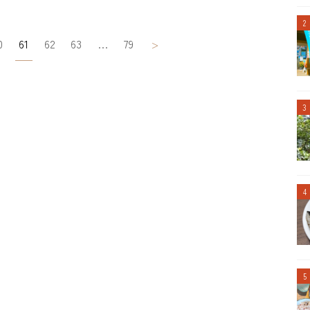
0
61
62
63
…
79
>