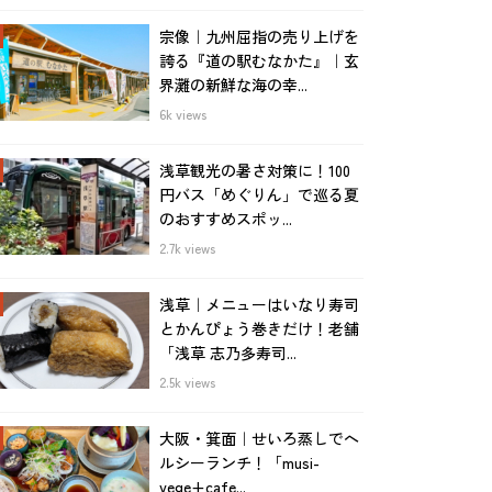
宗像｜九州屈指の売り上げを
誇る『道の駅むなかた』｜玄
界灘の新鮮な海の幸...
6k views
浅草観光の暑さ対策に！100
円バス「めぐりん」で巡る夏
のおすすめスポッ...
2.7k views
浅草｜メニューはいなり寿司
とかんぴょう巻きだけ！老舗
「浅草 志乃多寿司...
2.5k views
大阪・箕面｜せいろ蒸しでヘ
ルシーランチ！「musi-
vege+cafe...