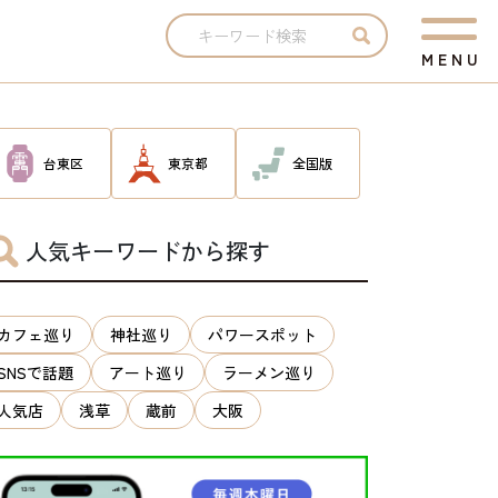
M
E
N
U
台東区
東京都
全国版
人気キーワードから探す
カフェ巡り
神社巡り
パワースポット
SNSで話題
アート巡り
ラーメン巡り
人気店
浅草
蔵前
大阪