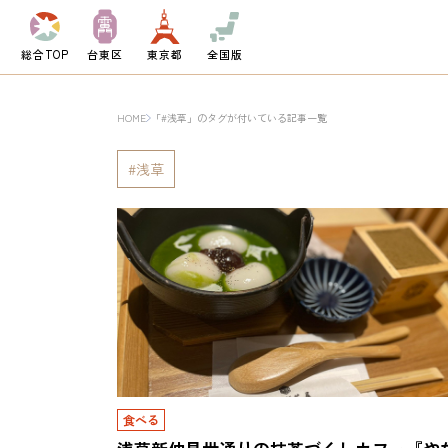
総合TOP
台東区
東京都
全国版
HOME
「#浅草」のタグが付いている記事一覧
浅草
食べる