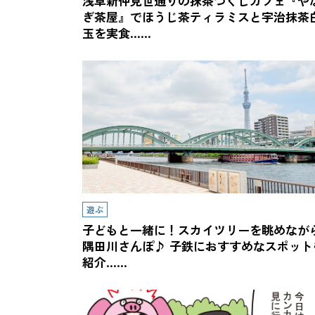
浅草新仲見世通りの抹茶づくしカフェ『や
ぎ茶屋』でほうじ茶ティラミスと宇治抹茶
玉を実食……
遊ぶ
子どもと一緒に！スカイツリーを眺めなが
隅田川さんぽ♪ 子鉄におすすめなスポット
紹介……