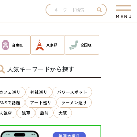
M
E
N
U
台東区
東京都
全国版
人気キーワードから探す
カフェ巡り
神社巡り
パワースポット
SNSで話題
アート巡り
ラーメン巡り
人気店
浅草
蔵前
大阪