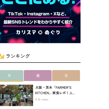
ランキング
月
週
日
大阪・茨木「FARMER’S
KITCHEN」実食レポ！人...
8.3k views