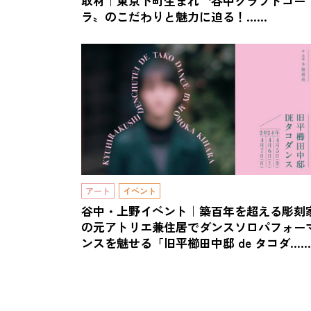
取材｜東京下町生まれ〝谷中クラフトコー
ラ〟のこだわりと魅力に迫る！……
アート
イベント
谷中・上野イベント｜築百年を超える彫刻
の元アトリエ兼住居でダンスソロパフォー
ンスを魅せる「旧平櫛田中邸 de タコダ……