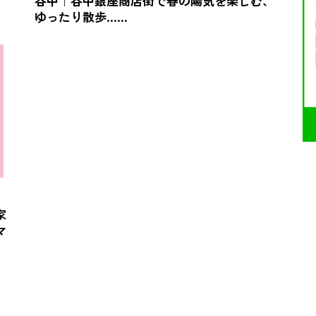
谷中｜谷中銀座商店街で春の陽気を楽しむ、
ゆったり散歩……
家
マ