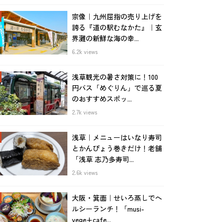
宗像｜九州屈指の売り上げを
誇る『道の駅むなかた』｜玄
界灘の新鮮な海の幸...
6.2k views
浅草観光の暑さ対策に！100
円バス「めぐりん」で巡る夏
のおすすめスポッ...
2.7k views
浅草｜メニューはいなり寿司
とかんぴょう巻きだけ！老舗
「浅草 志乃多寿司...
2.6k views
大阪・箕面｜せいろ蒸しでヘ
ルシーランチ！「musi-
vege+cafe...