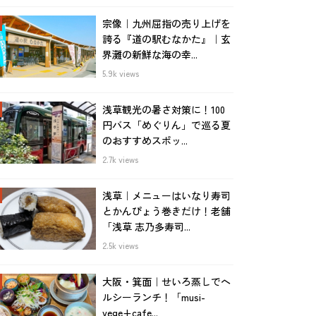
宗像｜九州屈指の売り上げを
誇る『道の駅むなかた』｜玄
界灘の新鮮な海の幸...
5.9k views
浅草観光の暑さ対策に！100
円バス「めぐりん」で巡る夏
のおすすめスポッ...
2.7k views
浅草｜メニューはいなり寿司
とかんぴょう巻きだけ！老舗
「浅草 志乃多寿司...
2.5k views
大阪・箕面｜せいろ蒸しでヘ
ルシーランチ！「musi-
vege+cafe...