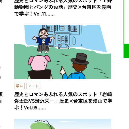
橋
歴史とロマンあふれる人気のスポット「上野
！
動物園とパンダのお話」歴史×台東区を漫画
で学ぶ！Vol.11……
学ぶ
アート
頭
歴史とロマンあふれる人気のスポット「岩崎
画
弥太郎VS渋沢栄一」歴史×台東区を漫画で学
ぶ！Vol.09……