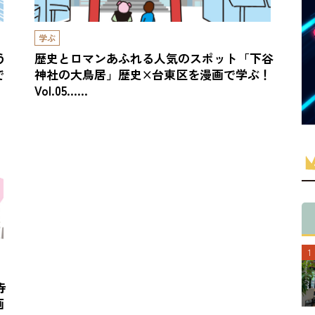
学ぶ
う
歴史とロマンあふれる人気のスポット「下谷
で
神社の大鳥居」歴史×台東区を漫画で学ぶ！
Vol.05……
寺
画