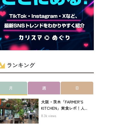
ランキング
月
週
日
大阪・茨木「FARMER’S
KITCHEN」実食レポ！人...
8.3k views