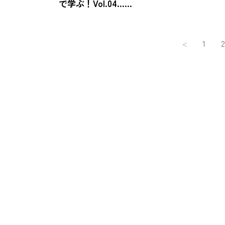
で学ぶ！Vol.04……
投
<
1
2
稿
ナ
ビ
ゲ
ー
シ
ョ
ン