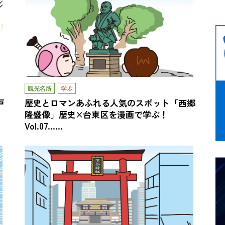
観光名所
学ぶ
戸
歴史とロマンあふれる人気のスポット「西郷
隆盛像」歴史×台東区を漫画で学ぶ！
Vol.07……