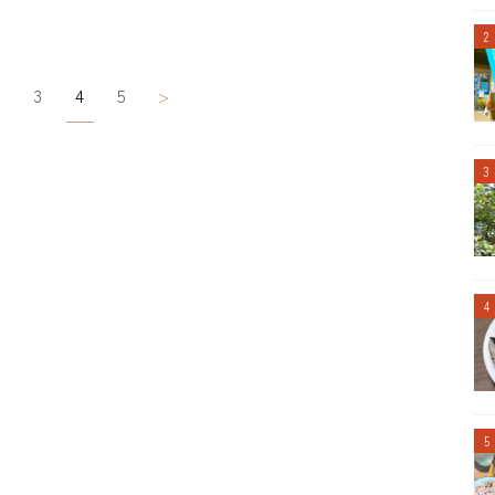
3
4
5
>