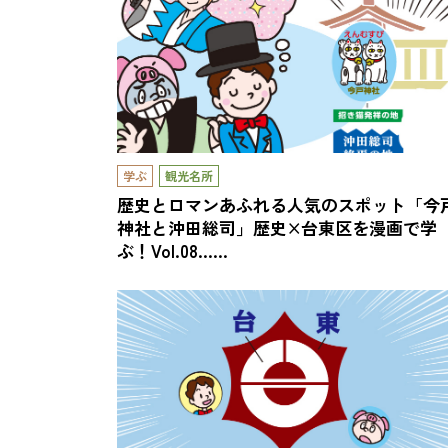
学ぶ
観光名所
歴史とロマンあふれる人気のスポット「今
神社と沖田総司」歴史×台東区を漫画で学
ぶ！Vol.08……