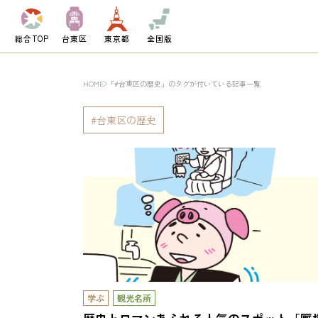
総合TOP
台東区
東京都
全国版
HOME
「#台東区の歴史」のタグが付いている記事一覧
台東区の歴史
学ぶ
観光名所