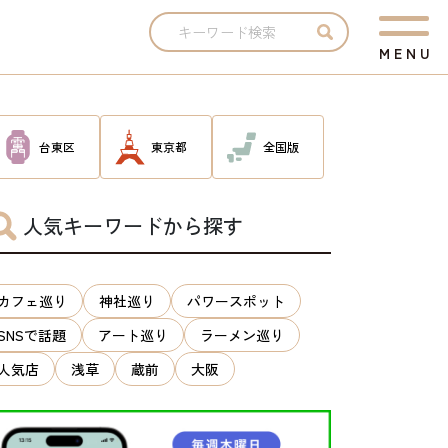
M
E
N
U
台東区
東京都
全国版
人気キーワードから探す
カフェ巡り
神社巡り
パワースポット
SNSで話題
アート巡り
ラーメン巡り
人気店
浅草
蔵前
大阪