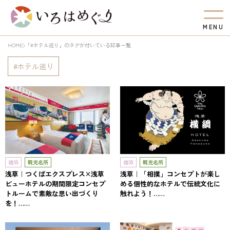
M
E
N
U
HOME
「#ホテル巡り」のタグが付いている記事一覧
ホテル巡り
宿泊
観光名所
宿泊
観光名所
浅草｜つくばエクスプレス×浅草
浅草｜「相撲」コンセプトが楽し
ビューホテルの期間限定コンセプ
める個性的なホテルで伝統文化に
トルームで素敵な思い出づくり
触れよう！……
を！……