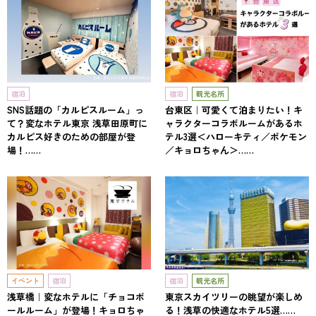
宿泊
宿泊
観光名所
SNS話題の「カルピスルーム」っ
台東区｜可愛くて泊まりたい！キ
て？変なホテル東京 浅草田原町に
ャラクターコラボルームがあるホ
カルピス好きのための部屋が登
テル3選＜ハローキティ／ポケモン
場！……
／キョロちゃん＞……
イベント
宿泊
宿泊
観光名所
浅草橋｜変なホテルに「チョコボ
東京スカイツリーの眺望が楽しめ
ールルーム」が登場！キョロちゃ
る！浅草の快適なホテル5選……