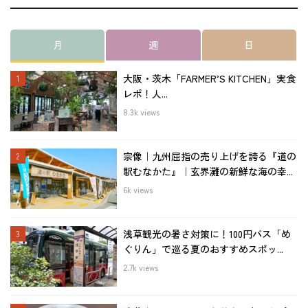
月
週
日
大阪・茨木「FARMER’S KITCHEN」実食
レポ！人...
8.3k views
宗像｜九州屈指の売り上げを誇る『道の
駅むなかた』｜玄界灘の新鮮な海の幸...
6k views
浅草観光の暑さ対策に！100円バス「め
ぐりん」で巡る夏のおすすめスポッ...
2.7k views