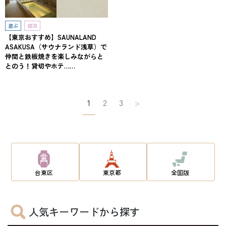
遊ぶ
宿泊
【東京おすすめ】SAUNALAND
ASAKUSA（サウナランド浅草）で
仲間と鉄板焼きを楽しみながらと
とのう！貸切やホテ……
投
1
2
3
>
稿
ナ
ビ
ゲ
台東区
東京都
全国版
ー
シ
人気キーワードから探す