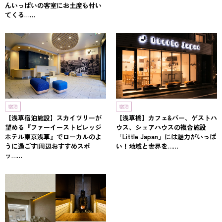
んいっぱいの客室にお土産も付い
てくる……
宿泊
宿泊
【浅草宿泊施設】スカイツリーが
【浅草橋】カフェ&バー、ゲストハ
望める『ファーイーストビレッジ
ウス、シェアハウスの複合施設
ホテル東京浅草』でローカルのよ
「Little Japan」には魅力がいっぱ
うに過ごす|周辺おすすめスポ
い！地域と世界を……
ッ……