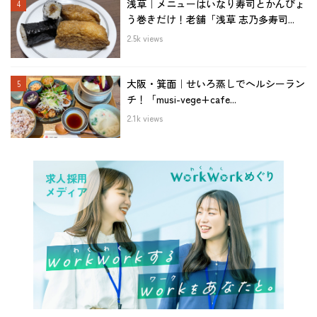
浅草｜メニューはいなり寿司とかんぴょ
う巻きだけ！老舗「浅草 志乃多寿司...
2.5k views
大阪・箕面｜せいろ蒸しでヘルシーラン
チ！「musi-vege+cafe...
2.1k views