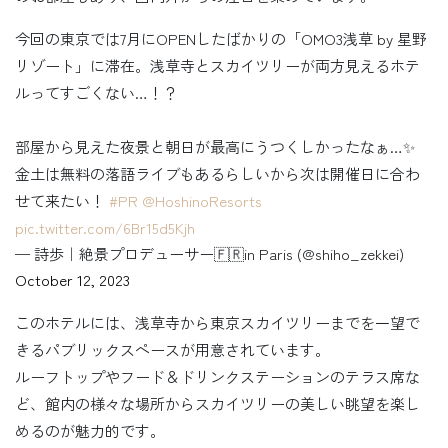
今回の東京では7月にOPENしたばかりの「OMO3浅草 by 星野
リゾート」に滞在。浅草寺とスカイツリーが両方見えるホテ
ルってすごくない…！？
部屋から見えた夜景と朝日が最高にうつくしかったなぁ…✨
金土は無料の落語ライブもあるらしいから次は開催日に合わ
せて来たい！
#PR
@HoshinoResorts
pic.twitter.com/6Br15d5Kjh
— 詩歩｜絶景プロデューサー🇫🇷in Paris (@shiho_zekkei)
October 12, 2023
このホテルには、浅草寺から東京スカイツリーまでを一望で
きるパブリックスペースが用意されています。
ルーフトップやフード＆ドリンクステーションのテラス席な
ど、館内の様々な場所からスカイツリーの美しい眺望を楽し
めるのが魅力的です。