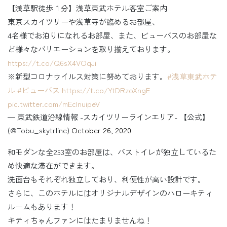
【浅草駅徒歩１分】浅草東武ホテル客室ご案内
東京スカイツリーや浅草寺が臨めるお部屋、
4名様でお泊りになれるお部屋、また、ビューバスのお部屋な
ど様々なバリエーションを取り揃えております。
https://t.co/Q6sX4VOqJi
※新型コロナウイルス対策に努めております。
#浅草東武ホテ
ル
#ビューバス
https://t.co/YtDRzoXngE
pic.twitter.com/mEcInuipeV
— 東武鉄道沿線情報 -スカイツリーラインエリア- 【公式】
(@Tobu_skytrline)
October 26, 2020
和モダンな全253室のお部屋は、バストイレが独立しているた
め快適な滞在ができます。
洗面台もそれぞれ独立しており、利便性が高い設計です。
さらに、このホテルにはオリジナルデザインのハローキティ
ルームもあります！
キティちゃんファンにはたまりませんね！