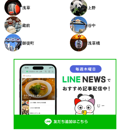
浅草
上野
蔵前
谷中
御徒町
浅草橋