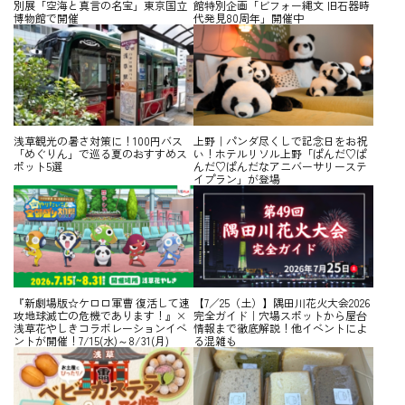
別展「空海と真言の名宝」東京国立
館特別企画「ビフォー縄文 旧石器時
博物館で開催
代発見80周年」開催中
浅草観光の暑さ対策に！100円バス
上野｜パンダ尽くしで記念日をお祝
「めぐりん」で巡る夏のおすすめス
い！ホテルリソル上野「ぱんだ♡ぱ
ポット5選
んだ♡ぱんだなアニバーサリーステ
イプラン」が登場
『新劇場版☆ケロロ軍曹 復活して速
【7／25（土）】隅田川花火大会2026
攻地球滅亡の危機であります！』×
完全ガイド｜穴場スポットから屋台
浅草花やしきコラボレーションイベ
情報まで徹底解説！他イベントによ
ントが開催！7/15(水)～8/31(月)
る混雑も