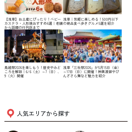
【浅草】お土産にぴったり！ベビー
浅草｜気軽に楽しめる！500円以下
カステラ・人形焼おすすめ6選｜老舗
の絶品食べ歩きグルメ5選を紹介
から話題の行列店まで
鳥越祭2026を楽しもう！歴史やみど
浅草「三社祭2026」が5月15日（金）
ころを解説｜6/6（土）～7（日）、
～17日（日）に開催！神輿渡御やび
9（火）開催
んざさら舞など魅力を紹介
人気エリアから探す