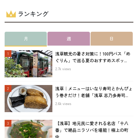
ランキング
月
週
日
浅草観光の暑さ対策に！100円バス「め
ぐりん」で巡る夏のおすすめスポッ...
2.7k views
浅草｜メニューはいなり寿司とかんぴょ
う巻きだけ！老舗「浅草 志乃多寿司...
2.6k views
【浅草】地元民に愛される名店「十八
番」で絶品ニラソバを堪能！極上の町
中...