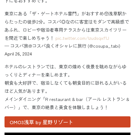
トにもおすすめです。
東京にある「ザ・ゲートホテル雷門」がおすすめ🥺浅草駅か
らたったの徒歩2分。コスパ◎なのに客室はモダンで高級感で
あふれ、ロビーや宿泊者専用テラスからは東京スカイツリー
を間近で楽しめちゃう！
pic.twitter.com/Izudsqxf1J
— コスパ旅@コスパ良くオシャレに旅行 (@cosupa_tabi)
April 26, 2024
ホテルのレストランでは、東京の煌めく夜景を眺めながらゆ
っくりとディナーを楽しめます。
朝食も大好評で、宿泊しなくても朝食目的に訪れる人がいる
ほど人気があります。
メインダイニング「R restaurant & bar（アール レストラン &
バー）」で、東京の絶景と美食を体験しましょう！
OMO3浅草 by 星野リゾート