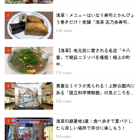
浅草｜メニューはいなり寿司とかんぴょ
う巻きだけ！老舗「浅草 志乃多寿司...
2.6k views
【浅草】地元民に愛される名店「十八
番」で絶品ニラソバを堪能！極上の町
中...
1.1k views
貴重なミイラが見られる！上野公園内に
ある「国立科学博物館」の見どころを...
538 views
浅草の避暑地3選｜食べ歩きで夏バテし
たら涼しい場所で存分に楽しもう！
534 views