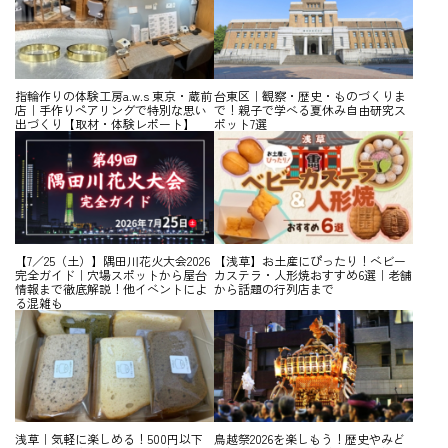
指輪作りの体験工房a.w.s 東京・蔵前
台東区｜観察・歴史・ものづくりま
店｜手作りペアリングで特別な思い
で！親子で学べる夏休み自由研究ス
出づくり【取材・体験レポート】
ポット7選
【7／25（土）】隅田川花火大会2026
【浅草】お土産にぴったり！ベビー
完全ガイド｜穴場スポットから屋台
カステラ・人形焼おすすめ6選｜老舗
情報まで徹底解説！他イベントによ
から話題の行列店まで
る混雑も
浅草｜気軽に楽しめる！500円以下
鳥越祭2026を楽しもう！歴史やみど