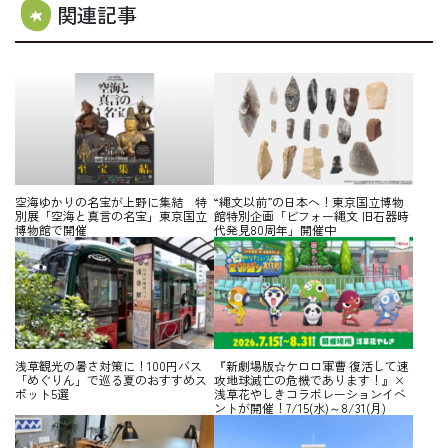
関連記事
空海ゆかりの名宝が上野に集結 特
“縄文以前”の日本へ！東京国立博物
別展「空海と真言の名宝」東京国立
館特別企画「ビフォー縄文 旧石器時
博物館で開催
代発見80周年」開催中
浅草観光の暑さ対策に！100円バス
『新劇場版☆ケロロ軍曹 復活して速
「めぐりん」で巡る夏のおすすめス
攻地球滅亡の危機であります！』×
ポット5選
浅草花やしきコラボレーションイベ
ントが開催！7/15(水)～8/31(月)