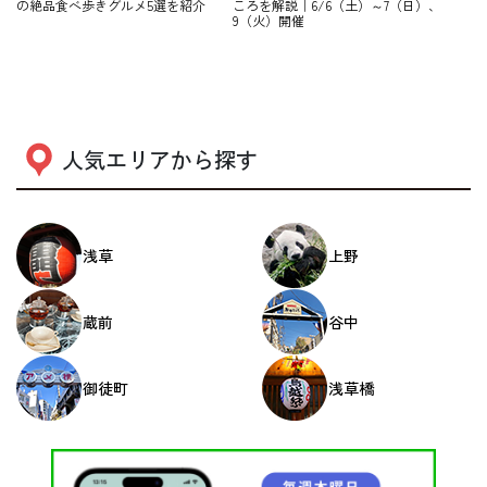
の絶品食べ歩きグルメ5選を紹介
ころを解説｜6/6（土）～7（日）、
9（火）開催
人気エリアから探す
浅草
上野
蔵前
谷中
御徒町
浅草橋