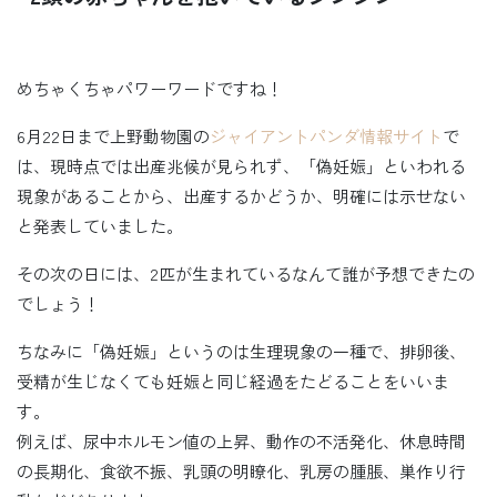
めちゃくちゃパワーワードですね！
6月22日まで上野動物園の
ジャイアントパンダ情報サイト
で
は、現時点では出産兆候が見られず、「偽妊娠」といわれる
現象があることから、出産するかどうか、明確には示せない
と発表していました。
その次の日には、2匹が生まれているなんて誰が予想できたの
でしょう！
ちなみに「偽妊娠」というのは生理現象の一種で、排卵後、
受精が生じなくても妊娠と同じ経過をたどることをいいま
す。
例えば、尿中ホルモン値の上昇、動作の不活発化、休息時間
の長期化、食欲不振、乳頭の明瞭化、乳房の腫脹、巣作り行