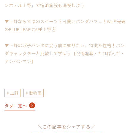
ンホテル上野」で宿泊施設も満喫しよう
▼上野ならではのスイーツ？可愛いパンダパフェ！Wi-Fi完備
のBLUE LEAF CAFÉ上野店
▼上野の双子パンダに会う前に知りたい、特徴＆性格！パン
ダキャラクターと比較して学ぼう【呪術廻戦・たれぱんだ・
アンパンマン】
上野
動物園
タグ一覧へ
＼この記事をシェアする／