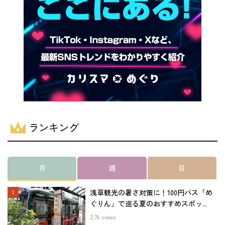
ランキング
月
週
日
浅草観光の暑さ対策に！100円バス「め
ぐりん」で巡る夏のおすすめスポッ...
2.7k views