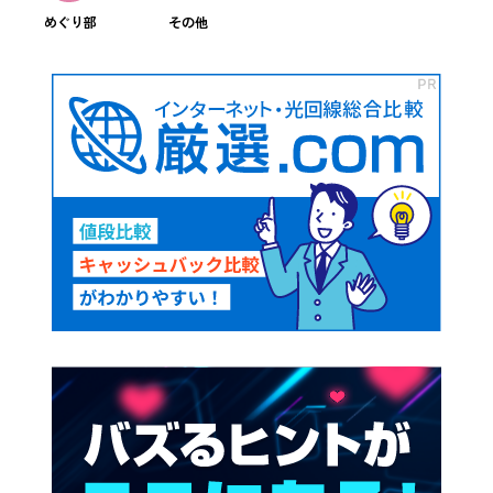
めぐり部
その他