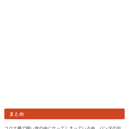
まとめ
コロナ禍で暗い世の中になってしまっている中、パンダの出