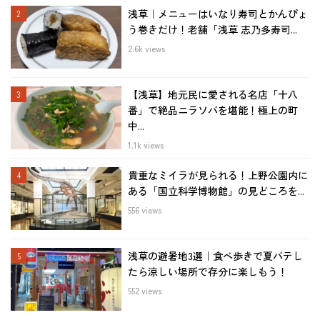
浅草｜メニューはいなり寿司とかんぴょ
う巻きだけ！老舗「浅草 志乃多寿司...
2.6k views
【浅草】地元民に愛される名店「十八
番」で絶品ニラソバを堪能！極上の町
中...
1.1k views
貴重なミイラが見られる！上野公園内に
ある「国立科学博物館」の見どころを...
556 views
浅草の避暑地3選｜食べ歩きで夏バテし
たら涼しい場所で存分に楽しもう！
552 views