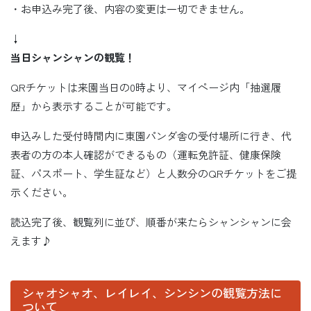
・お申込み完了後、内容の変更は一切できません。
↓
当日シャンシャンの観覧！
QRチケットは来園当日の0時より、マイページ内「抽選履
歴」から表示することが可能です。
申込みした受付時間内に東園パンダ舎の受付場所に行き、代
表者の方の本人確認ができるもの（運転免許証、健康保険
証、パスポート、学生証など）と人数分のQRチケットをご提
示ください。
読込完了後、観覧列に並び、順番が来たらシャンシャンに会
えます♪
シャオシャオ、レイレイ、シンシンの観覧方法に
ついて