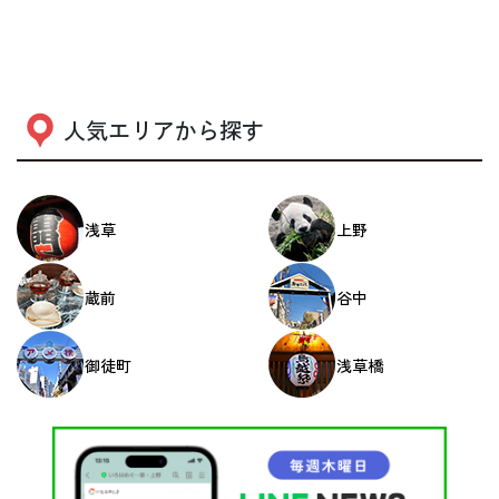
人気エリアから探す
浅草
上野
蔵前
谷中
御徒町
浅草橋