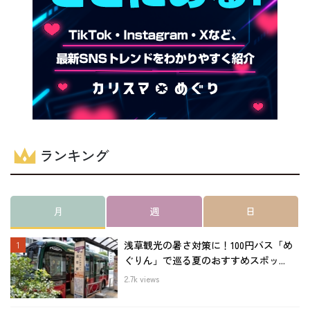
ランキング
月
週
日
浅草観光の暑さ対策に！100円バス「め
ぐりん」で巡る夏のおすすめスポッ...
2.7k views