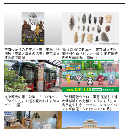
空海ゆかりの名宝が上野に集結 特
“縄文以前”の日本へ！東京国立博物
別展「空海と真言の名宝」東京国立
館特別企画「ビフォー縄文 旧石器時
博物館で開催
代発見80周年」開催中
浅草観光の暑さ対策に！100円バス
『新劇場版☆ケロロ軍曹 復活して速
「めぐりん」で巡る夏のおすすめス
攻地球滅亡の危機であります！』×
ポット5選
浅草花やしきコラボレーションイベ
ントが開催！7/15(水)～8/31(月)