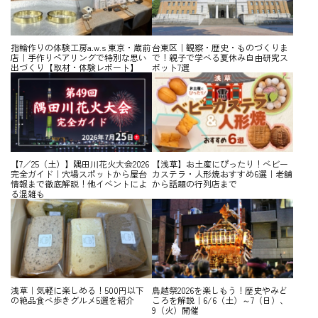
指輪作りの体験工房a.w.s 東京・蔵前
台東区｜観察・歴史・ものづくりま
店｜手作りペアリングで特別な思い
で！親子で学べる夏休み自由研究ス
出づくり【取材・体験レポート】
ポット7選
【7／25（土）】隅田川花火大会2026
【浅草】お土産にぴったり！ベビー
完全ガイド｜穴場スポットから屋台
カステラ・人形焼おすすめ6選｜老舗
情報まで徹底解説！他イベントによ
から話題の行列店まで
る混雑も
浅草｜気軽に楽しめる！500円以下
鳥越祭2026を楽しもう！歴史やみど
の絶品食べ歩きグルメ5選を紹介
ころを解説｜6/6（土）～7（日）、
9（火）開催