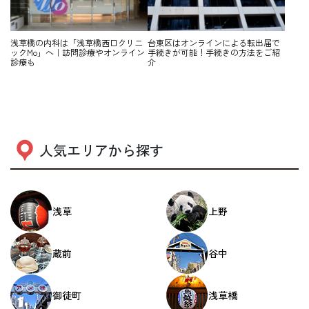
浅草橋の内科は「浅草橋西口クリニ
台東区はオンラインによる転出届で
ックMo」へ｜訪問診療やオンライン
手続きが可能！手続きの方法をご紹
診療も
介
人気エリアから探す
浅草
上野
蔵前
谷中
御徒町
浅草橋