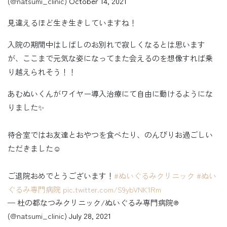
(@natsumi_clinic)
October 14, 2021
見違えるほど生き生きしていますね！
入院の期間中はしばしのお別れで寂しくなるとは思います
が、ここまで元気な姿になってまた会えるのを想像すれば乗
り越えられそう！！
あむぬいくんがワイヤー導入治療にて自由に動けるようにな
りました✨
待合室ではお友達とおやつを食べたり、のんびりお過ごしい
ただきました☺️
ご退院おめでとうございます！
#ぬいぐるみクリニック
#ぬい
ぐるみ専門病院
pic.twitter.com/S9ybVNK1Rm
— 杜の都なつみクリニック/ぬいぐるみ専門病院®︎
(@natsumi_clinic)
July 28, 2021