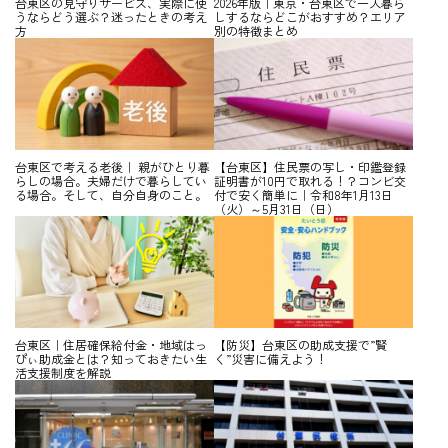
台東区の見守りサービス、実際に使
2026年版｜東京・台東区で一人暮ら
うならどう選ぶ？迷ったときの考え
しするならどこがおすすめ？エリア
方
別の特徴まとめ
台東区で考える老後｜ 親がひとり暮
【台東区】住民票の写し・印鑑登録
らしの場合。夫婦だけで暮らしてい
証明書が10円で取れる！？コンビ交
る場合。そして、自分自身のこと。
付で安く簡単に｜令和8年1月13日
（火）～5月31日（日）
台東区｜住居確保給付金・地域はっ
【防災】台東区の助成支援で”賢
ぴぃ助成金とは？知っておきたい生
く”災害に備えよう！
活支援制度を解説