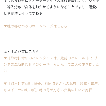
直し治療以外にもオーダーメイドの洋服を着せたり、ワイヤ
ー導入治療で身体を動かせるようになることでより一層愛お
しさが増しそうですね♪
▼杜の都なつみのホームページはこちら
おすすめ記事はこちら
▼【取材】今年のバレンタインは、蔵前のクレール ドゥ リュ
ンヌの革新的な甘さのケーキ「みかん」で二人の愛を祝いた
い
▼【取材】第4弾：俳優、柏原収史さんのお店、浅草・苺座。
苺スイーツの冬の顔、噂の苺ぜんざいが美味しいと好評