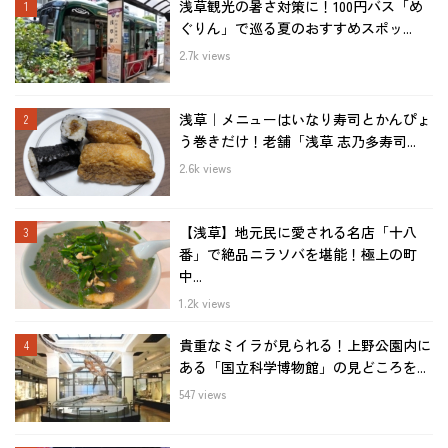
浅草観光の暑さ対策に！100円バス「め
ぐりん」で巡る夏のおすすめスポッ...
2.7k views
浅草｜メニューはいなり寿司とかんぴょ
う巻きだけ！老舗「浅草 志乃多寿司...
2.6k views
【浅草】地元民に愛される名店「十八
番」で絶品ニラソバを堪能！極上の町
中...
1.2k views
貴重なミイラが見られる！上野公園内に
ある「国立科学博物館」の見どころを...
547 views