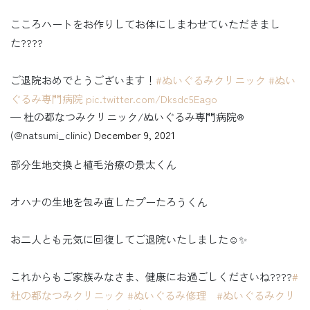
こころハートをお作りしてお体にしまわせていただきまし
た????
ご退院おめでとうございます！
#ぬいぐるみクリニック
#ぬい
ぐるみ専門病院
pic.twitter.com/Dksdc5Eago
— 杜の都なつみクリニック/ぬいぐるみ専門病院®︎
(@natsumi_clinic)
December 9, 2021
部分生地交換と植毛治療の景太くん
オハナの生地を包み直したプーたろうくん
お二人とも元気に回復してご退院いたしました☺️✨
これからもご家族みなさま、健康にお過ごしくださいね????
#
杜の都なつみクリニック
#ぬいぐるみ修理
#ぬいぐるみクリ