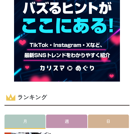
ランキング
月
週
日