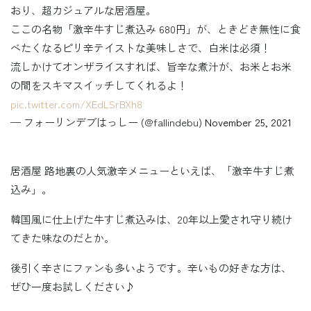
おり、超カジュアルな居酒屋。
ここの名物「激辛牛すじ煮込み 680円」が、ときどき無性に食
べたくなるピリ辛テイストな美味しさで、白米は必須！
流しかけてオンザライスすれば、旨辛な煮汁が、お米とお米
の間をスキマスイッチしてくれるよ！
pic.twitter.com/XEdLSrBXh8
— フォーリンデブはっしー (@fallindebu)
November 25, 2021
居酒屋 路地裏の人気激辛メニューといえば、「激辛牛すじ煮
込み」。
韓国風に仕上げた牛すじ煮込みは、20年以上愛され守り続け
てきた味なのだとか。
後引く辛さにファンも多いようです。辛いもの好きな方は、
ぜひ一度お試しください♪