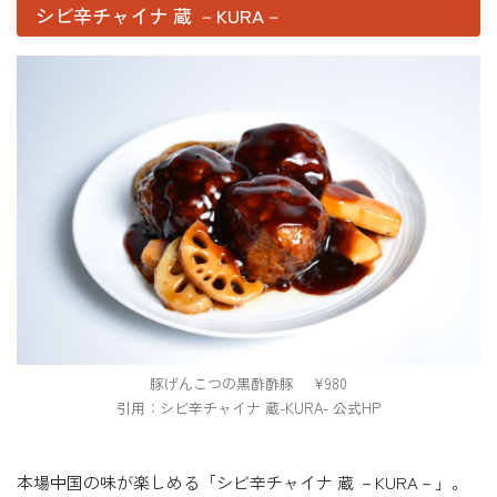
シビ辛チャイナ 蔵 －KURA－
豚げんこつの黒酢酢豚 ¥980
引用：シビ辛チャイナ 蔵-KURA- 公式HP
本場中国の味が楽しめる「シビ辛チャイナ 蔵 －KURA－」。