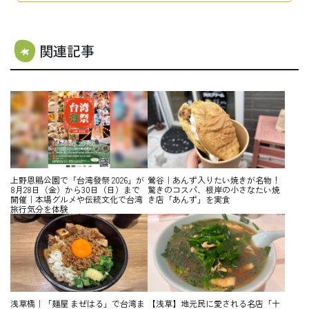
関連記事
上野恩賜公園で「台湾發祭 2026」が
鶯谷｜あんず入りたい焼きが名物！
8月28日（金）から30日（日）まで
驚きのコスパ、根岸の小さなたい焼
開催｜本場グルメや伝統文化で台湾
き店「あんず」を実食
旅行気分を体験
浅草橋｜「麺屋 まぜはる」で台湾ま
【浅草】地元民に愛される名店「十