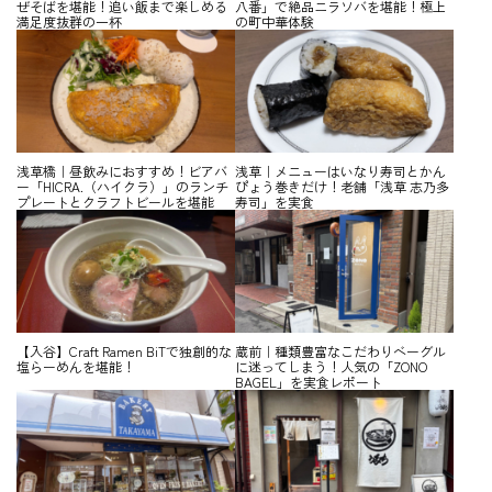
ぜそばを堪能！追い飯まで楽しめる
八番」で絶品ニラソバを堪能！極上
満足度抜群の一杯
の町中華体験
浅草橋｜昼飲みにおすすめ！ビアバ
浅草｜メニューはいなり寿司とかん
ー「HICRA.（ハイクラ）」のランチ
ぴょう巻きだけ！老舗「浅草 志乃多
プレートとクラフトビールを堪能
寿司」を実食
【入谷】Craft Ramen BiTで独創的な
蔵前｜種類豊富なこだわりベーグル
塩らーめんを堪能！
に迷ってしまう！人気の「ZONO
BAGEL」を実食レポート