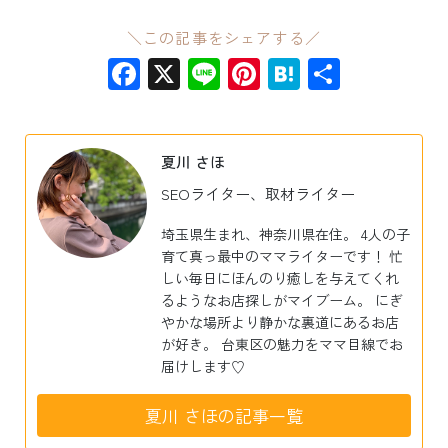
＼この記事をシェアする／
Facebook
X
Line
Pinterest
Hatena
共
有
夏川 さほ
SEOライター、取材ライター
埼玉県生まれ、神奈川県在住。 4人の子
育て真っ最中のママライターです！ 忙
しい毎日にほんのり癒しを与えてくれ
るようなお店探しがマイブーム。 にぎ
やかな場所より静かな裏道にあるお店
が好き。 台東区の魅力をママ目線でお
届けします♡
夏川 さほの記事一覧