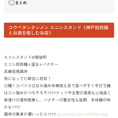
まとめ
コウベタンタンメン エニシスタンド《神戸担担麺
とお酒を愉しむお店》
エニシスタンド@御徒町
エニシ担担麺+温玉+パクチー
兵庫但馬鶏丼
気になってた新店に初訪！
32種！スパイスは甘み強め辛痺控え目で食べやすく平打ち麺
はコシ強めかつモチモチ????ナッツや玉葱の食感も心地良く
柴漬けの違和感無し、パクチーの整合性も抜群、未体験の味
かも????
鶏丼の黄身が濃いったら????
pic.twitter.com/dXP0hhOifg