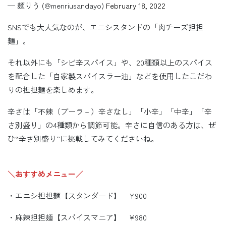
— 麺りう (@menriusandayo)
February 18, 2022
SNSでも大人気なのが、エニシスタンドの「肉チーズ担担
麺」。
それ以外にも「シビ辛スパイス」や、20種類以上のスパイス
を配合した「自家製スパイスラー油」などを使用したこだわ
りの担担麺を楽しめます。
辛さは「不辣（ブーラ－）辛さなし」「小辛」「中辛」「辛
さ別盛り」の4種類から調節可能。辛さに自信のある方は、ぜ
ひ“辛さ別盛り”に挑戦してみてくださいね。
＼おすすめメニュー／
・エニシ担担麺【スタンダード】 ¥900
・麻辣担担麺【スパイスマニア】 ¥980