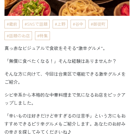
蔵前
SNSで話題
上野
谷中
御徒町
話題のお店
特集
真っ赤なビジュアルで食欲をそそる“激辛グルメ”。
「無償に食べたくなる！」そんな経験はありませんか？
そんな方に向けて、今回は台東区で堪能できる激辛グルメを
ご紹介。
シビ辛系から本格的な中華料理まで気になるお店をピックア
ップしました。
「辛いものは好きだけど辛すぎるのは苦手」という方にもお
すすめできるピリ辛グルメもご紹介します。あなたのお好み
の辛さを探してみてくださいね♪