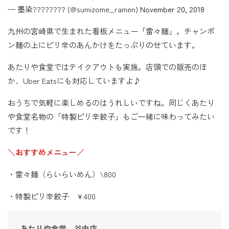
— 墨染???????? (@sumizome_ramen)
November 20, 2018
九州の宮崎県で生まれた看板メニュー「雷々麺」。チャンポ
ン麺の上にピリ辛のあんかけをたっぷりのせています。
あたりや食堂ではテイクアウトも実施。店頭での販売のほ
か、Uber Eatsにも対応していますよ♪
おうちで気軽に楽しめるのはうれしいですね。同じくあたり
や食堂名物の「特製ピリ辛餃子」もご一緒に味わってみたい
です！
＼おすすめメニュー／
・雷々麺（らいらいめん）\800
・特製ピリ辛餃子 ¥400
あたりや食堂 谷中店