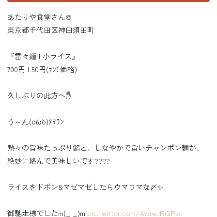
あたりや食堂さん@
東京都千代田区神田須田町
『雷々麺+小ライス』
700円+50円(ﾗﾝﾁ価格)
久しぶりの此方へ✋
う～ん(о´ω`о)ﾀﾏﾗﾝ
熱々の旨味たっぷり餡と、しなやかで旨いチャンポン麺が、
絶妙に絡んで美味しいです????
ライスをドボン&マゼマゼしたらウマウマな〆✨
御馳走様でしたm(_ _)m
pic.twitter.com/AvdwJRQPsc