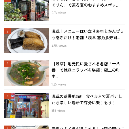
ぐりん」で巡る夏のおすすめスポッ...
2.7k views
浅草｜メニューはいなり寿司とかんぴょ
う巻きだけ！老舗「浅草 志乃多寿司...
2.6k views
【浅草】地元民に愛される名店「十八
番」で絶品ニラソバを堪能！極上の町
中...
1.2k views
浅草の避暑地3選｜食べ歩きで夏バテし
たら涼しい場所で存分に楽しもう！
558 views
貴重なミイラが見られる！上野公園内に