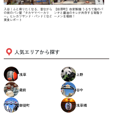
入谷｜ふと帰りたくなる、昔ながら
【田原町】自家製麺 うるちで脂のパ
の街のパン屋「タカヤマベーカリ
ンチと醤油のキレが共存する背脂ラ
ー」ヒレカツサンド・パンドミなど
ーメンを堪能！
実食レポート
人気エリアから探す
浅草
上野
蔵前
谷中
御徒町
浅草橋