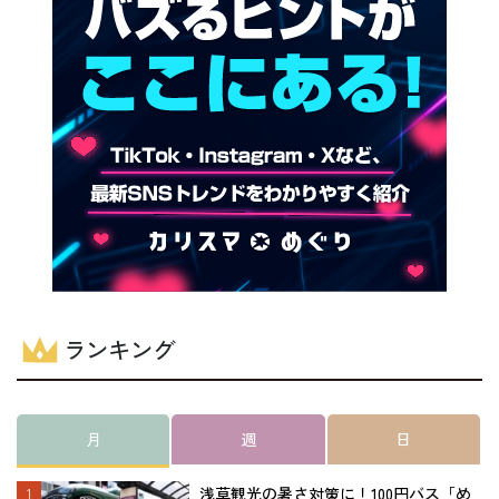
ランキング
月
週
日
浅草観光の暑さ対策に！100円バス「め