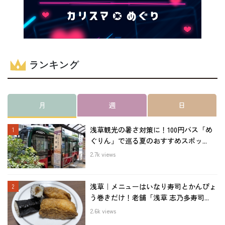
ランキング
月
週
日
浅草観光の暑さ対策に！100円バス「め
ぐりん」で巡る夏のおすすめスポッ...
2.7k views
浅草｜メニューはいなり寿司とかんぴょ
う巻きだけ！老舗「浅草 志乃多寿司...
2.6k views