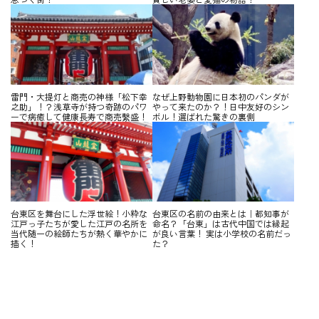
雷門・大提灯と商売の神様「松下幸
なぜ上野動物園に日本初のパンダが
之助」！？浅草寺が持つ奇跡のパワ
やって来たのか？！日中友好のシン
ーで病癒して健康長寿で商売繫盛！
ボル！選ばれた驚きの裏側
台東区を舞台にした浮世絵！小粋な
台東区の名前の由来とは｜都知事が
江戸っ子たちが愛した江戸の名所を
命名？「台東」は古代中国では縁起
当代随一の絵師たちが熱く華やかに
が良い言葉！ 実は小学校の名前だっ
描く！
た？