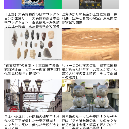
【上野】大英博物館の日本コレクシ
空海ゆかりの名宝が上野に集結 特
ョンが里帰り！「大英博物館日本美
別展「空海と真言の名宝」東京国立
術コレクション 百花繚乱～海を越
博物館で開催
えた江戸絵画」東京都美術館で開幕
“縄文以前”の日本へ！東京国立博物
もう一つの相撲の聖地！蔵前に国技
館特別企画「ビフォー縄文 旧石器時
館があった34年間！台東区が支えた
代発見80周年」開催中
昭和大相撲の黄金時代！そして両国
への橋渡し！
日本中を虜にした昭和の爆笑王！初
招き猫のルーツは台東区！？なぜ今
代林家三平が愛した台東区根岸！
戸は「招き猫発祥の地」なのか？な
人々と共に笑い、歩んだ伝説が今も
ぜ招き猫は金運・繁盛を呼ぶのか？
息づく街！
貧しい老婆と愛猫の物語！