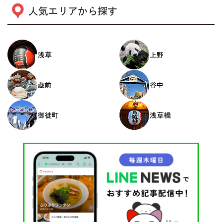
人気エリアから探す
浅草
上野
蔵前
谷中
御徒町
浅草橋