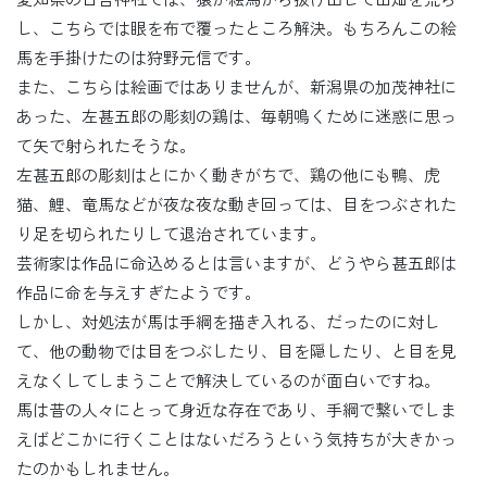
し、こちらでは眼を布で覆ったところ解決。もちろんこの絵
馬を手掛けたのは狩野元信です。
また、こちらは絵画ではありませんが、新潟県の加茂神社に
あった、左甚五郎の彫刻の鶏は、毎朝鳴くために迷惑に思っ
て矢で射られたそうな。
左甚五郎の彫刻はとにかく動きがちで、鶏の他にも鴨、虎
猫、鯉、竜馬などが夜な夜な動き回っては、目をつぶされた
り足を切られたりして退治されています。
芸術家は作品に命込めるとは言いますが、どうやら甚五郎は
作品に命を与えすぎたようです。
しかし、対処法が馬は手綱を描き入れる、だったのに対し
て、他の動物では目をつぶしたり、目を隠したり、と目を見
えなくしてしまうことで解決しているのが面白いですね。
馬は昔の人々にとって身近な存在であり、手綱で繋いでしま
えばどこかに行くことはないだろうという気持ちが大きかっ
たのかもしれません。