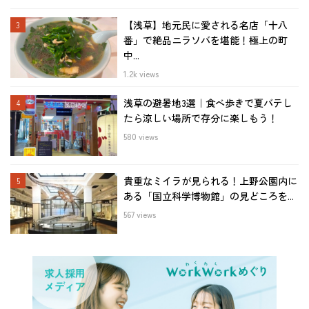
【浅草】地元民に愛される名店「十八
番」で絶品ニラソバを堪能！極上の町
中...
1.2k views
浅草の避暑地3選｜食べ歩きで夏バテし
たら涼しい場所で存分に楽しもう！
580 views
貴重なミイラが見られる！上野公園内に
ある「国立科学博物館」の見どころを...
567 views