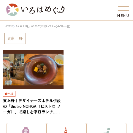
M
E
N
U
HOME
「#東上野」のタグが付いている記事一覧
東上野
食べる
東上野｜デザイナーズホテル併設
の「Bistro NOHGA（ビストロ ノ
ーガ）」で楽しむ平日ランチ……