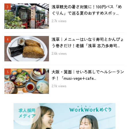
浅草観光の暑さ対策に！100円バス「め
ぐりん」で巡る夏のおすすめスポッ...
2.7k views
浅草｜メニューはいなり寿司とかんぴょ
う巻きだけ！老舗「浅草 志乃多寿司...
2.6k views
大阪・箕面｜せいろ蒸しでヘルシーラン
チ！「musi-vege+cafe...
2.1k views