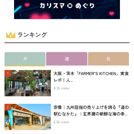
ランキング
月
週
日
大阪・茨木「FARMER’S KITCHEN」実食
レポ！人...
8.3k views
宗像｜九州屈指の売り上げを誇る『道の
駅むなかた』｜玄界灘の新鮮な海の幸...
6.2k views