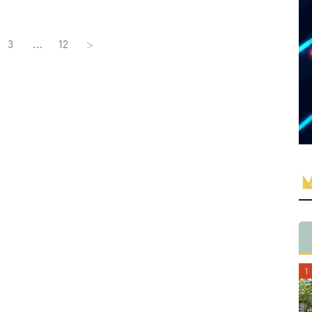
3
…
12
>