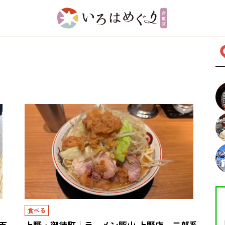
食べる
百
上野・御徒町｜ラーメン豚山 上野店｜二郎系