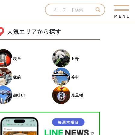
M
E
N
U
人気エリアから探す
浅草
上野
蔵前
谷中
御徒町
浅草橋