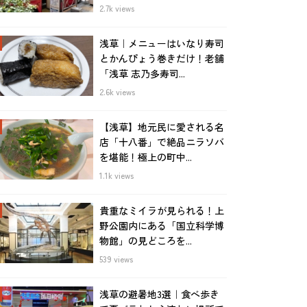
2.7k views
浅草｜メニューはいなり寿司
とかんぴょう巻きだけ！老舗
「浅草 志乃多寿司...
2.6k views
【浅草】地元民に愛される名
店「十八番」で絶品ニラソバ
を堪能！極上の町中...
1.1k views
貴重なミイラが見られる！上
野公園内にある「国立科学博
物館」の見どころを...
539 views
浅草の避暑地3選｜食べ歩き