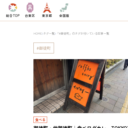
総合TOP
台東区
東京都
全国版
HOME
タグ一覧
「#御徒町」のタグが付いている記事一覧
御徒町
食べる
御徒町・仲御徒町｜食べログカレーTOKYO