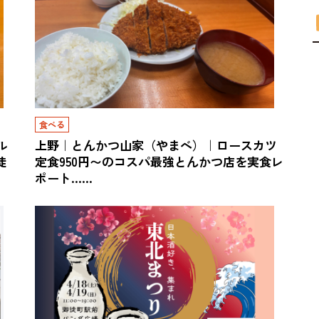
食べる
ル
上野｜とんかつ山家（やまべ）｜ロースカツ
徒
定食950円〜のコスパ最強とんかつ店を実食レ
ポート……