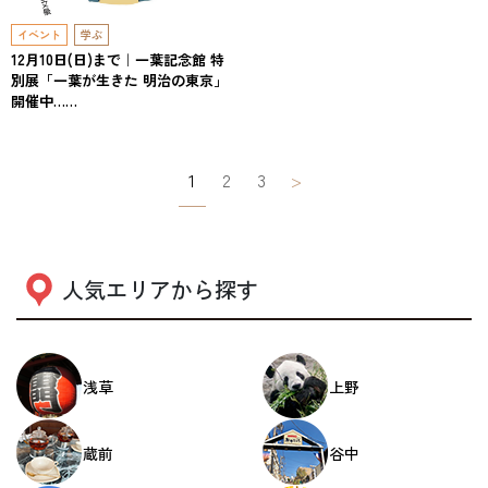
イベント
学ぶ
12月10日(日)まで｜一葉記念館 特
別展「一葉が生きた 明治の東京」
開催中……
投
1
2
3
>
稿
ナ
ビ
人気エリアから探す
ゲ
ー
浅草
上野
シ
ョ
蔵前
谷中