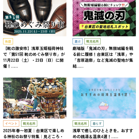
お店
遊ぶ
観光名所
【靴の激安市】浅草玉姫稲荷神社
劇場版「鬼滅の刃」無限城編を観
で「第51回 靴のめぐみ祭り市」が
る前に履修！台東区は「浅草」や
11月22日（土）・23日（日）に開
「吉原遊廓」など鬼滅の聖地が集
催！……
結……
イベント
観光名所
観光名所
暮らす
2025年春〜初夏｜台東区で楽しめ
浅草で癒しのひとときを。おすす
る神社のお祭り特集｜見どころ・
めの銭湯＆温泉4選！……