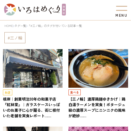
M
E
N
U
HOME
タグ一覧
「#三ノ輪」のタグが付いている記事一覧
三ノ輪
お店
食べる
根岸｜創業明治30年の和菓子店
【三ノ輪】濃厚鶏麺ゆきかげ｜鶏
『紅林堂』｜ガラスケースいっぱ
白湯ラーメンを実食！ポタージュ
いのお菓子に心が躍る、街に根付
級の濃厚スープにニンニクの風味
いた老舗を実食レポート……
が絶妙……