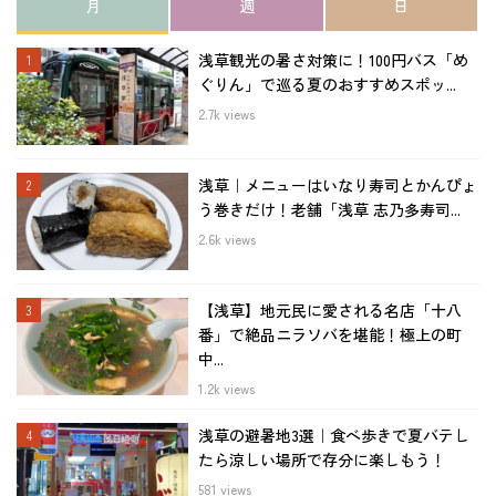
月
週
日
浅草観光の暑さ対策に！100円バス「め
ぐりん」で巡る夏のおすすめスポッ...
2.7k views
浅草｜メニューはいなり寿司とかんぴょ
う巻きだけ！老舗「浅草 志乃多寿司...
2.6k views
【浅草】地元民に愛される名店「十八
番」で絶品ニラソバを堪能！極上の町
中...
1.2k views
浅草の避暑地3選｜食べ歩きで夏バテし
たら涼しい場所で存分に楽しもう！
581 views