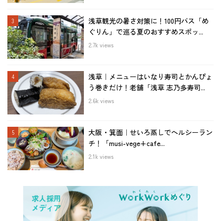
浅草観光の暑さ対策に！100円バス「め
ぐりん」で巡る夏のおすすめスポッ...
2.7k views
浅草｜メニューはいなり寿司とかんぴょ
う巻きだけ！老舗「浅草 志乃多寿司...
2.6k views
大阪・箕面｜せいろ蒸しでヘルシーラン
チ！「musi-vege+cafe...
2.1k views