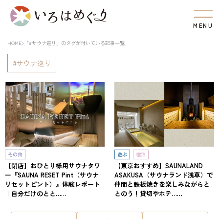
M
E
N
U
HOME
「#サウナ巡り」のタグが付いている記事一覧
サウナ巡り
その他
遊ぶ
宿泊
【閉店】おひとり様用サウナタワ
【東京おすすめ】SAUNALAND
ー『SAUNA RESET Pint（サウナ
ASAKUSA（サウナランド浅草）で
リセットピント）』体験レポート
仲間と鉄板焼きを楽しみながらと
｜自分だけのとと……
とのう！貸切やホテ……