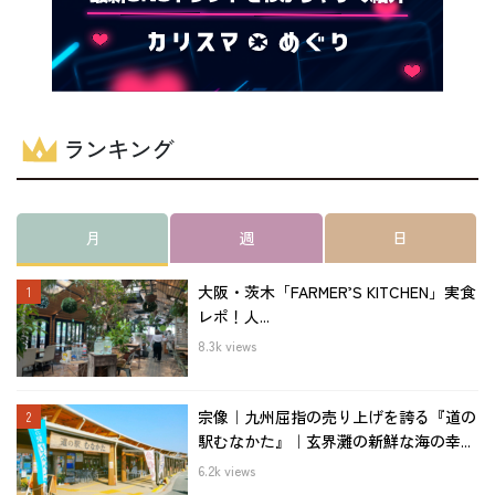
ランキング
月
週
日
大阪・茨木「FARMER’S KITCHEN」実食
レポ！人...
8.3k views
宗像｜九州屈指の売り上げを誇る『道の
駅むなかた』｜玄界灘の新鮮な海の幸...
6.2k views