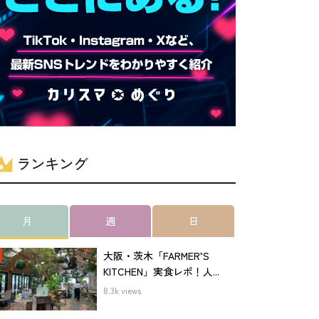
ランキング
月
週
日
大阪・茨木「FARMER’S
KITCHEN」実食レポ！人...
8.3k views