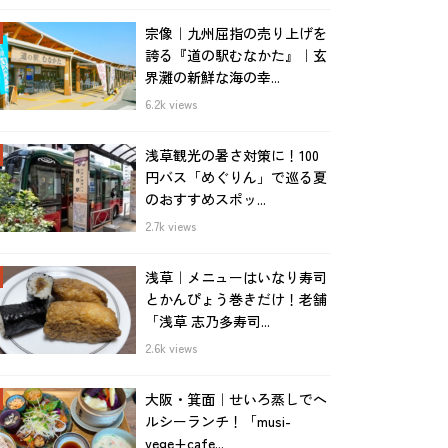
宗像｜九州屈指の売り上げを
誇る『道の駅むなかた』｜玄
界灘の新鮮な海の幸...
6.2k views
浅草観光の暑さ対策に！100
円バス「めぐりん」で巡る夏
のおすすめスポッ...
2.7k views
浅草｜メニューはいなり寿司
とかんぴょう巻きだけ！老舗
「浅草 志乃多寿司...
2.6k views
大阪・箕面｜せいろ蒸しでヘ
ルシーランチ！「musi-
vege+cafe...