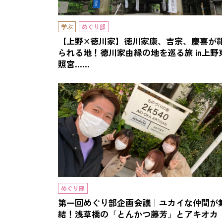
学ぶ
めぐり部
【上野×徳川家】徳川家康、吉宗、慶喜が
られる地！徳川家由縁の地を巡る旅 in上野
照宮……
めぐり部
第一回めぐり部企画会議｜ユカイな仲間が
結！浅草橋の「とんかつ藤芳」とアキオカ