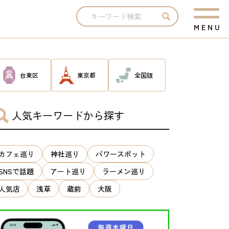
M
E
N
U
台東区
東京都
全国版
人気キーワードから探す
カフェ巡り
神社巡り
パワースポット
SNSで話題
アート巡り
ラーメン巡り
人気店
浅草
蔵前
大阪