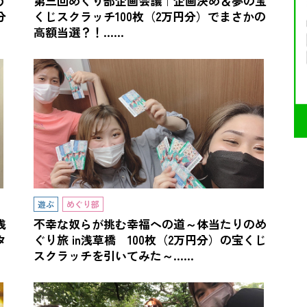
う
第三回めぐり部企画会議｜企画決め＆夢の宝
分
くじスクラッチ100枚（2万円分）でまさかの
高額当選？！……
遊ぶ
めぐり部
浅
不幸な奴らが挑む幸福への道～体当たりのめ
タ
ぐり旅 in浅草橋 100枚（2万円分）の宝くじ
スクラッチを引いてみた～……