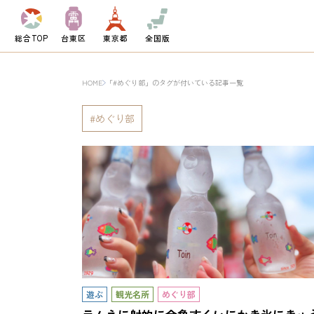
総合TOP
台東区
東京都
全国版
HOME
「#めぐり部」のタグが付いている記事一覧
めぐり部
遊ぶ
観光名所
めぐり部