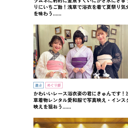
ラムネに射的に金魚すくいにかき氷にきゅ
りにいちご飴！浅草で浴衣を着て夏祭り気
を味わう……
遊ぶ
めぐり部
かわいいレース浴衣姿の君にきゅんです！
草着物レンタル愛和服で写真映え・インス
映えを狙おう……