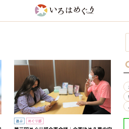
遊ぶ
めぐり部