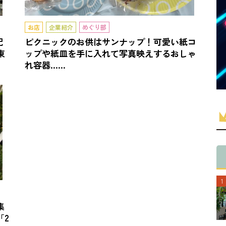
お店
企業紹介
めぐり部
祀
ピクニックのお供はサンナップ！可愛い紙コ
東
ップや紙皿を手に入れて写真映えするおしゃ
れ容器……
集
「2