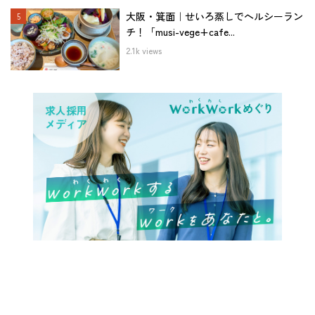
大阪・箕面｜せいろ蒸しでヘルシーラン
チ！「musi-vege+cafe...
2.1k views