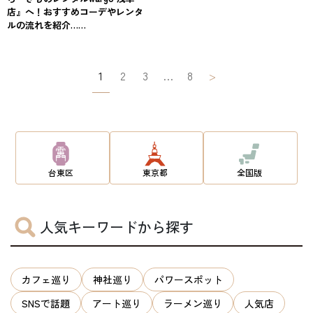
店』へ！おすすめコーデやレンタ
ルの流れを紹介……
投
1
2
3
…
8
>
稿
ナ
ビ
ゲ
台東区
東京都
全国版
ー
シ
人気キーワードから探す
ョ
ン
カフェ巡り
神社巡り
パワースポット
SNSで話題
アート巡り
ラーメン巡り
人気店