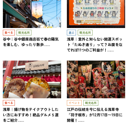
食べる
観光名所
遊ぶ
観光名所
谷中｜谷中銀座商店街で春の陽気
浅草｜意外と知らない開運スポッ
を楽しむ、ゆったり散歩……
ト「たぬき通り」って？お腹をな
でれば11つのご利益が！……
食べる
イベント
観光名所
浅草｜揚げ物をテイクアウトした
江戸の伝統を今に伝える浅草寺
い方におすすめ！絶品グルメ５選
「羽子板市」が12月17日〜19日に
をご紹介……
開催！……