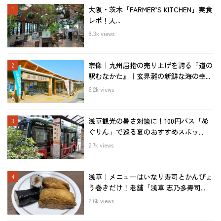
大阪・茨木「FARMER’S KITCHEN」実食
レポ！人...
8.3k views
宗像｜九州屈指の売り上げを誇る『道の
駅むなかた』｜玄界灘の新鮮な海の幸...
6.2k views
浅草観光の暑さ対策に！100円バス「め
ぐりん」で巡る夏のおすすめスポッ...
2.7k views
浅草｜メニューはいなり寿司とかんぴょ
う巻きだけ！老舗「浅草 志乃多寿司...
2.6k views