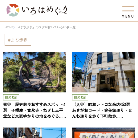
M
E
N
U
HOME
「#まち歩き」のタグが付いている記事一覧
まち歩き
観光名所
観光名所
鶯谷｜歴史散歩おすすめスポット4
【入谷】昭和レトロな商店街3選｜
選｜子規庵・寛永寺・ねぎし三平
あさがおロード・金美館通り・せ
堂など文豪ゆかりの地をめぐる……
んわ通りを歩く下町散歩……