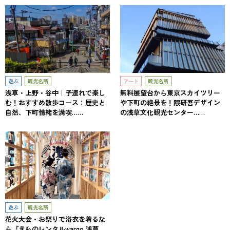
遊ぶ
観光名所
アート
観光名所
浅草・上野・谷中｜子連れで楽し
無料展望台から東京スカイツリー
む！おすすめ散歩コース：歴史と
や下町の絶景を！隈研吾デザイン
自然、下町情緒を満喫……
の浅草文化観光センター……
遊ぶ
観光名所
花火大会・お祭りで浴衣を着るな
ら『きものレンタルwargo 浅草