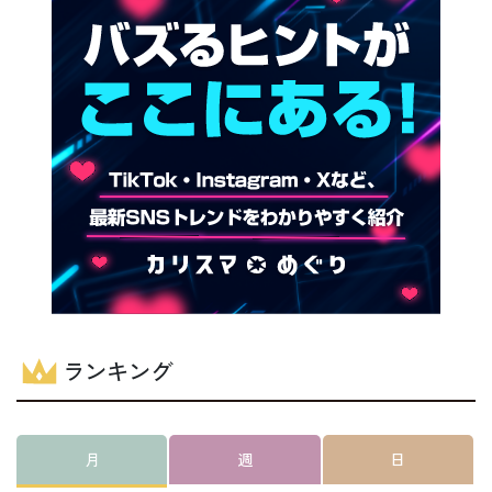
ランキング
月
週
日