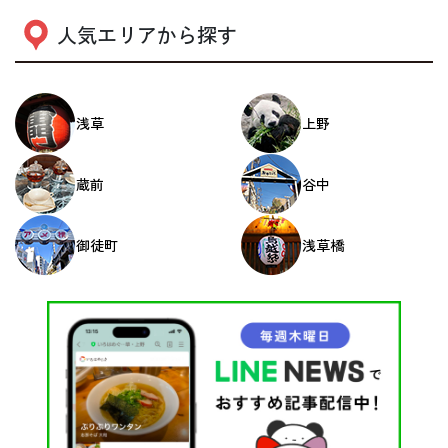
人気エリアから探す
浅草
上野
蔵前
谷中
御徒町
浅草橋