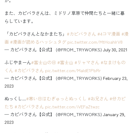
か。
また、カピバラさんは、ミドリノ草原で仲間たちと一緒に暮
らしています。
「カピバラさんとなかまたち」
#カピバラさん
#4コマ漫画
#漫
画
#漫画が読めるハッシュタグ
pic.twitter.com/MtHoahIrV8
— カピバラさん【公式】 (@FROM_TRYWORKS)
July 30, 2021
ふじやまーん
#富士山の日
#富士山
#リャマさん
#なまけもの
くん
#カピバラさん
pic.twitter.com/MaldE1PbRr
— カピバラさん【公式】 (@FROM_TRYWORKS)
February 23,
2023
ぬっくし…
#寒い日はむぎゅっとぬっくし
#お兄さん
#仔カピ
たち
#カピバラさん
pic.twitter.com/iVEFaZtwzc
— カピバラさん【公式】 (@FROM_TRYWORKS)
January 29,
2023