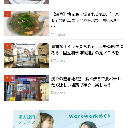
【浅草】地元民に愛される名店「十八
番」で絶品ニラソバを堪能！極上の町
中...
1.1k views
貴重なミイラが見られる！上野公園内に
ある「国立科学博物館」の見どころを...
543 views
浅草の避暑地3選｜食べ歩きで夏バテし
たら涼しい場所で存分に楽しもう！
543 views