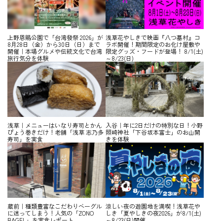
上野恩賜公園で「台湾發祭 2026」が
浅草花やしきで映画『八つ墓村』コ
8月28日（金）から30日（日）まで
ラボ開催！期間限定のお化け屋敷や
開催｜本場グルメや伝統文化で台湾
限定グッズ・フードが登場！ 8/1(土)
旅行気分を体験
～8/23(日)
浅草｜メニューはいなり寿司とかん
入谷｜年に2日だけの特別な日！小野
ぴょう巻きだけ！老舗「浅草 志乃多
照崎神社「下谷坂本富士」のお山開
寿司」を実食
きを体験
蔵前｜種類豊富なこだわりベーグル
涼しい夜の遊園地を満喫！浅草花や
に迷ってしまう！人気の「ZONO
しき「夏やしきの夜2026」が8/1(土)
BAGEL」を実食レポート
～8/23(日)開催