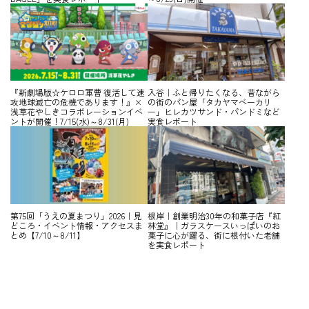
『新劇場版☆ケロロ軍曹 復活して速
入谷｜ふと帰りたくなる、昔ながら
攻地球滅亡の危機であります！』×
の街のパン屋「タカヤマベーカリ
浅草花やしきコラボレーションイベ
ー」ヒレカツサンド・パンドミなど
ントが開催！7/15(水)～8/31(月)
実食レポート
第75回「うえの夏まつり」2026｜見
根岸｜創業明治30年の和菓子店『紅
どころ・イベント情報・アクセスま
林堂』｜ガラスケースいっぱいのお
とめ【7/10～8/11】
菓子に心が躍る、街に根付いた老舗
を実食レポート