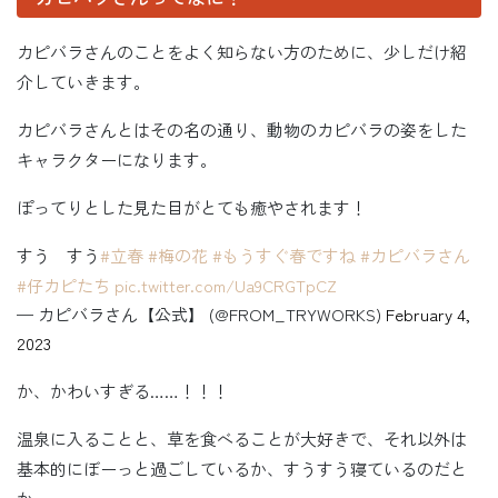
カピバラさんのことをよく知らない方のために、少しだけ紹
介していきます。
カピバラさんとはその名の通り、動物のカピバラの姿をした
キャラクターになります。
ぽってりとした見た目がとても癒やされます！
すう すう
#立春
#梅の花
#もうすぐ春ですね
#カピバラさん
#仔カピたち
pic.twitter.com/Ua9CRGTpCZ
— カピバラさん【公式】 (@FROM_TRYWORKS)
February 4,
2023
か、かわいすぎる……！！！
温泉に入ることと、草を食べることが大好きで、それ以外は
基本的にぼーっと過ごしているか、すうすう寝ているのだと