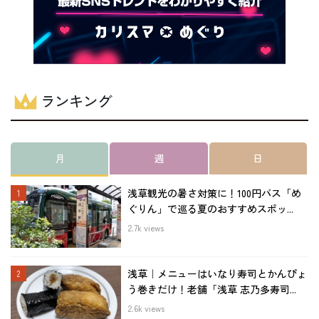
ランキング
月
週
日
浅草観光の暑さ対策に！100円バス「め
ぐりん」で巡る夏のおすすめスポッ...
2.7k views
浅草｜メニューはいなり寿司とかんぴょ
う巻きだけ！老舗「浅草 志乃多寿司...
2.6k views