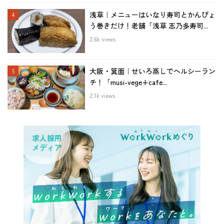
浅草｜メニューはいなり寿司とかんぴょ
う巻きだけ！老舗「浅草 志乃多寿司...
2.6k views
大阪・箕面｜せいろ蒸しでヘルシーラン
チ！「musi-vege+cafe...
2.1k views