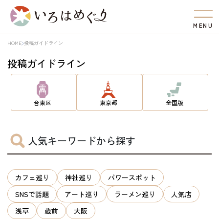
M
E
N
U
HOME
投稿ガイドライン
投稿ガイドライン
台東区
東京都
全国版
人気キーワードから探す
カフェ巡り
神社巡り
パワースポット
SNSで話題
アート巡り
ラーメン巡り
人気店
浅草
蔵前
大阪