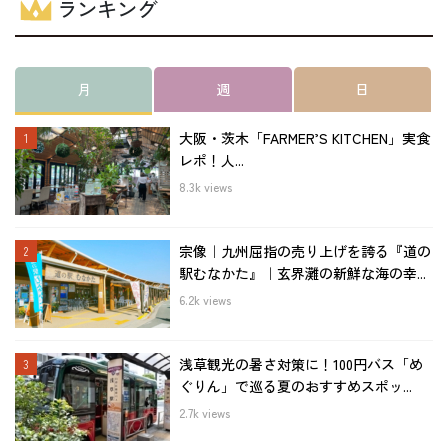
ランキング
月
週
日
大阪・茨木「FARMER’S KITCHEN」実食
レポ！人...
8.3k views
宗像｜九州屈指の売り上げを誇る『道の
駅むなかた』｜玄界灘の新鮮な海の幸...
6.2k views
浅草観光の暑さ対策に！100円バス「め
ぐりん」で巡る夏のおすすめスポッ...
2.7k views