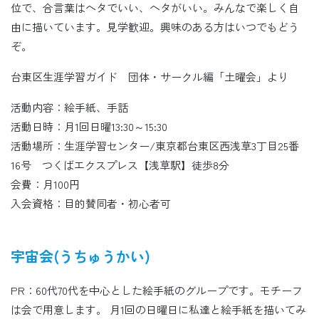
位で、合言葉はヘタでいい、ヘタがいい。みんなで楽しく自
由に描いています。見学歓迎。興味のある方はいつでもどう
ぞ。
台東区生涯学習ガイド 団体・サークル編「土曜会」より
活動内容：絵手紙、手話
活動日時：月1回日曜13:30～15:30
活動場所：生涯学習センター/東京都台東区西浅草3丁目25番
16号 つくばエクスプレス【浅草駅】徒歩8分
会費：月100円
入会資格：目的賛同者・初心者可
宇宙会(うちゅうかい)
PR：60代70代を中心とした絵手紙のグループです。モチーフ
は会で用意します。 月1回の日曜日に私達と絵手紙を描いてみ