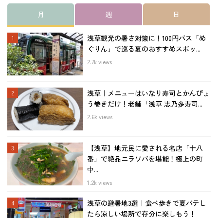
月
週
日
浅草観光の暑さ対策に！100円バス「め
ぐりん」で巡る夏のおすすめスポッ...
2.7k views
浅草｜メニューはいなり寿司とかんぴょ
う巻きだけ！老舗「浅草 志乃多寿司...
2.6k views
【浅草】地元民に愛される名店「十八
番」で絶品ニラソバを堪能！極上の町
中...
1.2k views
浅草の避暑地3選｜食べ歩きで夏バテし
たら涼しい場所で存分に楽しもう！