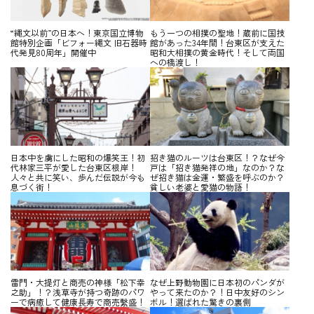
“縄文以前”の日本へ！東京国立博物
もう一つの相撲の聖地！蔵前に国技
館特別企画「ビフォー縄文 旧石器時
館があった34年間！台東区が支えた
代発見80周年」開催中
昭和大相撲の黄金時代！そして両国
への橋渡し！
日本中を虜にした昭和の爆笑王！初
招き猫のルーツは台東区！？なぜ今
代林家三平が愛した台東区根岸！
戸は「招き猫発祥の地」なのか？な
人々と共に笑い、歩んだ伝説が今も
ぜ招き猫は金運・繁盛を呼ぶのか？
息づく街！
貧しい老婆と愛猫の物語！
雷門・大提灯と商売の神様「松下幸
なぜ上野動物園に日本初のパンダが
之助」！？浅草寺が持つ奇跡のパワ
やって来たのか？！日中友好のシン
ーで病癒して健康長寿で商売繫盛！
ボル！選ばれた驚きの裏側