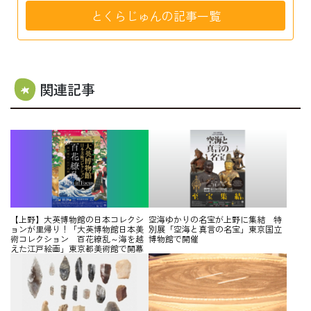
とくらじゅんの記事一覧
関連記事
【上野】大英博物館の日本コレクシ
空海ゆかりの名宝が上野に集結 特
ョンが里帰り！「大英博物館日本美
別展「空海と真言の名宝」東京国立
術コレクション 百花繚乱～海を越
博物館で開催
えた江戸絵画」東京都美術館で開幕