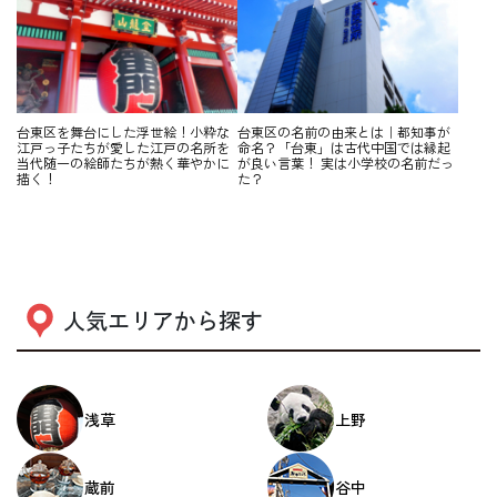
台東区を舞台にした浮世絵！小粋な
台東区の名前の由来とは｜都知事が
江戸っ子たちが愛した江戸の名所を
命名？「台東」は古代中国では縁起
当代随一の絵師たちが熱く華やかに
が良い言葉！ 実は小学校の名前だっ
描く！
た？
人気エリアから探す
浅草
上野
蔵前
谷中