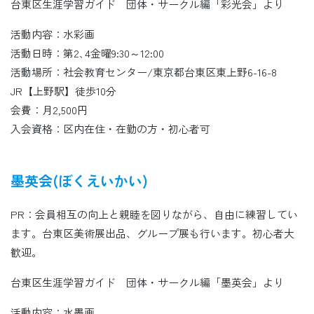
台東区生涯学習ガイド 団体・サークル編「彩光会」より
活動内容：水彩画
活動日時：第2､4金曜9:30～12:00
活動場所：社会教育センター/東京都台東区東上野6-16-8
JR【上野駅】徒歩10分
会費：月2,500円
入会資格：区内在住・在勤の方・初心者可
墨英会(ぼくえいかい)
PR：会員相互の向上と親睦を図りながら、自由に練習してい
ます。台東区美術展出品、グループ展も行います。初心者大
歓迎。
台東区生涯学習ガイド 団体・サークル編「墨英会」より
活動内容：水墨画