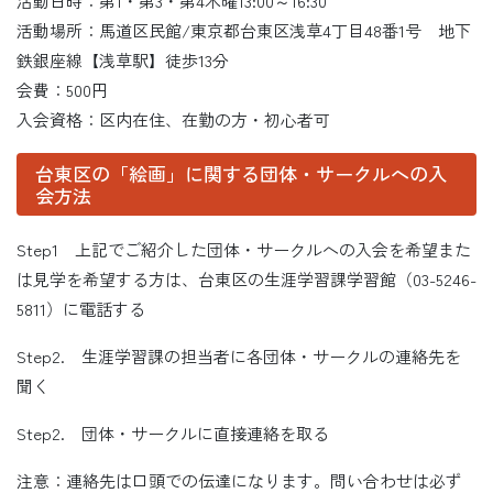
活動日時：第1・第3・第4木曜13:00～16:30
活動場所：馬道区民館/東京都台東区浅草4丁目48番1号 地下
鉄銀座線【浅草駅】徒歩13分
会費：500円
入会資格：区内在住、在勤の方・初心者可
台東区の「絵画」に関する団体・サークルへの入
会方法
Step1 上記でご紹介した団体・サークルへの入会を希望また
は見学を希望する方は、台東区の生涯学習課学習館（03-5246-
5811）に電話する
Step2. 生涯学習課の担当者に各団体・サークルの連絡先を
聞く
Step2. 団体・サークルに直接連絡を取る
注意：連絡先は口頭での伝達になります。問い合わせは必ず