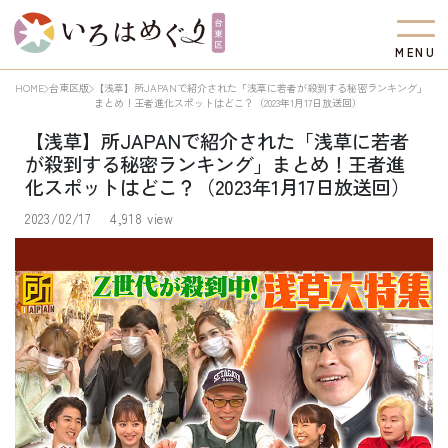
M
E
N
U
HOME
台東区版
【浅草】所JAPANで紹介された「浅草に若者が殺到する秘密ランキング」
まとめ！王者進化スポットはどこ？（2023年1月17日放送回）
【浅草】所JAPANで紹介された「浅草に若者
が殺到する秘密ランキング」まとめ！王者進
化スポットはどこ？（2023年1月17日放送回）
2023/02/17
4,918 view