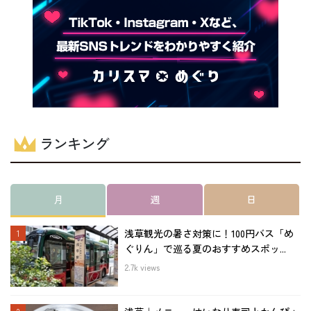
ランキング
月
週
日
浅草観光の暑さ対策に！100円バス「め
ぐりん」で巡る夏のおすすめスポッ...
2.7k views