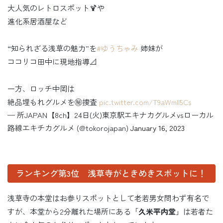
大人気のレトロスポット🍹や
進化系居酒屋など
“知られざる浅草の魅力”を
#ゆうちゃみ
姉妹が
ココリコ田中に現地指導📐
一方、ロッチ中岡は
絶品埋もれグルメを㊙️捜査
pic.twitter.com/T9aWmII5Cs
— 所JAPAN【8ch】24日(火)東京駅エキナカグルメvsローカル
路線エキチカグルメ (@tokorojapan)
January 16, 2023
ランキング第3位 浅草寺がときめきスポットに！
浅草寺の本堂はお参りスポットとして老若男女問わず有名で
すが、本堂から2分離れた場所にある「
久米平内堂
」は若者た