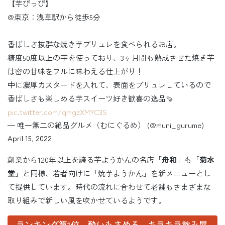
【芋ぴっぴ】
@東京：浅草駅から徒歩5分
香ばしさ抜群な焼き芋ブリュレを食べられるお店。
糖度50度以上の芋を使っており、3ヶ月間も熟成させた焼き芋
は密の甘味をフルに味わえる仕上がり！
中に濃厚カスタードを入れて、表面をブリュレしているので
香ばしさも楽しめる芋スイーツ好き歓喜の逸品🍠
pic.twitter.com/qmgzXMYC3S
— 唯一無二の絶品グルメ（むにぐるめ） (@muni_gurume)
April 15, 2022
創業から120年以上を誇る芋ようかんの名店「
舟和
」も「
菊水
堂
」と同様、若者向けに「焼芋ようかん」を新メニューとし
て提供しています。時代の流れに合わせて老舗もさまざまな
取り組みで新しい風を吹かせているようです。
ランキング第1位 酔いもさめる キラキラ飲み屋