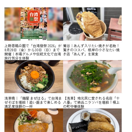
上野恩賜公園で「台湾發祭 2026」が
鶯谷｜あんず入りたい焼きが名物！
8月28日（金）から30日（日）まで
驚きのコスパ、根岸の小さなたい焼
開催｜本場グルメや伝統文化で台湾
き店「あんず」を実食
旅行気分を体験
浅草橋｜「麺屋 まぜはる」で台湾ま
【浅草】地元民に愛される名店「十
ぜそばを堪能！追い飯まで楽しめる
八番」で絶品ニラソバを堪能！極上
満足度抜群の一杯
の町中華体験