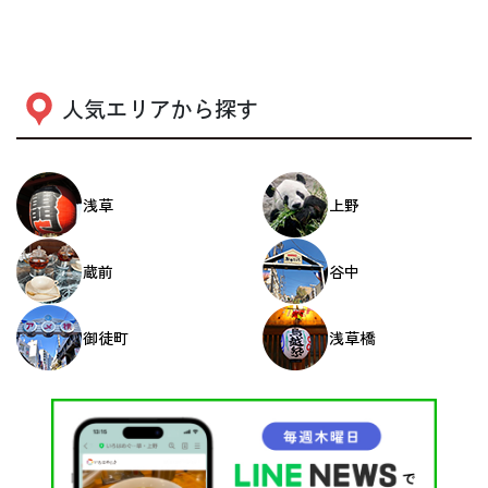
人気エリアから探す
浅草
上野
蔵前
谷中
御徒町
浅草橋