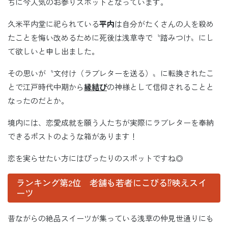
ちに今人気のお参りスポットとなっています。
久米平内堂に祀られている
平内
は自分がたくさんの人を殺め
たことを悔い改めるために死後は浅草寺で〝踏みつけ〟にし
て欲しいと申し出ました。
その思いが〝文付け（ラブレターを送る）〟に転換されたこ
とで江戸時代中期から
縁結び
の神様として信仰されることと
なったのだとか。
境内には、恋愛成就を願う人たちが実際にラブレターを奉納
できるポストのような箱があります！
恋を実らせたい方にはぴったりのスポットですね◎
ランキング第2位 老舗も若者にこびる⁉映えスイ
ーツ
昔ながらの絶品スイーツが集っている浅草の仲見世通りにも