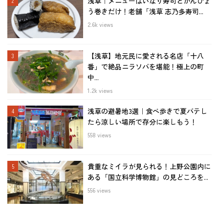
浅草｜メニューはいなり寿司とかんぴょ
う巻きだけ！老舗「浅草 志乃多寿司...
2.6k views
【浅草】地元民に愛される名店「十八
番」で絶品ニラソバを堪能！極上の町
中...
1.2k views
浅草の避暑地3選｜食べ歩きで夏バテし
たら涼しい場所で存分に楽しもう！
558 views
貴重なミイラが見られる！上野公園内に
ある「国立科学博物館」の見どころを...
556 views