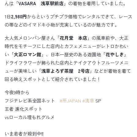
んは「
VASARA 浅草駅前店
」の着物を着用していました。
1日
2,980円
からというプチプラ価格でレンタルできて、レース
の帯などのイマドキ小物が充実しているのが魅力です。
大人気メロンパン屋さん「
花月堂 本店
」の風車前や、大正
時代をモチーフにした店内とカフェメニューがレトロかわい
い「
大正ロマン館
」、日本一歴史のある遊園地「
花やしき
」
ドライフラワーが飾られた店内とテイクアウトフルーツメニ
ューが美味しい「
浅草よろず茶屋 2号店
」などが着物を着て
回る映えスポットとして紹介されていました！
今夜9時から
フジテレビ系全国ネット
#所JAPAN
#浅草
SP
王者 進化スポット
vsローカル埋もれグルメ
いま若者が殺到中‼️