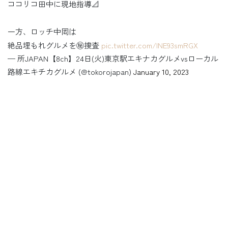
ココリコ田中に現地指導📐
一方、ロッチ中岡は
絶品埋もれグルメを㊙️捜査
pic.twitter.com/lNE93smRGX
— 所JAPAN【8ch】24日(火)東京駅エキナカグルメvsローカル
路線エキチカグルメ (@tokorojapan)
January 10, 2023