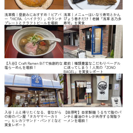
浅草橋｜昼飲みにおすすめ！ビアバ
浅草｜メニューはいなり寿司とかん
ー「HICRA.（ハイクラ）」のランチ
ぴょう巻きだけ！老舗「浅草 志乃多
プレートとクラフトビールを堪能
寿司」を実食
【入谷】Craft Ramen BiTで独創的な
蔵前｜種類豊富なこだわりベーグル
塩らーめんを堪能！
に迷ってしまう！人気の「ZONO
BAGEL」を実食レポート
入谷｜ふと帰りたくなる、昔ながら
【田原町】自家製麺 うるちで脂のパ
の街のパン屋「タカヤマベーカリ
ンチと醤油のキレが共存する背脂ラ
ー」ヒレカツサンド・パンドミなど
ーメンを堪能！
実食レポート