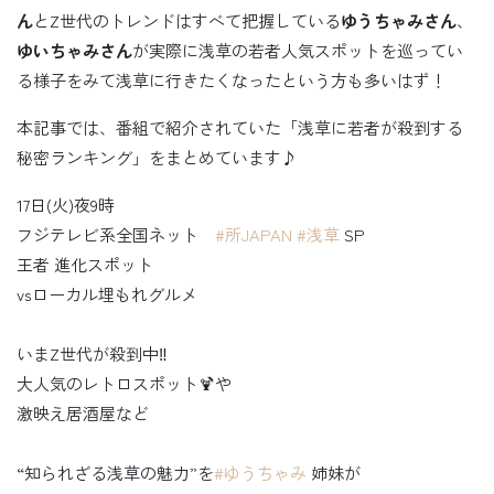
ん
とZ世代のトレンドはすべて把握している
ゆうちゃみさん
、
ゆいちゃみさん
が実際に浅草の若者人気スポットを巡ってい
る様子をみて浅草に行きたくなったという方も多いはず！
本記事では、番組で紹介されていた「浅草に若者が殺到する
秘密ランキング」をまとめています♪
17日(火)夜9時
フジテレビ系全国ネット
#所JAPAN
#浅草
SP
王者 進化スポット
vsローカル埋もれグルメ
いまZ世代が殺到中‼️
大人気のレトロスポット🍹や
激映え居酒屋など
“知られざる浅草の魅力”を
#ゆうちゃみ
姉妹が