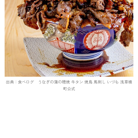
出典：食べログ うなぎの蒲の穂焼 牛タン 焼鳥 馬刺し いづも 浅草横
町公式