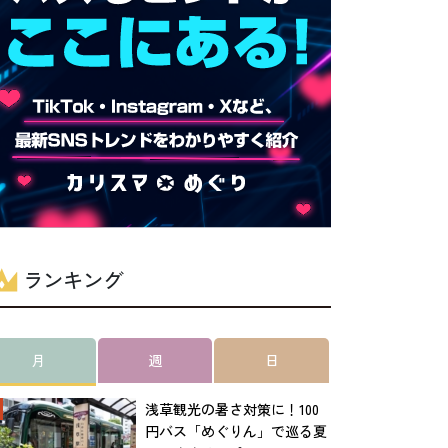
ランキング
月
週
日
浅草観光の暑さ対策に！100
円バス「めぐりん」で巡る夏