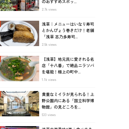
のおすすめスポッ...
2.7k views
浅草｜メニューはいなり寿司
とかんぴょう巻きだけ！老舗
「浅草 志乃多寿司...
2.5k views
【浅草】地元民に愛される名
店「十八番」で絶品ニラソバ
を堪能！極上の町中...
1.1k views
貴重なミイラが見られる！上
野公園内にある「国立科学博
物館」の見どころを...
533 views