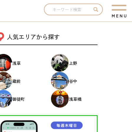
M
E
N
U
人気エリアから探す
浅草
上野
蔵前
谷中
御徒町
浅草橋