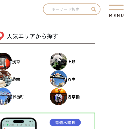
M
E
N
U
人気エリアから探す
浅草
上野
蔵前
谷中
御徒町
浅草橋