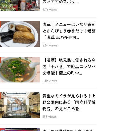
のおすすめスポッ...
2.7k views
浅草｜メニューはいなり寿司
とかんぴょう巻きだけ！老舗
「浅草 志乃多寿司...
2.5k views
【浅草】地元民に愛される名
店「十八番」で絶品ニラソバ
を堪能！極上の町中...
1.1k views
貴重なミイラが見られる！上
野公園内にある「国立科学博
物館」の見どころを...
533 views