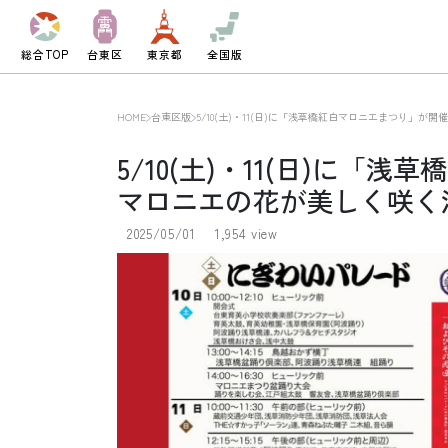
総合TOP
台東区
東京都
全国版
HOME
台東区版
5/10(土)・11(日)に「浅草橋紅白マロニエまつり」
5/10(土)・11(日)に
マロニエの花が美しく咲く
2025/05/01
1,954 view