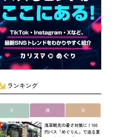
ランキング
月
週
日
浅草観光の暑さ対策に！100
円バス「めぐりん」で巡る夏