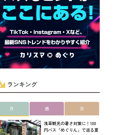
ランキング
月
週
日
浅草観光の暑さ対策に！100
円バス「めぐりん」で巡る夏