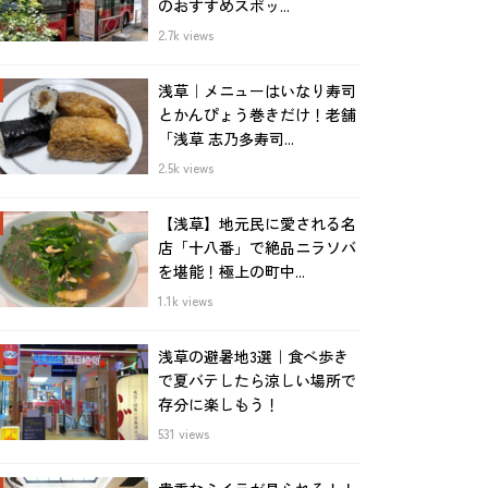
のおすすめスポッ...
2.7k views
浅草｜メニューはいなり寿司
とかんぴょう巻きだけ！老舗
「浅草 志乃多寿司...
2.5k views
【浅草】地元民に愛される名
店「十八番」で絶品ニラソバ
を堪能！極上の町中...
1.1k views
浅草の避暑地3選｜食べ歩き
で夏バテしたら涼しい場所で
存分に楽しもう！
531 views