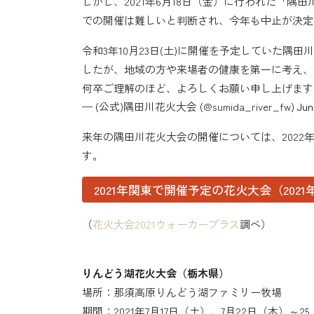
しかし、2021年6月18日（金）に行われた「
での開催は難しいと判断され、今年も中止が決定
令和3年10月23日(土)に開催を予定していた
したが、地域の方や来場者の健康を第一に考え、
何卒ご理解のほど、よろしくお願い申し上げます
— (公式)隅田川花火大会 (@sumida_river_fw)
Jun
来年の隅田川花火大会の開催については、202
す。
2021年関東で開催予定の花火大会（2021
（
花火大会2021ウォーカープラス
調べ）
りんどう湖花火大会（栃木県）
場所：那須高原りんどう湖ファミリー牧場
期間：2021年7月17日（土）、7月22日（木）