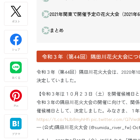
2021年関東で開催予定の花火大会（2021年
ポスト
まとめ
シェア
令和３年（第44回）隅田川花火大会につ
令和３年（第44回）隅田川花火大会は、2020年10
おくる
決定していました。
【令和３年は１０月２３日（土）を開催候補日と
令和３年の隅田川花火大会の開催に向けて、関係
Pin
催候補日として、決定しました。みなさま、１年
https://t.co/NJb8myhHfi
pic.twitter.com/Q7Vwd
— (公式)隅田川花火大会 (@sumida_river_fw)
Oct
ブクマ