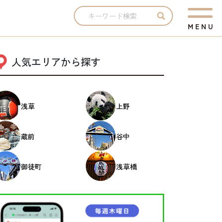
M
E
N
U
人気エリアから探す
浅草
上野
蔵前
谷中
御徒町
浅草橋