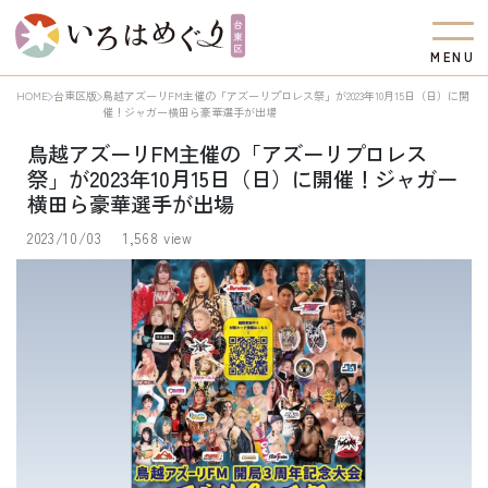
M
E
N
U
HOME
台東区版
鳥越アズーリFM主催の「アズーリプロレス祭」が2023年10月15日（日）に開
催！ジャガー横田ら豪華選手が出場
鳥越アズーリFM主催の「アズーリプロレス
祭」が2023年10月15日（日）に開催！ジャガー
横田ら豪華選手が出場
2023/10/03
1,568 view