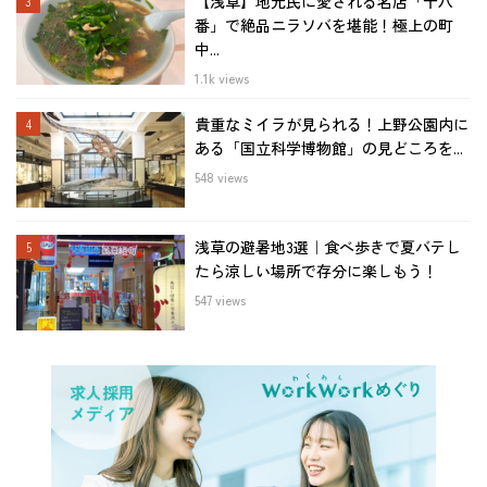
【浅草】地元民に愛される名店「十八
番」で絶品ニラソバを堪能！極上の町
中...
1.1k views
貴重なミイラが見られる！上野公園内に
ある「国立科学博物館」の見どころを...
548 views
浅草の避暑地3選｜食べ歩きで夏バテし
たら涼しい場所で存分に楽しもう！
547 views