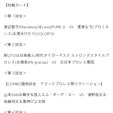
【対戦カード】
＜第１試合＞
渡辺智子(Marvelous)＆Leon(PURE J) VS 夏実もち(プロミネ
ンス)＆清水ひかり(COLOR’S)
＜第２試合＞
新(JTO)&日高郁人(初代タイガーマスク ストロングスタイルプ
ロレス)＆槙吾(Mil gracias) VS 大日本プロレス軍団
＜第３試合＞
【COMBO提供試合 アズーリプロレス祭りヴァージョン】
山本SAN＆舞牙＆怪人エル・ポーデ・ヌー VS 浦野裕太＆
佐藤将太＆蔦神ぴよ太郎
＜第４試合＞