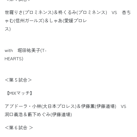
世羅りさ(プロミネンス)＆柊くるみ(プロミネンス) VS 杏ち
ゃむ(信州ガールズ)＆しゃあ(愛媛プロレ
ス)
with 堀田祐美子(T-
HEARTS)
＜第５試合＞
【MIXマッチ】
アブドーラ・小林(大日本プロレス)＆伊藤薫(伊藤道場) VS
洞口義浩＆藪下めぐみ(伊藤道場)
＜第６試合 ＞