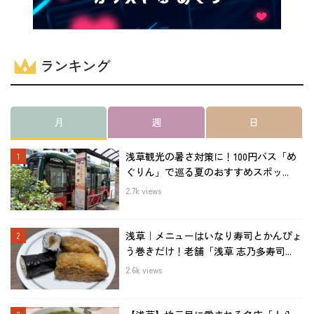
ランキング
月
週
日
浅草観光の暑さ対策に！100円バス「め
ぐりん」で巡る夏のおすすめスポッ...
2.7k views
浅草｜メニューはいなり寿司とかんぴょ
う巻きだけ！老舗「浅草 志乃多寿司...
2.6k views