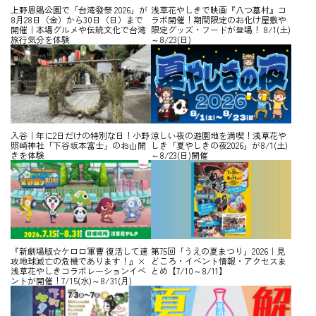
上野恩賜公園で「台湾發祭 2026」が
浅草花やしきで映画『八つ墓村』コ
8月28日（金）から30日（日）まで
ラボ開催！期間限定のお化け屋敷や
開催｜本場グルメや伝統文化で台湾
限定グッズ・フードが登場！ 8/1(土)
旅行気分を体験
～8/23(日)
入谷｜年に2日だけの特別な日！小野
涼しい夜の遊園地を満喫！浅草花や
照崎神社「下谷坂本富士」のお山開
しき「夏やしきの夜2026」が8/1(土)
きを体験
～8/23(日)開催
『新劇場版☆ケロロ軍曹 復活して速
第75回「うえの夏まつり」2026｜見
攻地球滅亡の危機であります！』×
どころ・イベント情報・アクセスま
浅草花やしきコラボレーションイベ
とめ【7/10～8/11】
ントが開催！7/15(水)～8/31(月)