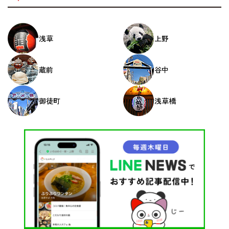
浅草
上野
蔵前
谷中
御徒町
浅草橋