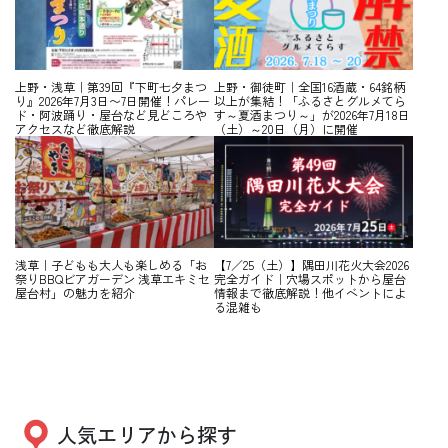
上野・浅草｜第39回『下町七夕まつ
上野・御徒町｜全国16酒蔵・64銘柄
り』2026年7月3日〜7日開催！パレー
以上が集結！「ふるさとグルメてら
ド・阿波踊り・屋台など見どころや
す～夏酒まつり～」が2026年7月18日
アクセスなど徹底解説
（土）～20日（月）に開催
浅草｜子どもも大人も楽しめる「お
【7／25（土）】隅田川花火大会2026
祭りBBQビアガーデン 浅草エキミセ
完全ガイド｜穴場スポットから屋台
屋台村」の魅力を紹介
情報まで徹底解説！他イベントによ
る混雑も
人気エリアから探す