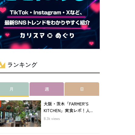
ランキング
月
週
日
大阪・茨木「FARMER’S
KITCHEN」実食レポ！人...
8.3k views