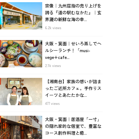
宗像｜九州屈指の売り上げを
誇る『道の駅むなかた』｜玄
界灘の新鮮な海の幸...
6.2k views
大阪・箕面｜せいろ蒸しでヘ
ルシーランチ！「musi-
vege+cafe...
2.1k views
【湘南台】家族の想いが詰ま
ったご近所カフェ。手作りス
イーツとあたたかな...
477 views
大阪・箕面｜居酒屋「一寸」
の隠れ家的な個室で、豊富な
コース創作料理と癒...