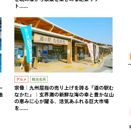
ト……
グルメ
観光名所
ー
宗像｜九州屈指の売り上げを誇る『道の駅む
地
なかた』｜玄界灘の新鮮な海の幸と豊かな山
の恵みに心が躍る、活気あふれる巨大市場
を……