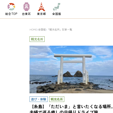
総合TOP
台東区
東京都
全国版
HOME
全国版
「観光名所」記事一覧
観光名所
遊び・体験
観光名所
【糸島】「ただいま」と言いたくなる場所
夫婦で巡る癒しの日帰りドライブ旅……