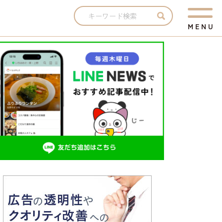
M
E
N
U