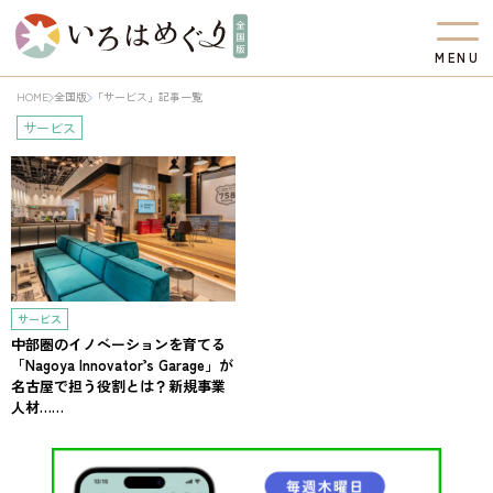
M
E
N
U
HOME
全国版
「サービス」記事一覧
サービス
サービス
中部圏のイノベーションを育てる
「Nagoya Innovator’s Garage」が
名古屋で担う役割とは？新規事業
人材……