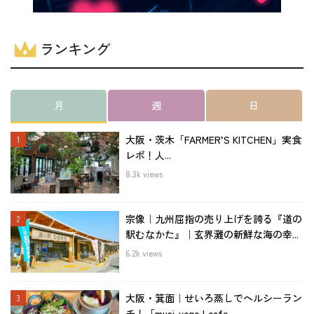
ランキング
月
週
日
大阪・茨木「FARMER’S KITCHEN」実食
レポ！人...
8.3k views
宗像｜九州屈指の売り上げを誇る『道の
駅むなかた』｜玄界灘の新鮮な海の幸...
6.2k views
大阪・箕面｜せいろ蒸しでヘルシーラン
チ！「musi-vege+cafe...