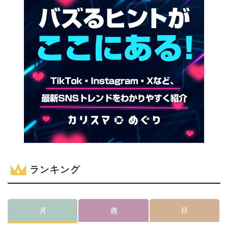
ランキング
月
週
日