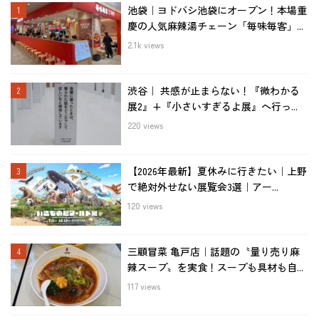
池袋｜ヨドバシ池袋にオープン！本場重
慶の人気麻辣湯チェーン「毎味毎客」...
2.1k views
渋谷｜ 共感が止まらない！『微わかる
展2』+『小さいすぎるよ展』へ行っ...
220 views
【2026年最新】夏休みに行きたい｜上野
で絶対外せない展覧会3選｜アー...
120 views
三顧冒菜 亀戸店｜話題の〝量り売り麻
辣スープ〟を実食！スープも具材も自...
117 views