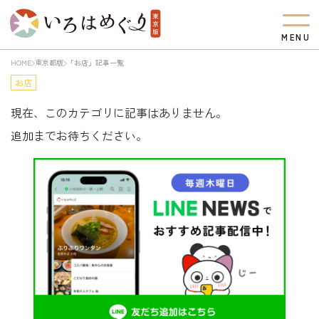
M
E
N
U
HOME
東京都版
「お店」記事一覧
お店
現在、このカテゴリに記事はありません。
追加までお待ちください。