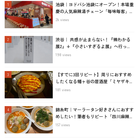
池袋｜ヨドバシ池袋にオープン！本場重
慶の人気麻辣湯チェーン「毎味毎客」...
2k views
渋谷｜ 共感が止まらない！『微わかる
展2』+『小さいすぎるよ展』へ行っ...
198 views
【すでに3回リピート】周りにおすすめ
したくなる幡ヶ谷の居酒屋「ミヤザキ...
181 views
錦糸町｜マーラータン好きさんにおすす
めしたい！筆者もリピート「四川麻辣...
157 views