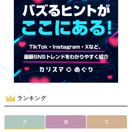
ランキング
月
週
日