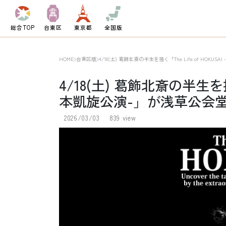
総合TOP
台東区
東京都
全国版
HOME
台東区版
4/18(土) 葛飾北斎の半生を描く「The Life of HOK
4/18(土) 葛飾北斎の半生を描く「
本凱旋公演-」が浅草公会
2026/03/03
839 view