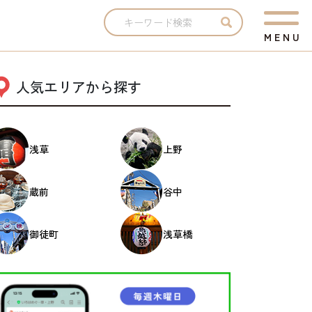
M
E
N
U
人気エリアから探す
浅草
上野
蔵前
谷中
御徒町
浅草橋