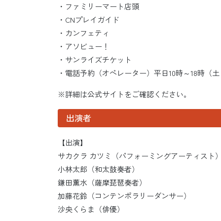
・ファミリーマート店頭
・CNプレイガイド
・カンフェティ
・アソビュー！
・サンライズチケット
・電話予約（オペレーター）平日10時～18時（
※詳細は公式サイトをご確認ください。
出演者
【出演】
サカクラ カツミ（パフォーミングアーティスト
小林太郎（和太鼓奏者）
鎌田薫水（薩摩琵琶奏者）
加藤花鈴（コンテンポラリーダンサー）
沙央くらま（俳優）