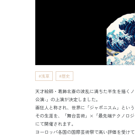
浅草
歴史
天才絵師・葛飾北斎の波乱に満ちた半生を描くノンバーバル
公演-」の上演が決定しました。
画狂人と称され、世界に「ジャポニスム」という
その生涯を、「舞台芸術」×「最先端テクノロジー
にて開催されます。
ヨーロッパ各国の国際芸術祭で高い評価を受けて