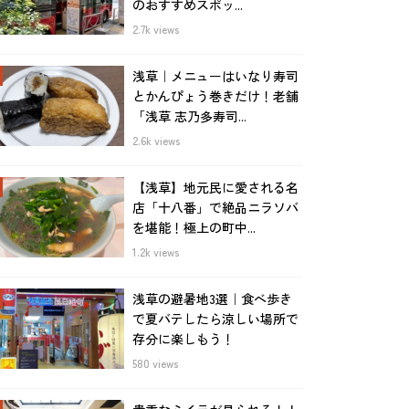
のおすすめスポッ...
2.7k views
浅草｜メニューはいなり寿司
とかんぴょう巻きだけ！老舗
「浅草 志乃多寿司...
2.6k views
【浅草】地元民に愛される名
店「十八番」で絶品ニラソバ
を堪能！極上の町中...
1.2k views
浅草の避暑地3選｜食べ歩き
で夏バテしたら涼しい場所で
存分に楽しもう！
580 views