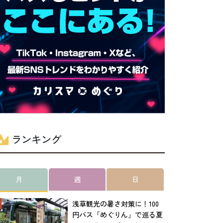
ランキング
月
週
日
浅草観光の暑さ対策に！100
円バス「めぐりん」で巡る夏