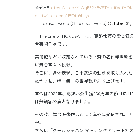
公式HP
https://t.co/YtQqE52YBV
#TheLifeofHOK
pic.twitter.com/JRDtu9hLyk
— hokusai_world (@Hokusai_world)
October 31,
「The Life of HOKUSAI」は、葛飾北
台芸術作品です。
美術館などに収蔵されている北斎の名作浮世絵を
に舞台空間へ投影。
そこに、身体表現、日本武道の動きを取り入れた
融合させ、唯一無二の世界観を創り上げます。
本作は2020年、葛飾北斎生誕260周年の節目
は無観客公演となりました。
その後、舞台映像作品として海外に発信され、エ
得。
さらに「クールジャパン マッチングアワード20