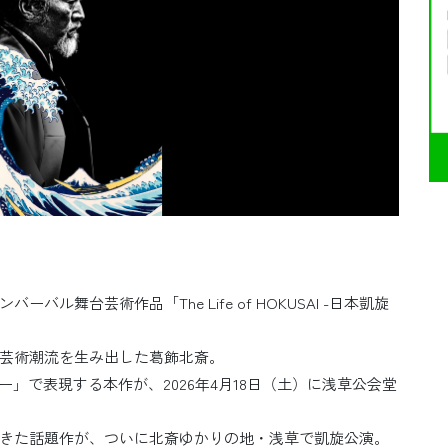
舞台芸術作品「The Life of HOKUSAI -日本凱旋
芸術潮流を生み出した葛飾北斎。
」で表現する本作が、2026年4月18日（土）に浅草公会堂
きた話題作が、ついに北斎ゆかりの地・浅草で凱旋公演。