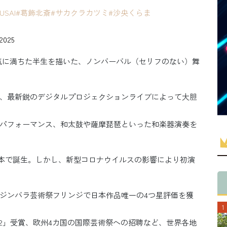
USAI
#葛飾北斎
#サカクラカツミ
#沙央くらま
 2025
斎の愛と狂気に満ちた半生を描いた、ノンバーバル（セリフのない）舞
、最新鋭のデジタルプロジェクションライブによって大胆
パフォーマンス、和太鼓や薩摩琵琶といった和楽器演奏を
に日本で誕生。しかし、新型コロナウイルスの影響により初演
ジンバラ芸術祭フリンジで日本作品唯一の4つ星評価を獲
22」受賞、欧州4カ国の国際芸術祭への招聘など、世界各地