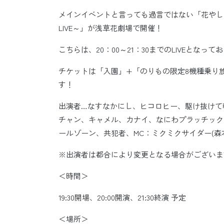
メインイベントと言っても過言ではない「花やしきの
LIVE～」が浅草花劇場で開催！
こちらは、20：00～21：30までのLIVEとな
チケットは「入園」+「のりもの限定8機種乗り
す！
出演者…なすなかにし、ヒコロヒー、駆け抜けて
チャン、キャメル、カナイ、なにわプラッチック
ールゾーン、共犯者、MC：ミクミクサイダー(森本
※出演者は都合により変更となる場合がございま
＜時間＞
19:30開場、20:00開演、21:30終演 予定
＜場所＞