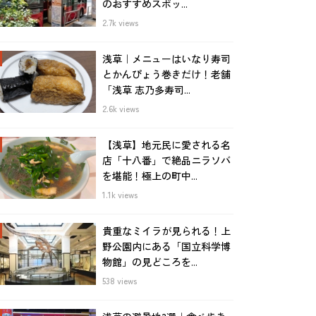
のおすすめスポッ...
2.7k views
浅草｜メニューはいなり寿司
とかんぴょう巻きだけ！老舗
「浅草 志乃多寿司...
2.6k views
【浅草】地元民に愛される名
店「十八番」で絶品ニラソバ
を堪能！極上の町中...
1.1k views
貴重なミイラが見られる！上
野公園内にある「国立科学博
物館」の見どころを...
538 views