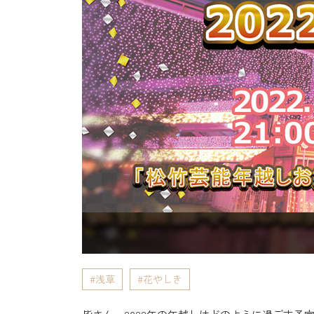
浅草
花やしき