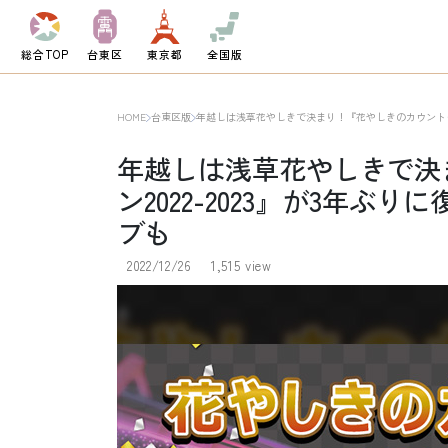
総合TOP
台東区
東京都
全国版
HOME
台東区版
年越しは浅草花やしきで決まり！『花やしきのカウントダウ
年越しは浅草花やしきで決
ン2022-2023』が3年
ブも
2022/12/26
1,515 view