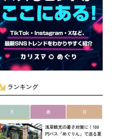
ランキング
月
週
日
浅草観光の暑さ対策に！100
円バス「めぐりん」で巡る夏