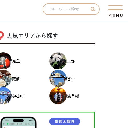
M
E
N
U
人気エリアから探す
浅草
上野
蔵前
谷中
御徒町
浅草橋