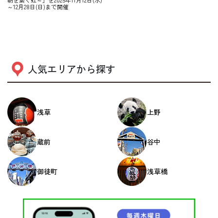
～12月28日(日)まで開催
人気エリアから探す
浅草
上野
蔵前
谷中
御徒町
浅草橋