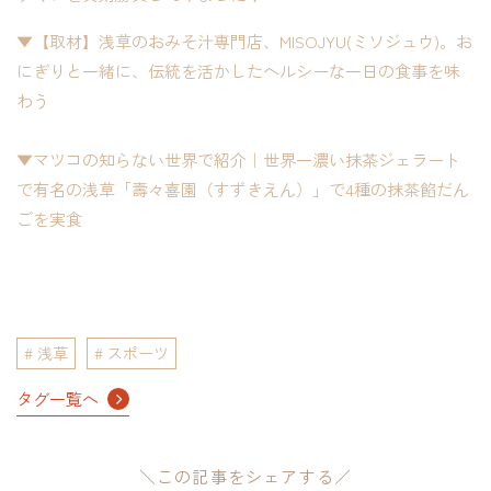
▼【取材】浅草のおみそ汁専門店、MISOJYU(ミソジュウ)。お
にぎりと一緒に、伝統を活かしたヘルシーな一日の食事を味
わう
▼マツコの知らない世界で紹介｜世界一濃い抹茶ジェラート
で有名の浅草「壽々喜園（すずきえん）」で4種の抹茶餡だん
ごを実食
浅草
スポーツ
タグ一覧へ
＼この記事をシェアする／