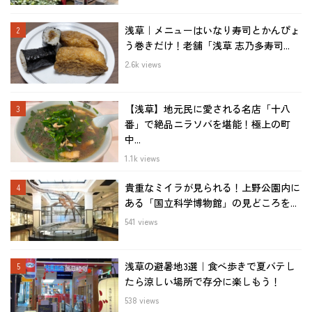
浅草｜メニューはいなり寿司とかんぴょ
う巻きだけ！老舗「浅草 志乃多寿司...
2.6k views
【浅草】地元民に愛される名店「十八
番」で絶品ニラソバを堪能！極上の町
中...
1.1k views
貴重なミイラが見られる！上野公園内に
ある「国立科学博物館」の見どころを...
541 views
浅草の避暑地3選｜食べ歩きで夏バテし
たら涼しい場所で存分に楽しもう！
538 views