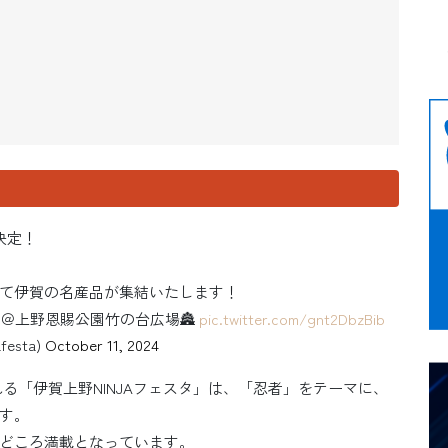
催決定！
て伊賀の名産品が集結いたします！
6:30まで）＠上野恩賜公園竹の台広場🏯
pic.twitter.com/gnt2DbzBib
esta)
October 11, 2024
催される「伊賀上野NINJAフェスタ」は、「忍者」をテーマに、
す。
どころ満載となっています。