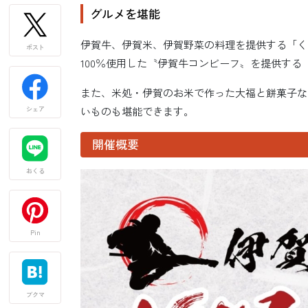
グルメを堪能
伊賀牛、伊賀米、伊賀野菜の料理を提供する「く
ポスト
100％使用した〝伊賀牛コンビーフ〟を提供する
また、米処・伊賀のお米で作った大福と餅菓子な
いものも堪能できます。
シェア
開催概要
おくる
Pin
ブクマ