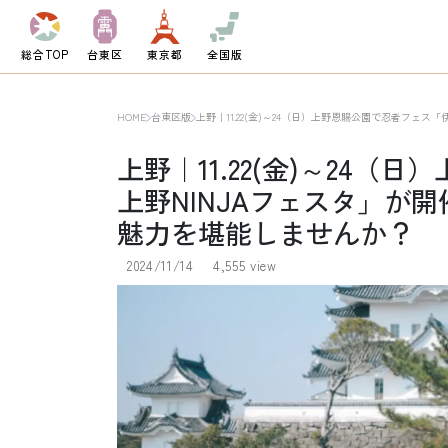
総合TOP
台東区
東京都
全国版
HOME
台東区版
上野｜11.22(金)～24（日）上野恩賜公園で忍者フェ
上野｜11.22(金)～24
上野NINJAフェスタ」が
魅力を堪能しませんか？
2024/11/14
4,555 view