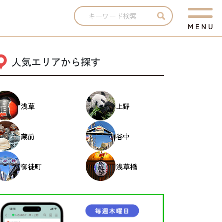
M
E
N
U
人気エリアから探す
浅草
上野
蔵前
谷中
御徒町
浅草橋