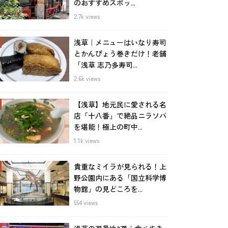
のおすすめスポッ...
2.7k views
浅草｜メニューはいなり寿司
とかんぴょう巻きだけ！老舗
「浅草 志乃多寿司...
2.6k views
【浅草】地元民に愛される名
店「十八番」で絶品ニラソバ
を堪能！極上の町中...
1.1k views
貴重なミイラが見られる！上
野公園内にある「国立科学博
物館」の見どころを...
554 views