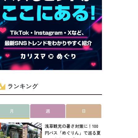
ランキング
月
週
日
浅草観光の暑さ対策に！100
円バス「めぐりん」で巡る夏