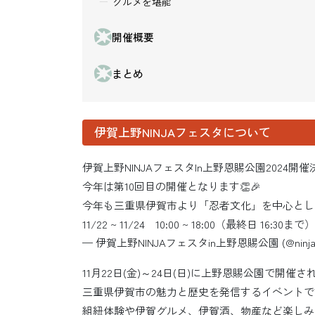
グルメを堪能
開催概要
まとめ
伊賀上野NINJAフェスタについて
伊賀上野NINJAフェスタIn上野恩賜公園2024開
今年は第10回目の開催となります👏🎉
今年も三重県伊賀市より「忍者文化」を中心とし
11/22 ~ 11/24 10:00 ~ 18:00（最終日 1
— 伊賀上野NINJAフェスタin上野恩賜公園 (@ninjaf
11月22日(金)～24日(日)に上野恩賜公園で開
三重県伊賀市の魅力と歴史を発信するイベントで
組紐体験や伊賀グルメ、伊賀酒、物産など楽しみ