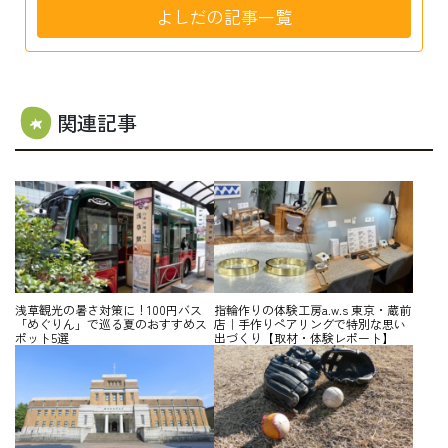
よしだの記事一覧
関連記事
浅草観光の暑さ対策に！100円バス
指輪作りの体験工房a.w.s 東京・蔵前
「めぐりん」で巡る夏のおすすめス
店｜手作りペアリングで特別な思い
ポット5選
出づくり【取材・体験レポート】