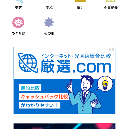
美容
学ぶ
働く
企業紹介
めぐり部
その他