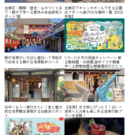
台東区｜観察・歴史・ものづくりま
台東区でキャッチボールできる公園
で！親子で学べる夏休み自由研究ス
は？ボール遊びOKな場所一覧【2026
ポット7選
年版】
朝の浅草がいちばん面白い？早起き
1/8～3/8 冬の周遊キャンペーン 都
で出会える静かな浅草散歩コース
立動物園・水族園 謎めぐりが開催
中！上野動物園も開催場所のひとつ
谷中｜もう一度行きたい！食と魅力
【浅草】女子旅にぴったり！占い×
的な世界観を満喫するお散歩スポッ
抹茶×人力車も楽しめる浅草の新プ
ト
ランを体験！