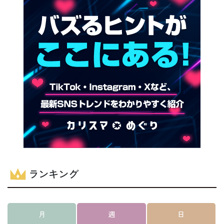
ランキング
月
週
日