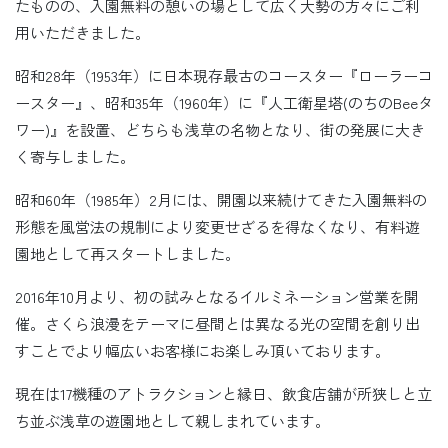
たものの、入園無料の憩いの場として広く大勢の方々にご利
用いただきました。
昭和28年（1953年）に日本現存最古のコースター『ローラーコ
ースター』、昭和35年（1960年）に『人工衛星塔(のちのBeeタ
ワー)』を設置、どちらも浅草の名物となり、街の発展に大き
く寄与しました。
昭和60年（1985年）2月には、開園以来続けてきた入園無料の
形態を風営法の規制により変更せざるを得なくなり、有料遊
園地として再スタートしました。
2016年10月より、初の試みとなるイルミネーション営業を開
催。さくら浪漫をテーマに昼間とは異なる光の空間を創り出
すことでより幅広いお客様にお楽しみ頂いております。
現在は17機種のアトラクションと縁日、飲食店舗が所狭しと立
ち並ぶ浅草の遊園地として親しまれています。