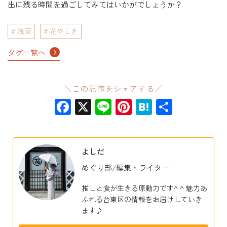
出に残る時間を過ごしてみてはいかがでしょうか？
浅草
花やしき
タグ一覧へ
＼この記事をシェアする／
Facebook
X
Line
Pinterest
Hatena
共
有
よしだ
めぐり部/編集・ライター
推しと食が生きる原動力です^ ^ 魅力あ
ふれる台東区の情報をお届けしていき
ます♪