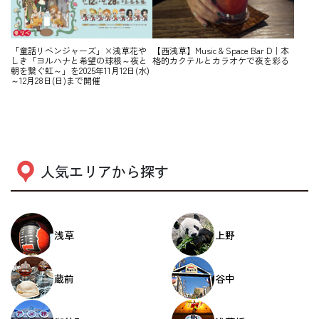
「童話リベンジャーズ」×浅草花や
【西浅草】Music & Space Bar D｜本
しき「ヨルハナと希望の球根～夜と
格的カクテルとカラオケで夜を彩る
朝を繋ぐ虹～」を2025年11月12日(水)
～12月28日(日)まで開催
人気エリアから探す
浅草
上野
蔵前
谷中