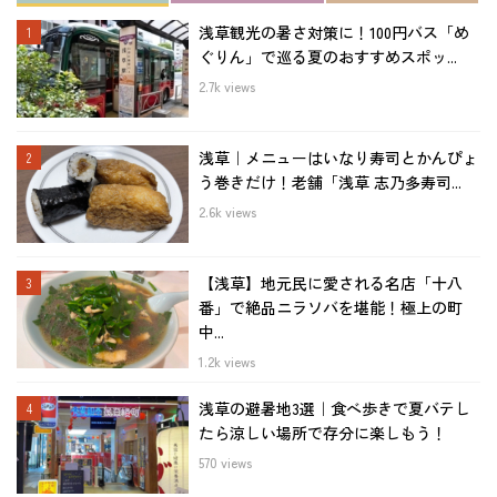
浅草観光の暑さ対策に！100円バス「め
ぐりん」で巡る夏のおすすめスポッ...
2.7k views
浅草｜メニューはいなり寿司とかんぴょ
う巻きだけ！老舗「浅草 志乃多寿司...
2.6k views
【浅草】地元民に愛される名店「十八
番」で絶品ニラソバを堪能！極上の町
中...
1.2k views
浅草の避暑地3選｜食べ歩きで夏バテし
たら涼しい場所で存分に楽しもう！
570 views