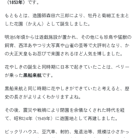
（1853年）
です。
もともとは、造園師森田六三郎により、牡丹と菊細工を主と
した花園（かえん）として誕生しました。
明治5年頃からは遊戯施設が置かれ、その他にも珍鳥や猛獣の
飼育、西洋あやつり大写真や山雀の芸等で大評判となり、か
の大正天皇もお忍びで来園されるほど人気を博しました。
花やしきの誕生と同時期に日本で起きていたことは、ペリー
が乗った
黒船来航
です。
黒船来航と同じ時期に花やしきができていたと考えると、歴
史の長さがよりよくわかりますよね。
その後、震災や戦禍により閉園を余儀なくされた時代を経
て、昭和24年（1949年）に遊園地として再建しました。
ビックリハウス、豆汽車、射的、鬼退治等、規模は小さかっ