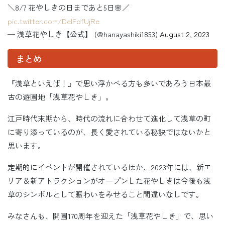
＼8/7 花やしきの日まであと5日🌸／
pic.twitter.com/DeIFdfUjRe
— 浅草花やしき【公式】 (@hanayashiki1853)
August 2, 2023
まとめ
『浅草といえば！』で思い浮かべる方も多いであろう日本最
古の遊園地「浅草花やしき」。
江戸時代末期から、時代の流れに合わせて進化して浅草の町
に寄り添っているのが、長く愛されている秘訣ではないかと
思います。
定期的にイベントが開催されているほか、2023年には、新エ
リア＆新アトラクションがオープンした花やしきは今後も浅
草のシンボルとして賑わいをみせること間違いなしです。
みなさんも、開園170周年を迎えた「浅草花やしき」で、思い