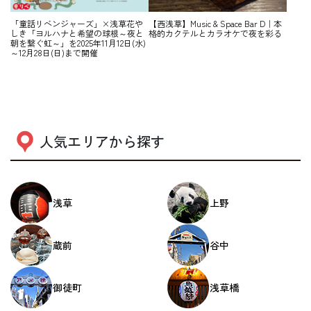
「童話リベンジャーズ」×浅草花や
【西浅草】Music & Space Bar D｜本
しき「ヨルハナと希望の球根～夜と
格的カクテルとカラオケで夜を彩る
朝を繋ぐ虹～」を2025年11月12日(水)
～12月28日(日)まで開催
人気エリアから探す
浅草
上野
蔵前
谷中
御徒町
浅草橋