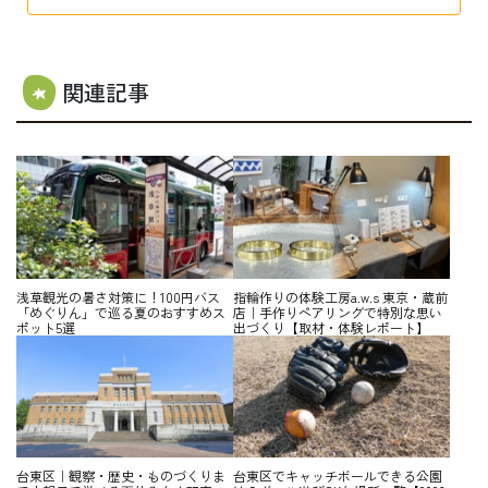
関連記事
浅草観光の暑さ対策に！100円バス
指輪作りの体験工房a.w.s 東京・蔵前
「めぐりん」で巡る夏のおすすめス
店｜手作りペアリングで特別な思い
ポット5選
出づくり【取材・体験レポート】
台東区｜観察・歴史・ものづくりま
台東区でキャッチボールできる公園