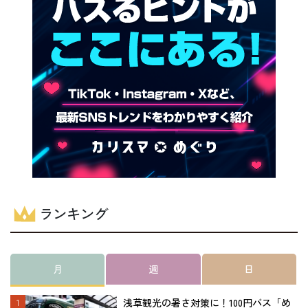
ランキング
月
週
日
浅草観光の暑さ対策に！100円バス「め