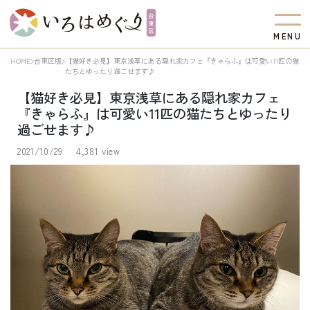
M
E
N
U
HOME
台東区版
【猫好き必見】東京浅草にある隠れ家カフェ『きゃらふ』は可愛い11匹の猫
たちとゆったり過ごせます♪
【猫好き必見】東京浅草にある隠れ家カフェ
『きゃらふ』は可愛い11匹の猫たちとゆったり
過ごせます♪
2021/10/29
4,381 view