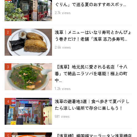
ぐりん」で巡る夏のおすすめスポッ...
2.7k views
浅草｜メニューはいなり寿司とかんぴょ
う巻きだけ！老舗「浅草 志乃多寿司...
2.6k views
【浅草】地元民に愛される名店「十八
番」で絶品ニラソバを堪能！極上の町
中...
1.2k views
浅草の避暑地3選｜食べ歩きで夏バテし
たら涼しい場所で存分に楽しもう！
581 views
【浅草橋】楊国福マーラータン浅草橋店