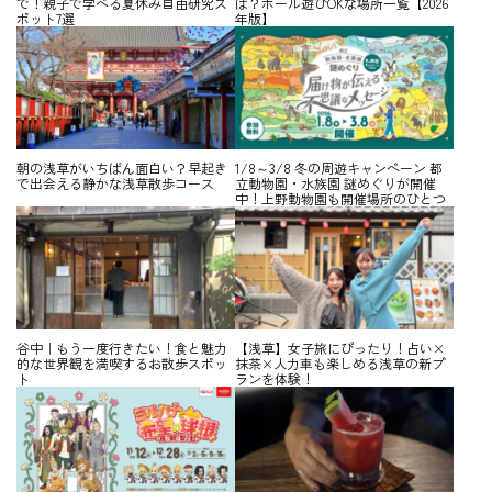
で！親子で学べる夏休み自由研究ス
は？ボール遊びOKな場所一覧【2026
ポット7選
年版】
朝の浅草がいちばん面白い？早起き
1/8～3/8 冬の周遊キャンペーン 都
で出会える静かな浅草散歩コース
立動物園・水族園 謎めぐりが開催
中！上野動物園も開催場所のひとつ
谷中｜もう一度行きたい！食と魅力
【浅草】女子旅にぴったり！占い×
的な世界観を満喫するお散歩スポッ
抹茶×人力車も楽しめる浅草の新プ
ト
ランを体験！