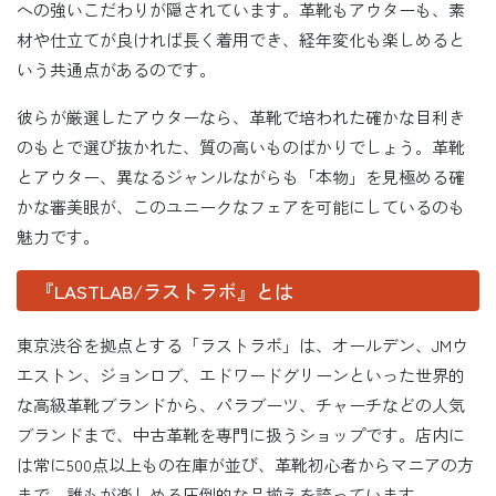
への強いこだわりが隠されています。革靴もアウターも、素
材や仕立てが良ければ長く着用でき、経年変化も楽しめると
いう共通点があるのです。
彼らが厳選したアウターなら、革靴で培われた確かな目利き
のもとで選び抜かれた、質の高いものばかりでしょう。革靴
とアウター、異なるジャンルながらも「本物」を見極める確
かな審美眼が、このユニークなフェアを可能にしているのも
魅力です。
『LASTLAB/ラストラボ』とは
東京渋谷を拠点とする「ラストラボ」は、オールデン、JMウ
エストン、ジョンロブ、エドワードグリーンといった世界的
な高級革靴ブランドから、パラブーツ、チャーチなどの人気
ブランドまで、中古革靴を専門に扱うショップです。店内に
は常に500点以上もの在庫が並び、革靴初心者からマニアの方
まで、誰もが楽しめる圧倒的な品揃えを誇っています。