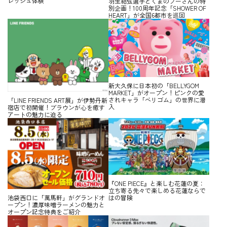
レッシュ体験
羽生結弦選手とくまのプーさんの特
別企画！100周年記念「SHOWER OF
HEART」が全国6都市を巡回
新大久保に日本初の「BELLYGOM
MARKET」がオープン！ピンクの愛
されキャラ「ベリゴム」の世界に潜
「LINE FRIENDS ART展」が伊勢丹新
入
宿店で初開催！ブラウンが心を癒す
アートの魅力に迫る
『ONE PIECE』と楽しむ花蓮の夏：
立ち寄る先々で楽しめる花蓮ならで
はの冒険
池袋西口に「萬馬軒」がグランドオ
ープン！濃厚味噌ラーメンの魅力と
オープン記念特典をご紹介