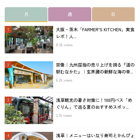
月
週
日
大阪・茨木「FARMER’S KITCHEN」実食
レポ！人...
8.3k views
宗像｜九州屈指の売り上げを誇る『道の
駅むなかた』｜玄界灘の新鮮な海の幸...
6.2k views
浅草観光の暑さ対策に！100円バス「め
ぐりん」で巡る夏のおすすめスポッ...
2.7k views
浅草｜メニューはいなり寿司とかんぴょ