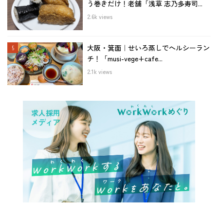
う巻きだけ！老舗「浅草 志乃多寿司...
2.6k views
大阪・箕面｜せいろ蒸しでヘルシーラン
チ！「musi-vege+cafe...
2.1k views