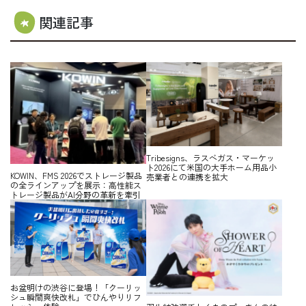
関連記事
Tribesigns、ラスベガス・マーケッ
ト2026にて米国の大手ホーム用品小
KOWIN、FMS 2026でストレージ製品
売業者との連携を拡大
の全ラインアップを展示：高性能ス
トレージ製品がAI分野の革新を牽引
お盆明けの渋谷に登場！「クーリッ
シュ瞬間爽快改札」でひんやりリフ