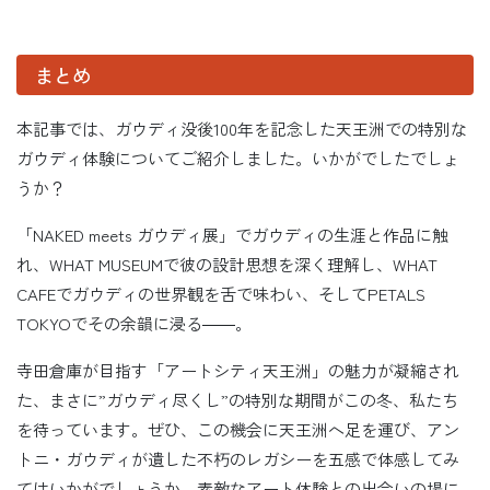
まとめ
本記事では、ガウディ没後100年を記念した天王洲での特別な
ガウディ体験についてご紹介しました。いかがでしたでしょ
うか？
「NAKED meets ガウディ展」でガウディの生涯と作品に触
れ、WHAT MUSEUMで彼の設計思想を深く理解し、WHAT
CAFEでガウディの世界観を舌で味わい、そしてPETALS
TOKYOでその余韻に浸る――。
寺田倉庫が目指す「アートシティ天王洲」の魅力が凝縮され
た、まさに”ガウディ尽くし”の特別な期間がこの冬、私たち
を待っています。ぜひ、この機会に天王洲へ足を運び、アン
トニ・ガウディが遺した不朽のレガシーを五感で体感してみ
てはいかがでしょうか。素敵なアート体験との出会いの場に