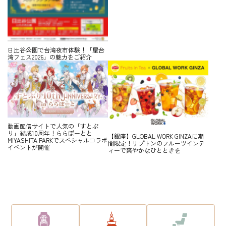
日比谷公園で台湾夜市体験！「屋台
湾フェス2026」の魅力をご紹介
動画配信サイトで人気の「すとぷ
り」結成10周年！ららぽーとと
【銀座】GLOBAL WORK GINZAに期
MIYASHITA PARKでスペシャルコラボ
間限定！リプトンのフルーツインテ
イベントが開催
ィーで爽やかなひとときを