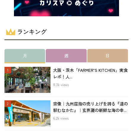
ランキング
月
週
日
大阪・茨木「FARMER’S KITCHEN」実食
レポ！人...
8.3k views
宗像｜九州屈指の売り上げを誇る『道の
駅むなかた』｜玄界灘の新鮮な海の幸...
6.2k views