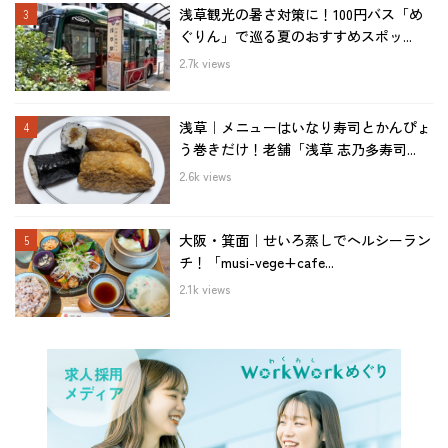
浅草観光の暑さ対策に！100円バス「め
ぐりん」で巡る夏のおすすめスポッ...
2.7k views
浅草｜メニューはいなり寿司とかんぴょ
う巻きだけ！老舗「浅草 志乃多寿司...
2.6k views
大阪・箕面｜せいろ蒸しでヘルシーラン
チ！「musi-vege+cafe...
2.1k views