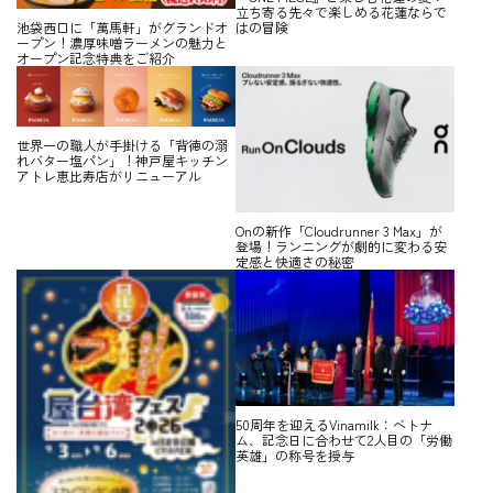
立ち寄る先々で楽しめる花蓮ならで
はの冒険
池袋西口に「萬馬軒」がグランドオ
ープン！濃厚味噌ラーメンの魅力と
オープン記念特典をご紹介
世界一の職人が手掛ける「背徳の溺
れバター塩パン」！神戸屋キッチン
アトレ恵比寿店がリニューアル
Onの新作「Cloudrunner 3 Max」が
登場！ランニングが劇的に変わる安
定感と快適さの秘密
50周年を迎えるVinamilk：ベトナ
ム、記念日に合わせて2人目の「労働
英雄」の称号を授与