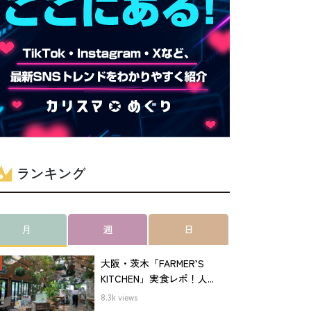
ランキング
月
週
日
大阪・茨木「FARMER’S
KITCHEN」実食レポ！人...
8.3k views