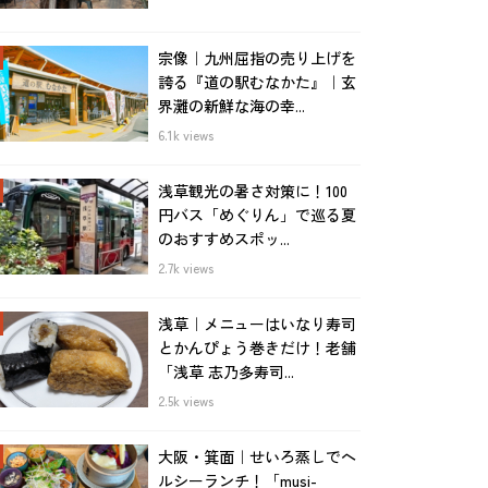
宗像｜九州屈指の売り上げを
誇る『道の駅むなかた』｜玄
界灘の新鮮な海の幸...
6.1k views
浅草観光の暑さ対策に！100
円バス「めぐりん」で巡る夏
のおすすめスポッ...
2.7k views
浅草｜メニューはいなり寿司
とかんぴょう巻きだけ！老舗
「浅草 志乃多寿司...
2.5k views
大阪・箕面｜せいろ蒸しでヘ
ルシーランチ！「musi-