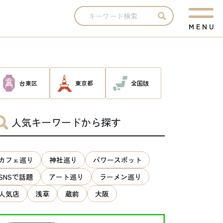
M
E
N
U
台東区
東京都
全国版
人気キーワードから探す
カフェ巡り
神社巡り
パワースポット
SNSで話題
アート巡り
ラーメン巡り
人気店
浅草
蔵前
大阪