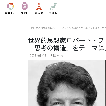
総合TOP
台東区
東京都
全国版
HOME
世界的思想家ロバート・フリッツ氏の戯曲が日本で初上演！「思
世界的思想家ロバート・フ
「思考の構造」をテーマに
2026/01/16
348 view