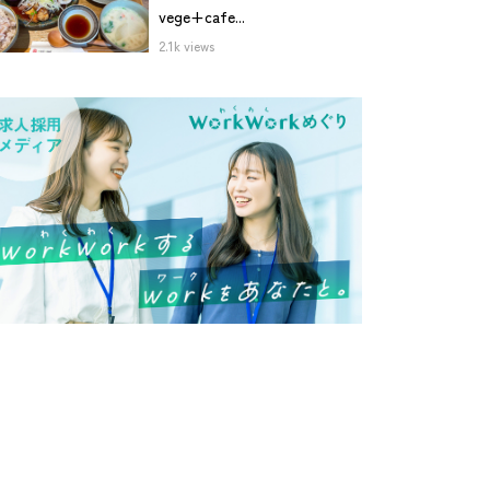
vege+cafe...
2.1k views