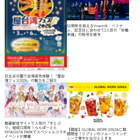
50周年を迎えるVinamilk：ベトナ
ム、記念日に合わせて2人目の「労働
英雄」の称号を授与
日比谷公園で台湾夜市体験！「屋台
湾フェス2026」の魅力をご紹介
動画配信サイトで人気の「すとぷ
り」結成10周年！ららぽーとと
【銀座】GLOBAL WORK GINZAに期
MIYASHITA PARKでスペシャルコラボ
間限定！リプトンのフルーツインテ
イベントが開催
ィーで爽やかなひとときを