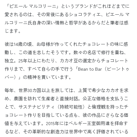
「ピエール マルコリーニ」というブランドがこれほどまでに
愛されるのは、その背後にあるショコラティエ、ピエール マ
ルコリーニ氏自身の深い情熱と哲学があるからだと筆者は感
じます。
彼は14歳の頃、お母様が作ってくれたチョコレートの味に感
動し、この道を志したそうです。数々の名店で修行を重ね、
独立。25年以上にわたり、カカオ豆の選定からチョコレート
作りまで、すべて自らの手で行う「Bean to Bar（ビーントゥ
バー）」の精神を貫いています。
毎年、世界30カ国以上を旅しては、上質で希少なカカオを求
め、農園を訪れて生産者と直接対話。公正な価格を支払うこ
とで、サステナビリティ（持続可能性）と倫理観を持ったチ
ョコレート作りを目指している点も、彼の作品にさらなる価
値を与えています。2015年にはベルギー王室御用達を拝命す
るなど、その革新的な創造力は世界中で高く評価されている