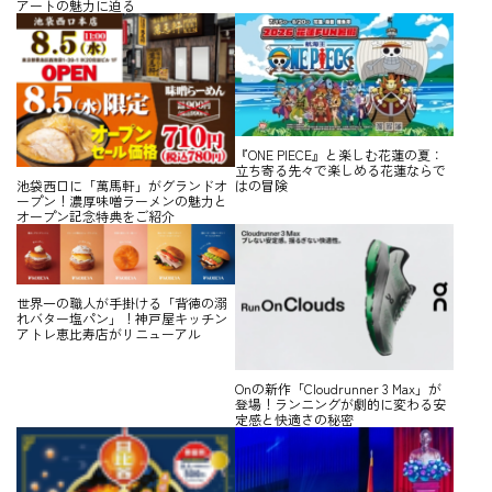
アートの魅力に迫る
『ONE PIECE』と楽しむ花蓮の夏：
立ち寄る先々で楽しめる花蓮ならで
はの冒険
池袋西口に「萬馬軒」がグランドオ
ープン！濃厚味噌ラーメンの魅力と
オープン記念特典をご紹介
世界一の職人が手掛ける「背徳の溺
れバター塩パン」！神戸屋キッチン
アトレ恵比寿店がリニューアル
Onの新作「Cloudrunner 3 Max」が
登場！ランニングが劇的に変わる安
定感と快適さの秘密