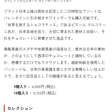
コフレ アニヴェルセール ヴァンサンカン ジャポン
ブランド日本上陸25周年を記念したこの特別なアソートは、
バレンタインに引き続きホワイトデーでも購入可能です。
「世界を旅するショコラティエ」であるピエール マルコリー
ニ氏が、日本各地を巡り、大切に育まれた素材と出会い、そ
れをチョコレートに昇華させた逸品です。
徳島県産のスダチや佐賀県産の海苔など、意外な日本の素材
が、どのようにして西洋のチョコレートと調和しているの
か、想像するだけでもワクワクします。越前和紙を使用した
パッケージも、日本の美意識を感じさせる素晴らしい仕上が
りで、まさに記念品としての価値があると言えるでしょう。
9個入り：
4,968円 (税込)
18個入り：
9,720円 (税込)
セレクション