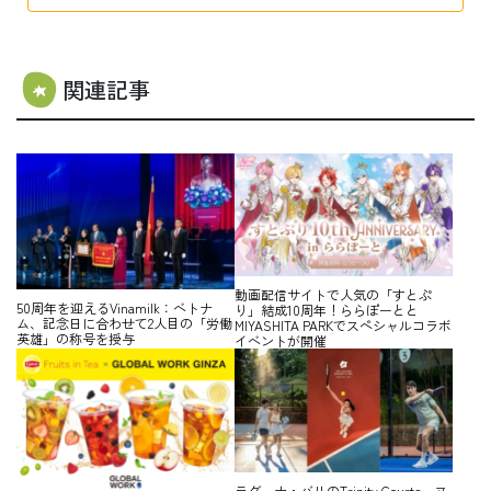
関連記事
動画配信サイトで人気の「すとぷ
50周年を迎えるVinamilk：ベトナ
り」結成10周年！ららぽーとと
ム、記念日に合わせて2人目の「労働
MIYASHITA PARKでスペシャルコラボ
英雄」の称号を授与
イベントが開催
ラグーナ・バリのTrinity Courts、ヌ