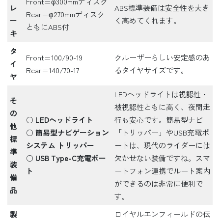
Front=φ300mmディスク
レ
ABS標準装備は安全性を大き
Rear=φ270mmディスク
ー
く高めてくれます。
ともにABS付
キ
タ
Front=100/90-19
クルーザーらしい安定感のあ
イ
Rear=140/70-17
るタイヤサイズです。
ヤ
LEDヘッドライトは視認性・
そ
被視認性ともに高く、夜間走
の
○
LEDヘッドライト
行も安心です。簡易型ナビ
他
○
簡易型ナビゲーション
「トリッパー」やUSB充電ポ
標
システム トリッパー
ートは、現代のライダーには
準
○
USB Type-C充電ポー
欠かせない装備ですね。スマ
装
ト
ートフォン連携でルート案内
備
ができるのは非常に便利で
品
す。
製
ロイヤルエンフィールドの伝