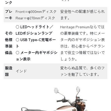
ンク
ブレ
Front=φ300mmディスク
安全性への配慮が感じられ
ーキ
Rear=φ270mmディスク
ます。
○
LEDヘッドライト／
Heritage Premiumならでは
その
LEDポジションランプ
の豪華装備です。特にメー
他標
○
USB Type-C充電ポー
ター内のギヤポジション表
準装
ト
示は、初心者からベテラン
備品
○
メーター内ギヤポジシ
まで役立つ情報ではないで
ョン表示
しょうか。
製造
変わらぬ品質で、多くのフ
インド
国
ァンを魅了しています。