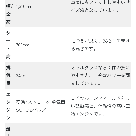
事情にもフィットしやすいサ
幅/
1,310mm
イズ感となっています。
全
高
シ
ー
足つきが良く、安心して乗れ
765mm
ト
る高さです。
高
排
ミドルクラスならではの扱い
気
349cc
やすさと、十分なパワーを両
量
立しています。
エ
ロイヤルエンフィールドらし
ン
空冷4ストローク 単気筒
い鼓動感と、信頼性の高い空
ジ
SOHC 2バルブ
冷エンジンです。
ン
最