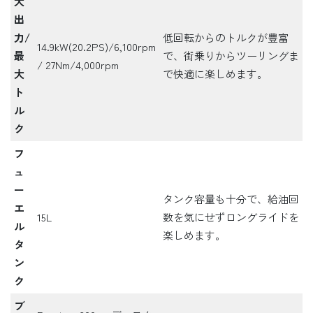
大
出
力/
低回転からのトルクが豊富
14.9kW(20.2PS)/6,100rpm
最
で、街乗りからツーリングま
/ 27Nm/4,000rpm
大
で快適に楽しめます。
ト
ル
ク
フ
ュ
ー
タンク容量も十分で、給油回
エ
15L
数を気にせずロングライドを
ル
楽しめます。
タ
ン
ク
ブ