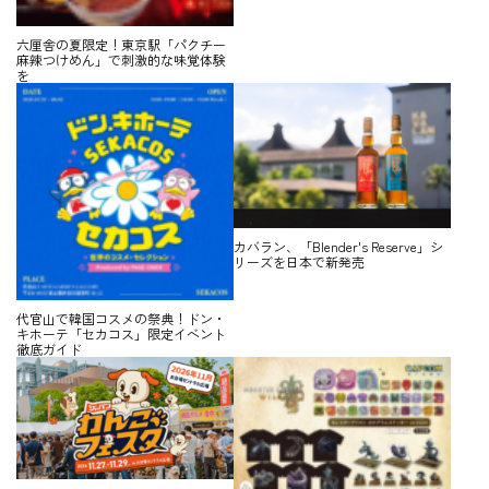
六厘舎の夏限定！東京駅「パクチー
麻辣つけめん」で刺激的な味覚体験
を
カバラン、「Blender's Reserve」シ
リーズを日本で新発売
代官山で韓国コスメの祭典！ドン・
キホーテ「セカコス」限定イベント
徹底ガイド