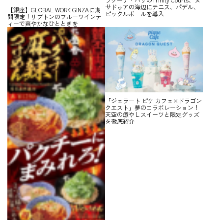
サドゥアの海辺にテニス、パデル、
【銀座】GLOBAL WORK GINZAに期
ピックルボールを導入
間限定！リプトンのフルーツインテ
ィーで爽やかなひとときを
「ジェラート ピケ カフェ×ドラゴン
クエスト」夢のコラボレーション！
天空の癒やしスイーツと限定グッズ
を徹底紹介