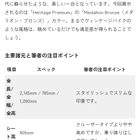
代に蘇らせたような、美しい一台となっています。今回展示
されるのは「Heritage Premium」の「Medallion Bronze（メダ
リオン・ブロンズ）」カラー。まるでヴィンテージバイクの
ような風格は、眺めているだけでも満足感が得られることで
しょう。
主要諸元と筆者の注目ポイント
項目
スペック
筆者の注目ポイント
全
長/
2,145mm / 785mm /
スタイリッシュでスリムな
全
1,090mm
印象です。
幅/
全高
クルーザータイプよりやや
シー
805mm
高めですが、乗り降りはし
ト高