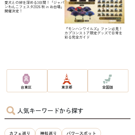
愛犬との絆を深める3日間！「ジャパ
ンわんこフェスタ2026 秋 in お台場」
開催決定！
『モンハンワイルズ』ファン必見！
カプコンストア限定グッズで日常を
彩る完全ガイド
台東区
東京都
全国版
人気キーワードから探す
カフェ巡り
神社巡り
パワースポット