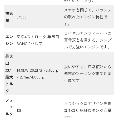
やすいでしょう。
メテオと同じく、バランス
排気
349cc
の取れたエンジン特性で
量
す。
ロイヤルエンフィールドの
エン
空冷4ストローク 単気筒
真骨頂とも言える、シンプ
ジン
SOHC 2バルブ
ルで力強いエンジンです。
最大
出
扱いやすく、日常使いから
力/
14.9kW(20.2PS)/6,100rpm
週末のツーリングまで対応
最大
/ 27Nm/4,000rpm
可能です。
トル
ク
フュ
クラシックなデザインを損
ーエ
13L
なわない絶妙なタンク容量
ルタ
です。