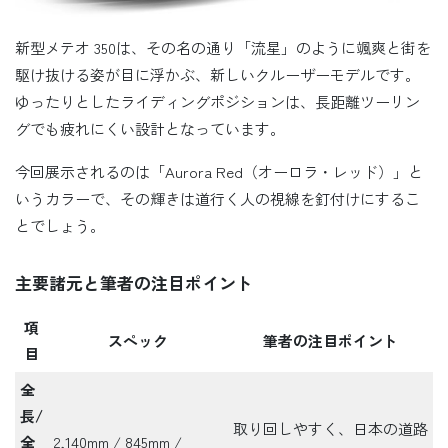
新型メテオ 350は、その名の通り「流星」のように颯爽と街を
駆け抜ける姿が目に浮かぶ、新しいクルーザーモデルです。
ゆったりとしたライディングポジションは、長距離ツーリン
グでも疲れにくい設計となっています。
今回展示されるのは「Aurora Red（オーロラ・レッド）」と
いうカラーで、その輝きは道行く人の視線を釘付けにするこ
とでしょう。
主要諸元と筆者の注目ポイント
項
スペック
筆者の注目ポイント
目
全
長/
取り回しやすく、日本の道路
全
2,140mm / 845mm /