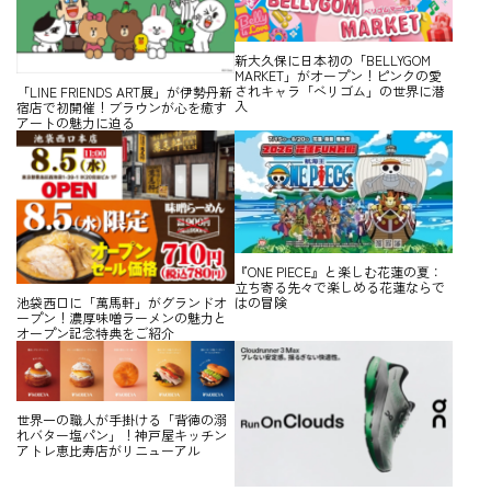
新大久保に日本初の「BELLYGOM
MARKET」がオープン！ピンクの愛
されキャラ「ベリゴム」の世界に潜
「LINE FRIENDS ART展」が伊勢丹新
入
宿店で初開催！ブラウンが心を癒す
アートの魅力に迫る
『ONE PIECE』と楽しむ花蓮の夏：
立ち寄る先々で楽しめる花蓮ならで
はの冒険
池袋西口に「萬馬軒」がグランドオ
ープン！濃厚味噌ラーメンの魅力と
オープン記念特典をご紹介
世界一の職人が手掛ける「背徳の溺
れバター塩パン」！神戸屋キッチン
アトレ恵比寿店がリニューアル