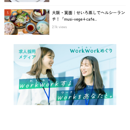
大阪・箕面｜せいろ蒸しでヘルシーラン
チ！「musi-vege+cafe...
2.1k views