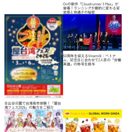
Onの新作「Cloudrunner 3 Max」が
登場！ランニングが劇的に変わる安
定感と快適さの秘密
50周年を迎えるVinamilk：ベトナ
ム、記念日に合わせて2人目の「労働
英雄」の称号を授与
日比谷公園で台湾夜市体験！「屋台
湾フェス2026」の魅力をご紹介