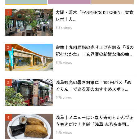
大阪・茨木「FARMER’S KITCHEN」実食
レポ！人...
8.3k views
宗像｜九州屈指の売り上げを誇る『道の
駅むなかた』｜玄界灘の新鮮な海の幸...
6.2k views
浅草観光の暑さ対策に！100円バス「め
ぐりん」で巡る夏のおすすめスポッ...
2.7k views
浅草｜メニューはいなり寿司とかんぴょ
う巻きだけ！老舗「浅草 志乃多寿司...
2.6k views