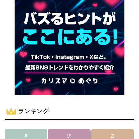
ランキング
月
週
日