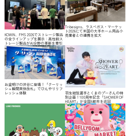
Tribesigns、ラスベガス・マーケッ
ト2026にて米国の大手ホーム用品小
KOWIN、FMS 2026でストレージ製品
売業者との連携を拡大
の全ラインアップを展示：高性能ス
トレージ製品がAI分野の革新を牽引
お盆明けの渋谷に登場！「クーリッ
シュ瞬間爽快改札」でひんやりリフ
レッシュ体験
羽生結弦選手とくまのプーさんの特
別企画！100周年記念「SHOWER OF
HEART」が全国6都市を巡回