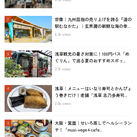
宗像｜九州屈指の売り上げを誇る『道の
駅むなかた』｜玄界灘の新鮮な海の幸...
6.2k views
浅草観光の暑さ対策に！100円バス「め
ぐりん」で巡る夏のおすすめスポッ...
2.7k views
浅草｜メニューはいなり寿司とかんぴょ
う巻きだけ！老舗「浅草 志乃多寿司...
2.6k views
大阪・箕面｜せいろ蒸しでヘルシーラン
チ！「musi-vege+cafe...