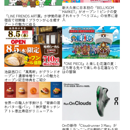
新大久保に日本初の「BELLYGOM
MARKET」がオープン！ピンクの愛
されキャラ「ベリゴム」の世界に潜
「LINE FRIENDS ART展」が伊勢丹新
入
宿店で初開催！ブラウンが心を癒す
アートの魅力に迫る
『ONE PIECE』と楽しむ花蓮の夏：
立ち寄る先々で楽しめる花蓮ならで
はの冒険
池袋西口に「萬馬軒」がグランドオ
ープン！濃厚味噌ラーメンの魅力と
オープン記念特典をご紹介
世界一の職人が手掛ける「背徳の溺
れバター塩パン」！神戸屋キッチン
アトレ恵比寿店がリニューアル
Onの新作「Cloudrunner 3 Max」が
登場！ランニングが劇的に変わる安