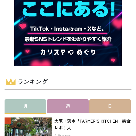
ランキング
月
週
日
大阪・茨木「FARMER’S KITCHEN」実食
レポ！人...
8.3k views